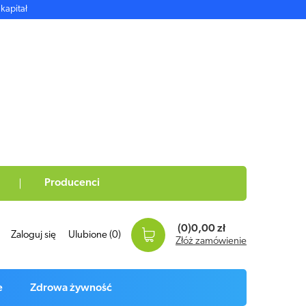
kapitał
Producenci
(0)
0,00 zł
Zaloguj się
Ulubione
(0)
Złóż zamówienie
e
Zdrowa żywność