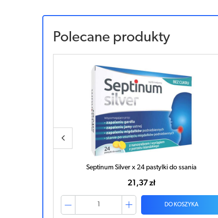
Polecane produkty
ssania
Septinum Silver x 24 pastylki do ssania
21,37 zł
ZYKA
DO KOSZYKA