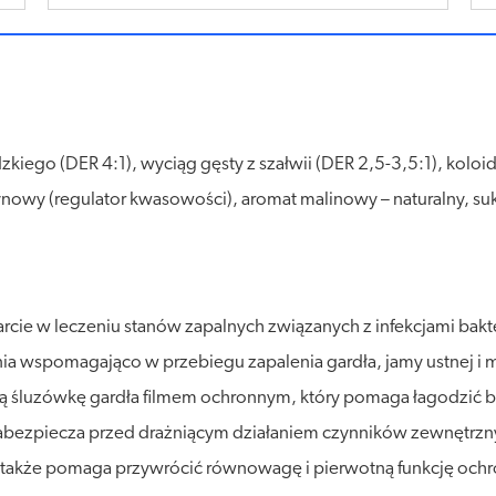
zkiego (DER 4:1), wyciąg gęsty z szałwii (DER 2,5-3,5:1), koloi
nowy (regulator kwasowości), aromat malinowy – naturalny, suk
cie w leczeniu stanów zapalnych związanych z infekcjami ba
ania wspomagająco w przebiegu zapalenia gardła, jamy ustnej 
ą śluzówkę gardła filmem ochronnym, który pomaga łagodzić bó
 zabezpiecza przed drażniącym działaniem czynników zewnętrzn
, a także pomaga przywrócić równowagę i pierwotną funkcję och