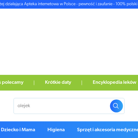
żej działająca Apteka internetowa w Polsce - pewność i zaufanie - 100% polski 
ś polecamy
Krótkie daty
Encyklopedia leków
Dziecko i Mama
Higiena
Sprzęt i akcesoria medyczn