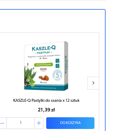
KASZLE-Q Pastylki do ssania x 12 sztuk
NATUR
21,39 zł
DO KOSZYKA