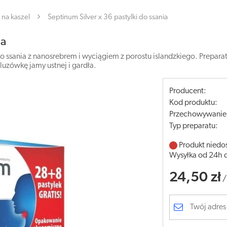
na kaszel
Septinum Silver x 36 pastylki do ssania
ia
 ssania z nanosrebrem i wyciągiem z porostu islandzkiego. Prepara
uzówkę jamy ustnej i gardła.
Producent:
Kod produktu:
Przechowywanie
Typ preparatu:
Produkt niedo
Wysyłka od 24h 
24,50 zł