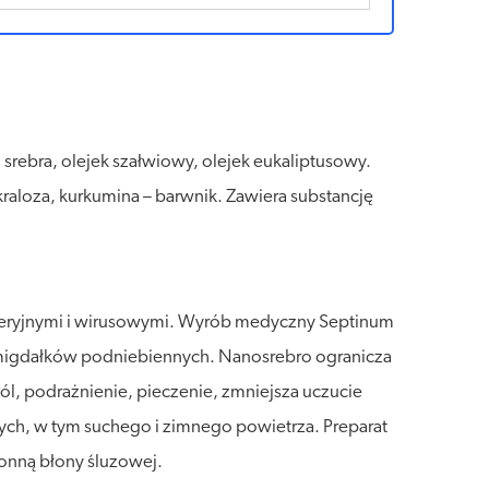
d srebra, olejek szałwiowy, olejek eukaliptusowy.
raloza, kurkumina – barwnik. Zawiera substancję
kteryjnymi i wirusowymi. Wyrób medyczny Septinum
i migdałków podniebiennych. Nanosrebro ogranicza
l, podrażnienie, pieczenie, zmniejsza uczucie
ych, w tym suchego i zimnego powietrza. Preparat
ronną błony śluzowej.