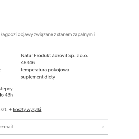
t łagodzi objawy związane z stanem zapalnym i
Natur Produkt Zdrovit Sp. z o.o.
46346
:
temperatura pokojowa
suplement diety
stepny
do 48h
/
szt.
+
koszty wysyłki