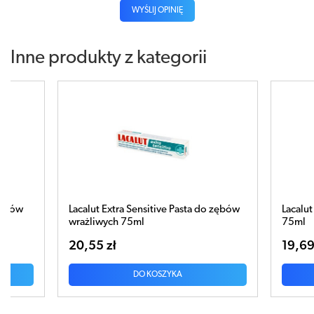
WYŚLIJ OPINIĘ
Inne produkty z kategorii
Pasta do zębów
Lacalut Multi-Effect Pasta do zębów
75ml
19,69 zł
A
DO KOSZYKA