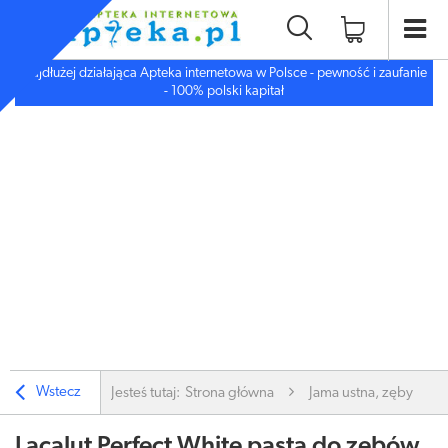
Najdłużej działająca Apteka internetowa w Polsce - pewność i zaufanie
- 100% polski kapitał
Wstecz
Jesteś tutaj:
Strona główna
Jama ustna, zęby
Lacalut Perfect White pasta do zębów