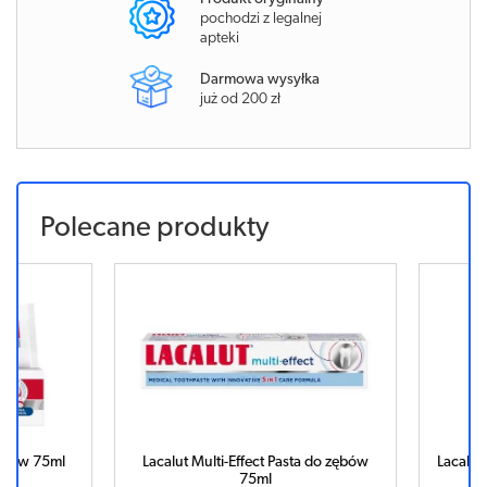
pochodzi z legalnej
apteki
Darmowa wysyłka
już od 200 zł
Polecane produkty
w 75ml
Lacalut Multi-Effect Pasta do zębów
Lacalut Ext
75ml