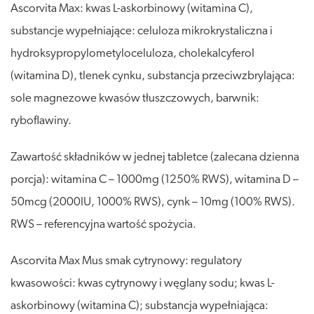
Ascorvita Max: kwas L-askorbinowy (witamina C),
substancje wypełniające: celuloza mikrokrystaliczna i
hydroksypropylometyloceluloza, cholekalcyferol
(witamina D), tlenek cynku, substancja przeciwzbrylająca:
sole magnezowe kwasów tłuszczowych, barwnik:
ryboflawiny.
Zawartość składników w jednej tabletce (zalecana dzienna
porcja): witamina C – 1000mg (1250% RWS), witamina D –
50mcg (2000IU, 1000% RWS), cynk – 10mg (100% RWS).
RWS – referencyjna wartość spożycia.
Ascorvita Max Mus smak cytrynowy: regulatory
kwasowości: kwas cytrynowy i węglany sodu; kwas L-
askorbinowy (witamina C); substancja wypełniająca: