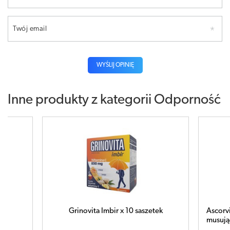
Twój email
WYŚLIJ OPINIĘ
Inne produkty z kategorii
Odporność
szetek
Ascorvita Max Mus x 20 tabletek
Asc
musujących
po