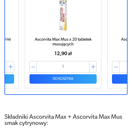
0mg/ml
Ascorvita Max Mus x 20 tabletek
Ascorv
musujących
12,90 zł
DO KOSZYKA
Składniki Ascorvita Max + Ascorvita Max Mus
smak cytrynowy: