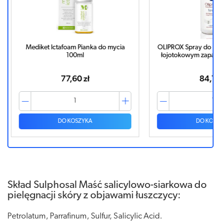
 mycia
OLIPROX Spray do pielęgnacji skóry w
CERKOBAZA
łojotokowym zapaleniu skóry 150ml
pielęgn
84,19 zł
DO KOSZYKA
Skład Sulphosal Maść salicylowo-siarkowa do
pielęgnacji skóry z objawami łuszczycy:
Petrolatum, Parrafinum, Sulfur, Salicylic Acid.