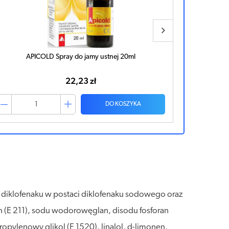
APICOLD Spray do jamy ustnej 20ml
GLIMBAX r
22,23 zł
DO KOSZYKA
g diklofenaku w postaci diklofenaku sodowego oraz
san (E 211), sodu wodorowęglan, disodu fosforan
ylenowy glikol (E 1520), linalol, d-limonen,