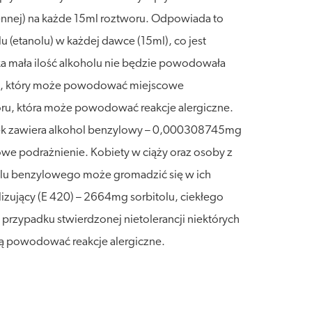
ennej) na każde 15ml roztworu. Odpowiada to
 (etanolu) w każdej dawce (15ml), co jest
ka mała ilość alkoholu nie będzie powodowała
ru, który może powodować miejscowe
oru, która może powodować reakcje alergiczne.
 Lek zawiera alkohol benzylowy – 0,000308745mg
e podrażnienie. Kobiety w ciąży oraz osoby z
holu benzylowego może gromadzić się w ich
lizujący (E 420) – 2664mg sorbitolu, ciekłego
w przypadku stwierdzonej nietolerancji niektórych
mogą powodować reakcje alergiczne.