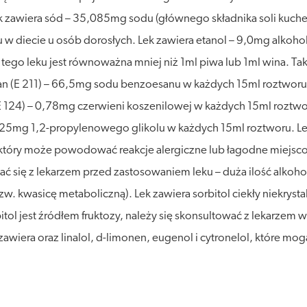
 zawiera sód – 35,085mg sodu (głównego składnika soli kuch
diecie u osób dorosłych. Lek zawiera etanol – 9,0mg alkoholu
ego leku jest równoważna mniej niż 1ml piwa lub 1ml wina. Ta
an (E 211) – 66,5mg sodu benzoesanu w każdych 15ml roztwo
(E 124) – 0,78mg czerwieni koszenilowej w każdych 15ml roztw
1,625mg 1,2-propylenowego glikolu w każdych 15ml roztworu.
tóry może powodować reakcje alergiczne lub łagodne miejscow
ć się z lekarzem przed zastosowaniem leku – duża ilość alko
. kwasicę metaboliczną). Lek zawiera sorbitol ciekły niekrysta
tol jest źródłem fruktozy, należy się skonsultować z lekarzem 
k zawiera oraz linalol, d-limonen, eugenol i cytronelol, które 