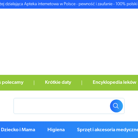
żej działająca Apteka internetowa w Polsce - pewność i zaufanie - 100% polski 
ś polecamy
Krótkie daty
Encyklopedia leków
Dziecko i Mama
Higiena
Sprzęt i akcesoria medyczn