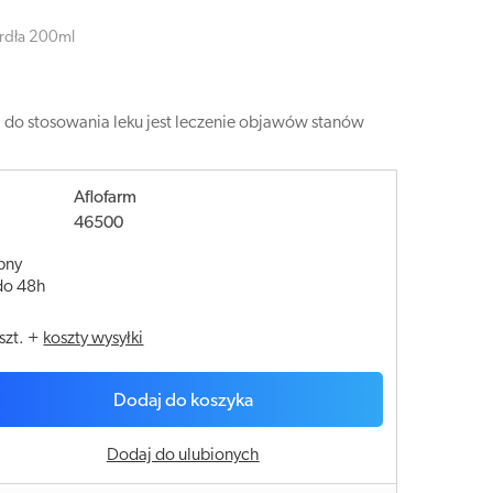
ardła 200ml
em do stosowania leku jest leczenie objawów stanów
Aflofarm
46500
pny
do 48h
szt.
+
koszty wysyłki
Dodaj do koszyka
Dodaj do ulubionych