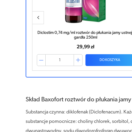
j i gardła
Diclostim 0,74 mg/ml roztwór do płukania jamy ustnej 
gardła 250ml
29,99 zł
ZYKA
DO KOSZYKA
Skład Baxofort roztwór do płukania jamy u
Substancja czynna: diklofenak (Diclofenacum). Ka
substancje pomocnicze: choliny chlorek, sorbitol, 
dwunastowodny, sodu diwodorofosforan dwuwodny, 