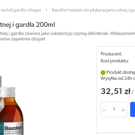
na bół gardła i chrype
Baxofort roztwór do płukania jamy ustnej i g
tnej i gardła 200ml
stnej i gardła zawiera jako substancję czynną diklofenak. Wskazani
jawów zapalenia dziąseł.
Producent:
Kod produktu:
Produkt dostę
Wysyłka od 24h 
32,51 zł
/