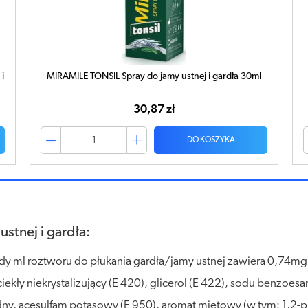
i
MIRAMILE TONSIL Spray do jamy ustnej i gardła 30ml
30,87 zł
DO KOSZYKA
stnej i gardła:
żdy ml roztworu do płukania gardła/jamy ustnej zawiera 0,74m
ciekły niekrystalizujący (E 420), glicerol (E 422), sodu benzoe
acesulfam potasowy (E 950), aromat miętowy (w tym: 1,2-prop