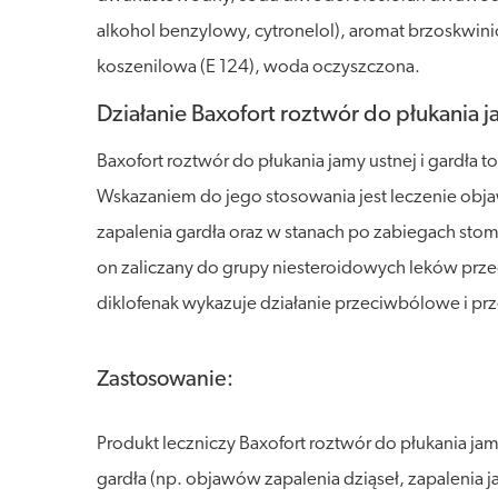
alkohol benzylowy, cytronelol), aromat brzoskwini
koszenilowa (E 124), woda oczyszczona.
Działanie Baxofort roztwór do płukania ja
Baxofort roztwór do płukania jamy ustnej i gardła 
Wskazaniem do jego stosowania jest leczenie objaw
zapalenia gardła oraz w stanach po zabiegach sto
on zaliczany do grupy niesteroidowych leków prze
diklofenak wykazuje działanie przeciwbólowe i pr
Zastosowanie:
Produkt leczniczy Baxofort roztwór do płukania ja
gardła (np. objawów zapalenia dziąseł, zapalenia 