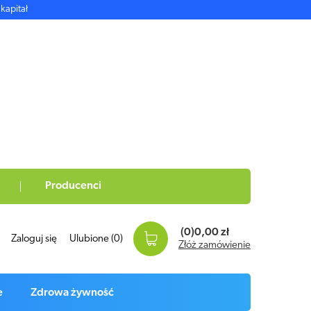
kapitał
Producenci
(0)
0,00 zł
Zaloguj się
Ulubione
(0)
Złóż zamówienie
e
Zdrowa żywność