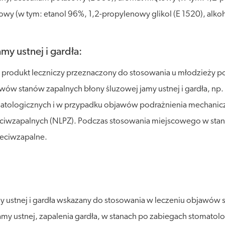
owy (w tym: etanol 96%, 1,2-propylenowy glikol (E 1520), alkoh
my ustnej i gardła:
to produkt leczniczy przeznaczony do stosowania u młodzieży po
ów stanów zapalnych błony śluzowej jamy ustnej i gardła, np. 
matologicznych i w przypadku objawów podrażnienia mechaniczne
ciwzapalnych (NLPZ). Podczas stosowania miejscowego w stanac
zeciwzapalne.
my ustnej i gardła wskazany do stosowania w leczeniu objawów 
jamy ustnej, zapalenia gardła, w stanach po zabiegach stomat