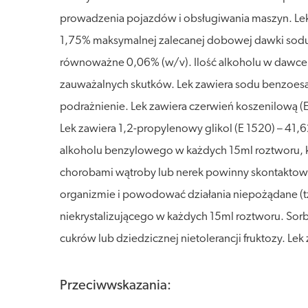
prowadzenia pojazdów i obsługiwania maszyn. Lek
1,75% maksymalnej zalecanej dobowej dawki sodu w 
równoważne 0,06% (w/v). Ilość alkoholu w dawce t
zauważalnych skutków. Lek zawiera sodu benzoes
podrażnienie. Lek zawiera czerwień koszenilową 
Lek zawiera 1,2-propylenowy glikol (E 1520) – 4
alkoholu benzylowego w każdych 15ml roztworu, k
chorobami wątroby lub nerek powinny skontaktowa
organizmie i powodować działania niepożądane (tzw
niekrystalizującego w każdych 15ml roztworu. Sorbi
cukrów lub dziedzicznej nietolerancji fruktozy. Le
Przeciwwskazania: