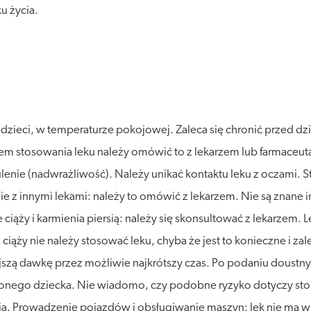
u życia.
ieci, w temperaturze pokojowej. Zaleca się chronić przed dzia
iem stosowania leku należy omówić to z lekarzem lub farmaceu
lenie (nadwrażliwość). Należy unikać kontaktu leku z oczami. S
e z innymi lekami: należy to omówić z lekarzem. Nie są znane i
iąży i karmienia piersią: należy się skonsultować z lekarzem. L
iąży nie należy stosować leku, chyba że jest to konieczne i zal
szą dawkę przez możliwie najkrótszy czas. Po podaniu doustnych
onego dziecka. Nie wiadomo, czy podobne ryzyko dotyczy stos
rsią. Prowadzenie pojazdów i obsługiwanie maszyn: lek nie ma 