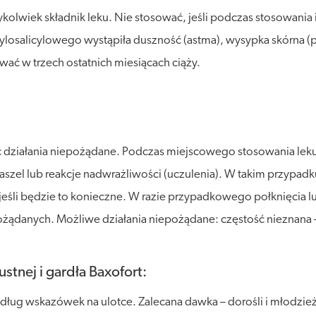
kolwiek składnik leku. Nie stosować, jeśli podczas stosowani
ylosalicylowego wystąpiła duszność (astma), wysypka skórna (p
ować w trzech ostatnich miesiącach ciąży.
 działania niepożądane. Podczas miejscowego stosowania leku
aszel lub reakcje nadwrażliwości (uczulenia). W takim przypad
, jeśli będzie to konieczne. W razie przypadkowego połknięcia
żądanych. Możliwe działania niepożądane: częstość nieznana –
tnej i gardła Baxofort:
dług wskazówek na ulotce. Zalecana dawka – dorośli i młodzież 