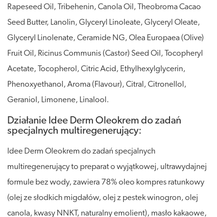
Rapeseed Oil, Tribehenin, Canola Oil, Theobroma Cacao
Seed Butter, Lanolin, Glyceryl Linoleate, Glyceryl Oleate,
Glyceryl Linolenate, Ceramide NG, Olea Europaea (Olive)
Fruit Oil, Ricinus Communis (Castor) Seed Oil, Tocopheryl
Acetate, Tocopherol, Citric Acid, Ethylhexylglycerin,
Phenoxyethanol, Aroma (Flavour), Citral, Citronellol,
Geraniol, Limonene, Linalool.
Działanie Idee Derm Oleokrem do zadań
specjalnych multiregenerujący:
Idee Derm Oleokrem do zadań specjalnych
multiregenerujący to preparat o wyjątkowej, ultrawydajnej
formule bez wody, zawiera 78% oleo kompres ratunkowy
(olej ze słodkich migdałów, olej z pestek winogron, olej
canola, kwasy NNKT, naturalny emolient), masło kakaowe,