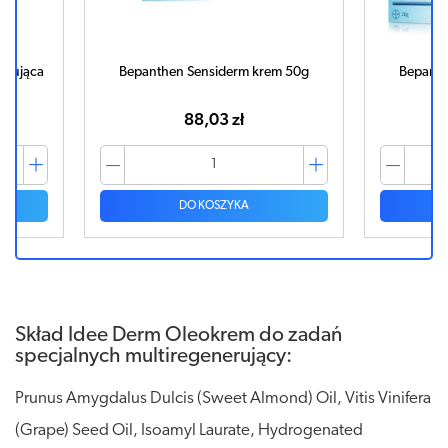
gnująca
Bepanthen Sensiderm krem 50g
Bepanth
g
88,03 zł
DO KOSZYKA
Skład Idee Derm Oleokrem do zadań
specjalnych multiregenerujący:
Prunus Amygdalus Dulcis (Sweet Almond) Oil, Vitis Vinifera
(Grape) Seed Oil, Isoamyl Laurate, Hydrogenated