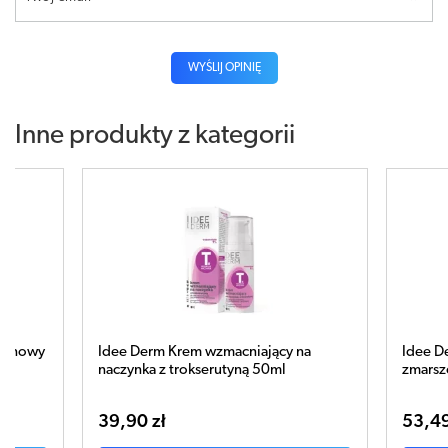
WYŚLIJ OPINIĘ
Inne produkty z kategorii
aminowy
Idee Derm Krem wzmacniający na
Idee D
naczynka z trokserutyną 50ml
zmarsz
39,90 zł
53,49