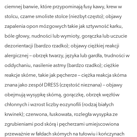
ciemnej barwie, które przypominają fusy kawy, krew w
stolcu, czarne smoliste stolce (niezbyt często); objawy
zapalenia opon mózgowych takie jak sztywność karku,
bóle głowy, nudności lub wymioty, gorączka lub uczucie
dezorientacji (bardzo rzadko); objawy ciężkiej reakcji
alergicznej – obrzęk twarzy, języka lub gardła, trudności w
oddychaniu, nasilenie astmy (bardzo rzadko); ciężkie
reakcje skórne, takie jak pęcherze – ciężka reakcja skórna
znana jako zespół DRESS (częstość nieznana) – objawy
obejmują wysypkę skórną, gorączkę, obrzęk węzłów
chłonnych i wzrost liczby eozynofili (rodzaj białych
krwinek); czerwona, łuskowata, rozległa wysypka ze
zgrubieniami pod skórą i pęcherzami umiejscowiona
przeważnie w fałdach skórnych na tułowiu i kończynach