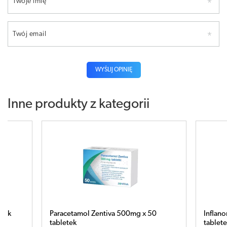
Twoje imię
Twój email
WYŚLIJ OPINIĘ
Inne produkty z kategorii
0
Inflanor Plus 500mg + 200mg x 10
Pi
tabletek