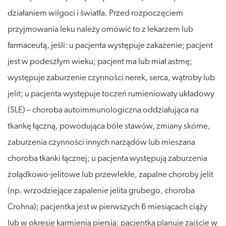
działaniem wilgoci i światła. Przed rozpoczęciem
przyjmowania leku należy omówić to z lekarzem lub
farmaceutą, jeśli: u pacjenta występuje zakażenie; pacjent
jest w podeszłym wieku; pacjent ma lub miał astmę;
występuje zaburzenie czynności nerek, serca, wątroby lub
jelit; u pacjenta występuje toczeń rumieniowaty układowy
(SLE) – choroba autoimmunologiczna oddziałująca na
tkankę łączną, powodująca bóle stawów, zmiany skórne,
zaburzenia czynności innych narządów lub mieszana
choroba tkanki łącznej; u pacjenta występują zaburzenia
żołądkowo-jelitowe lub przewlekłe, zapalne choroby jelit
(np. wrzodziejące zapalenie jelita grubego, choroba
Crohna); pacjentka jest w pierwszych 6 miesiącach ciąży
lub w okresie karmienia piersią; pacjentka planuje zajście w