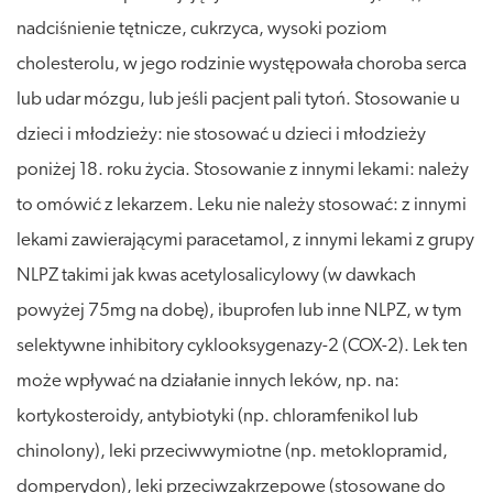
nadciśnienie tętnicze, cukrzyca, wysoki poziom
cholesterolu, w jego rodzinie występowała choroba serca
lub udar mózgu, lub jeśli pacjent pali tytoń. Stosowanie u
dzieci i młodzieży: nie stosować u dzieci i młodzieży
poniżej 18. roku życia. Stosowanie z innymi lekami: należy
to omówić z lekarzem. Leku nie należy stosować: z innymi
lekami zawierającymi paracetamol, z innymi lekami z grupy
NLPZ takimi jak kwas acetylosalicylowy (w dawkach
powyżej 75mg na dobę), ibuprofen lub inne NLPZ, w tym
selektywne inhibitory cyklooksygenazy-2 (COX-2). Lek ten
może wpływać na działanie innych leków, np. na:
kortykosteroidy, antybiotyki (np. chloramfenikol lub
chinolony), leki przeciwwymiotne (np. metoklopramid,
domperydon), leki przeciwzakrzepowe (stosowane do