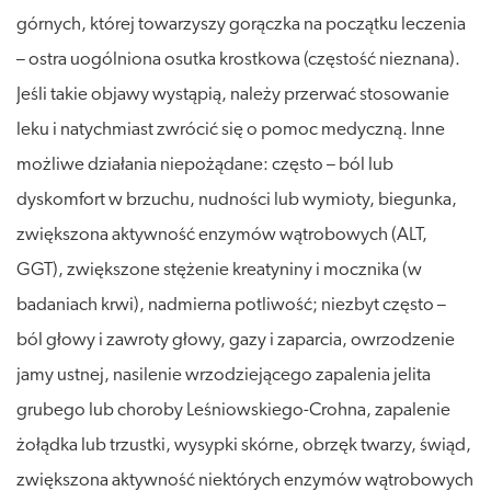
górnych, której towarzyszy gorączka na początku leczenia
– ostra uogólniona osutka krostkowa (częstość nieznana).
Jeśli takie objawy wystąpią, należy przerwać stosowanie
leku i natychmiast zwrócić się o pomoc medyczną. Inne
możliwe działania niepożądane: często – ból lub
dyskomfort w brzuchu, nudności lub wymioty, biegunka,
zwiększona aktywność enzymów wątrobowych (ALT,
GGT), zwiększone stężenie kreatyniny i mocznika (w
badaniach krwi), nadmierna potliwość; niezbyt często –
ból głowy i zawroty głowy, gazy i zaparcia, owrzodzenie
jamy ustnej, nasilenie wrzodziejącego zapalenia jelita
grubego lub choroby Leśniowskiego-Crohna, zapalenie
żołądka lub trzustki, wysypki skórne, obrzęk twarzy, świąd,
zwiększona aktywność niektórych enzymów wątrobowych