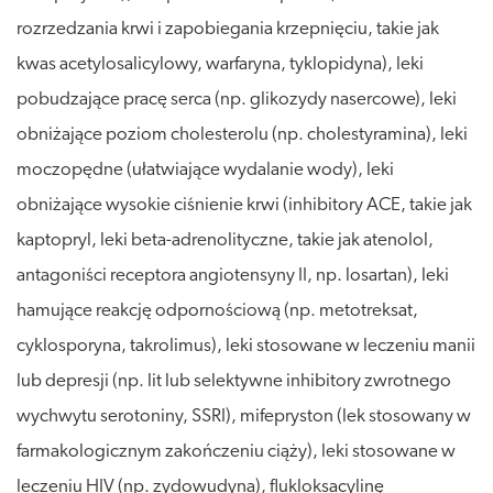
rozrzedzania krwi i zapobiegania krzepnięciu, takie jak
kwas acetylosalicylowy, warfaryna, tyklopidyna), leki
pobudzające pracę serca (np. glikozydy nasercowe), leki
obniżające poziom cholesterolu (np. cholestyramina), leki
moczopędne (ułatwiające wydalanie wody), leki
obniżające wysokie ciśnienie krwi (inhibitory ACE, takie jak
kaptopryl, leki beta-adrenolityczne, takie jak atenolol,
antagoniści receptora angiotensyny II, np. losartan), leki
hamujące reakcję odpornościową (np. metotreksat,
cyklosporyna, takrolimus), leki stosowane w leczeniu manii
lub depresji (np. lit lub selektywne inhibitory zwrotnego
wychwytu serotoniny, SSRI), mifepryston (lek stosowany w
farmakologicznym zakończeniu ciąży), leki stosowane w
leczeniu HIV (np. zydowudyna), flukloksacylinę