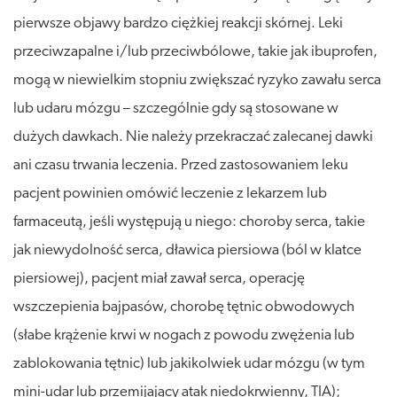
pierwsze objawy bardzo ciężkiej reakcji skórnej. Leki
przeciwzapalne i/lub przeciwbólowe, takie jak ibuprofen,
mogą w niewielkim stopniu zwiększać ryzyko zawału serca
lub udaru mózgu – szczególnie gdy są stosowane w
dużych dawkach. Nie należy przekraczać zalecanej dawki
ani czasu trwania leczenia. Przed zastosowaniem leku
pacjent powinien omówić leczenie z lekarzem lub
farmaceutą, jeśli występują u niego: choroby serca, takie
jak niewydolność serca, dławica piersiowa (ból w klatce
piersiowej), pacjent miał zawał serca, operację
wszczepienia bajpasów, chorobę tętnic obwodowych
(słabe krążenie krwi w nogach z powodu zwężenia lub
zablokowania tętnic) lub jakikolwiek udar mózgu (w tym
mini-udar lub przemijający atak niedokrwienny, TIA);