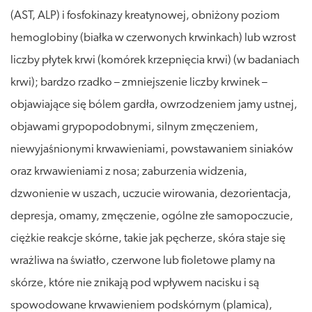
(AST, ALP) i fosfokinazy kreatynowej, obniżony poziom
hemoglobiny (białka w czerwonych krwinkach) lub wzrost
liczby płytek krwi (komórek krzepnięcia krwi) (w badaniach
krwi); bardzo rzadko – zmniejszenie liczby krwinek –
objawiające się bólem gardła, owrzodzeniem jamy ustnej,
objawami grypopodobnymi, silnym zmęczeniem,
niewyjaśnionymi krwawieniami, powstawaniem siniaków
oraz krwawieniami z nosa; zaburzenia widzenia,
dzwonienie w uszach, uczucie wirowania, dezorientacja,
depresja, omamy, zmęczenie, ogólne złe samopoczucie,
ciężkie reakcje skórne, takie jak pęcherze, skóra staje się
wrażliwa na światło, czerwone lub fioletowe plamy na
skórze, które nie znikają pod wpływem nacisku i są
spowodowane krwawieniem podskórnym (plamica),