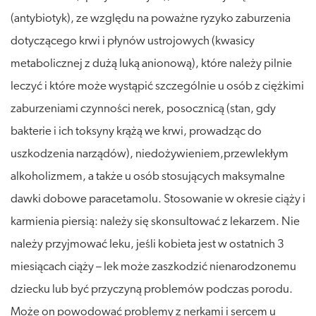
(antybiotyk), ze względu na poważne ryzyko zaburzenia
dotyczącego krwi i płynów ustrojowych (kwasicy
metabolicznej z dużą luką anionową), które należy pilnie
leczyć i które może wystąpić szczególnie u osób z ciężkimi
zaburzeniami czynności nerek, posocznicą (stan, gdy
bakterie i ich toksyny krążą we krwi, prowadząc do
uszkodzenia narządów), niedożywieniem,przewlekłym
alkoholizmem, a także u osób stosujących maksymalne
dawki dobowe paracetamolu. Stosowanie w okresie ciąży i
karmienia piersią: należy się skonsultować z lekarzem. Nie
należy przyjmować leku, jeśli kobieta jest w ostatnich 3
miesiącach ciąży – lek może zaszkodzić nienarodzonemu
dziecku lub być przyczyną problemów podczas porodu.
Może on powodować problemy z nerkami i sercem u