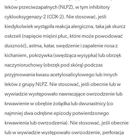
leków przeciwzapalnych (NLPZ), w tym inhibitory
cyklooksygenazy-2 (COX-2). Nie stosować, jeśli
kiedykolwiek wystąpiła reakcja alergiczna, taka jak skurcz
oskrzeli (napięcie mięśni płuc, które może powodować
duszność), astma, katar, swędzenie i zapalenie nosa z
kichaniem, pokrzywka (swędząca wysypka) lub obrzęk
naczynioruchowy (obrzęk pod skórą) podczas
przyjmowania kwasu acetylosalicylowego lub innych
leków z grupy NLPZ. Nie stosować, jeśli obecnie lub w
wywiadzie występowało nawracające owrzodzenie lub
krwawienie w obrębie żołądka lub dwunastnicy (co
najmniej dwa odrębne epizody potwierdzonego
krwawienia lub owrzodzenia). Nie stosować, jeśli obecnie
lub w wywiadzie występowało owrzodzenie, perforacja