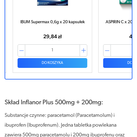
apsułek
ASPIRIN C x 20 tabletek musyjących
Mel 7,5mg 
rozp
49,74 zł
DO KOSZYKA
Skład Inflanor Plus 500mg + 200mg:
Substancje czynne: paracetamol (Paracetamolum) i
ibuprofen (Ibuprofenum). Jedna tabletka powlekana
zawiera 500mg paracetamolu i 200mg ibuprofenu oraz