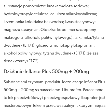
substancje pomocnicze: kroskarmeloza sodowa;
hydroksypropyloceluloza; celuloza mikrokrystaliczna;
krzemionka koloidalna bezwodna; kwas stearynowy;
magnezu stearynian. Otoczka: kopolimer szczepiony
makrogolu i alkoholu poli(winylowego); talk; mika/tytanu
dwutlenek (E 171); glicerolu monokaprylokapronian;
alkohol poliwinylowy; tytanu dwutlenek (E 171); żelaza
tlenek czarny (E172).
Działanie Inflanor Plus 500mg + 200mg:
Substancjami czynnymi produktu leczniczego Inflanor Plus
500mg + 200mg są paracetamol i ibuprofen. Paracetamol
to lek przeciwbólowy i przeciwgorączkowy. Ibuprofen jest
niesteroidowym lekiem przeciwzapalnym, który zmniejsza