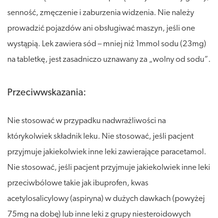
senność, zmęczenie i zaburzenia widzenia. Nie należy
prowadzić pojazdów ani obsługiwać maszyn, jeśli one
wystąpią. Lek zawiera sód – mniej niż 1mmol sodu (23mg)
na tabletkę, jest zasadniczo uznawany za „wolny od sodu”.
Przeciwwskazania:
Nie stosować w przypadku nadwrażliwości na
którykolwiek składnik leku. Nie stosować, jeśli pacjent
przyjmuje jakiekolwiek inne leki zawierające paracetamol.
Nie stosować, jeśli pacjent przyjmuje jakiekolwiek inne leki
przeciwbólowe takie jak ibuprofen, kwas
acetylosalicylowy (aspiryna) w dużych dawkach (powyżej
75mg na dobę) lub inne leki z grupy niesteroidowych