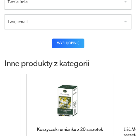
Twoje imię
Twój email
WYŚLIJ OPINIĘ
Inne produkty z kategorii
Koszyczek rumianku x 20 saszetek
Liść M
saszet