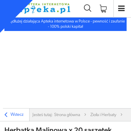
Najdłużej działająca Apteka internetowa w Polsce - pewność i zaufanie
- 100% polski kapitał
Wstecz
Jesteś tutaj:
Strona główna
Zioła i Herbaty
Zi
Herbatka Malinowa x 20 saszetek