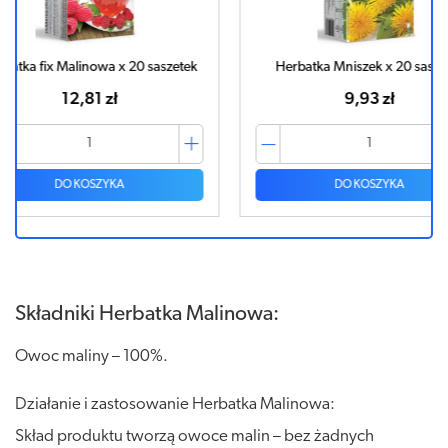
aszetek
Herbatka Mniszek x 20 saszetek
Herbatka 
9,93 zł
DO KOSZYKA
Składniki Herbatka Malinowa:
Owoc maliny – 100%.
Działanie i zastosowanie Herbatka Malinowa:
Skład produktu tworzą owoce malin – bez żadnych