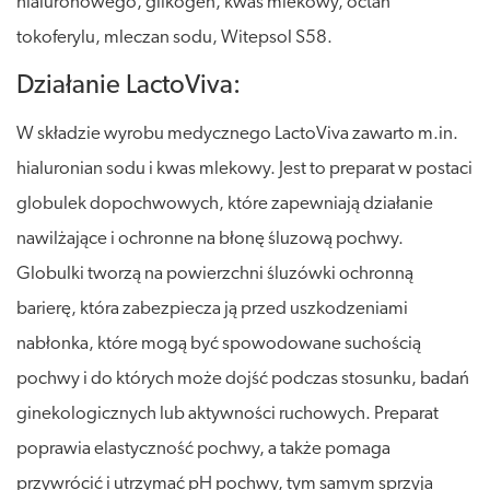
hialuronowego, glikogen, kwas mlekowy, octan
tokoferylu, mleczan sodu, Witepsol S58.
Działanie LactoViva:
W składzie wyrobu medycznego LactoViva zawarto m.in.
hialuronian sodu i kwas mlekowy. Jest to preparat w postaci
globulek dopochwowych, które zapewniają działanie
nawilżające i ochronne na błonę śluzową pochwy.
Globulki tworzą na powierzchni śluzówki ochronną
barierę, która zabezpiecza ją przed uszkodzeniami
nabłonka, które mogą być spowodowane suchością
pochwy i do których może dojść podczas stosunku, badań
ginekologicznych lub aktywności ruchowych. Preparat
poprawia elastyczność pochwy, a także pomaga
przywrócić i utrzymać pH pochwy, tym samym sprzyja