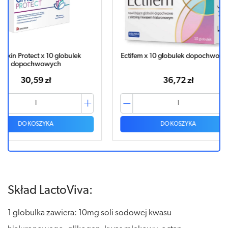
ulek
Ectifem x 10 globulek dopochwowych
CICATR
36,72 zł
DO KOSZYKA
Skład LactoViva:
1 globulka zawiera: 10mg soli sodowej kwasu