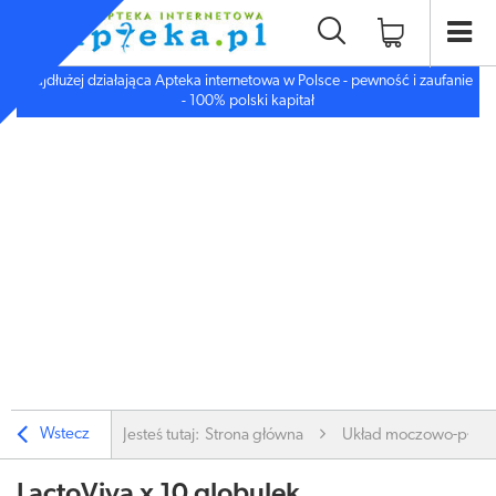
Najdłużej działająca Apteka internetowa w Polsce - pewność i zaufanie
- 100% polski kapitał
Wstecz
Jesteś tutaj:
Strona główna
Układ moczowo-płc.
LactoViva x 10 globulek