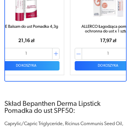
ka 4,3g
ALLERCO Łagodząca pomadka
CERA+ Sol
ochronna do ust x 1 sztuka
SP
17,97 zł
DO KOSZYKA
Skład Bepanthen Derma Lipstick
Pomadka do ust SPF50:
Caprylic/Capric Triglyceride, Ricinus Communis Seed Oil,