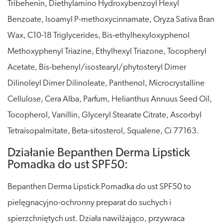
Tribehenin, Diethylamino Hydroxybenzoyl Hexyl
Benzoate, Isoamyl P-methoxycinnamate, Oryza Sativa Bran
Wax, C10-18 Triglycerides, Bis-ethylhexyloxyphenol
Methoxyphenyl Triazine, Ethylhexyl Triazone, Tocopheryl
Acetate, Bis-behenyl/isostearyl/phytosteryl Dimer
Dilinoleyl Dimer Dilinoleate, Panthenol, Microcrystalline
Cellulose, Cera Alba, Parfum, Helianthus Annuus Seed Oil,
Tocopherol, Vanillin, Glyceryl Stearate Citrate, Ascorbyl
Tetraisopalmitate, Beta-sitosterol, Squalene, Ci 77163.
Działanie Bepanthen Derma Lipstick
Pomadka do ust SPF50:
Bepanthen Derma Lipstick Pomadka do ust SPF50 to
pielęgnacyjno-ochronny preparat do suchych i
spierzchniętych ust. Działa nawilżająco, przywraca