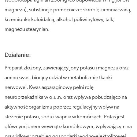
wodoroasparaginian 250mg (co odpowiada 17mg jonów
magnezu), substancje pomocnicze: skrobię ziemniaczaną,
krzemionkę koloidalną, alkohol poliwinylowy, talk,
magnezu stearynian.
Działanie:
Preparat złożony, zawierający jony potasu i magnezu oraz
aminokwas, biorący udział w metabolizmie tkanki
nerwowej. Kwas asparaginowy pełni rolę
neuroprzekaźnika w o.u.n. oraz wpływa pobudzająco na
aktywność organizmu poprzez regulacyjny wpływ na
stężenie potasu, sodu i wapnia w komórkach. Potas jest
głównym jonem wewnątrzkomórkowym, wpływającym na
prawidłowy przebieg gospodarki wodno-elektrolitowej,