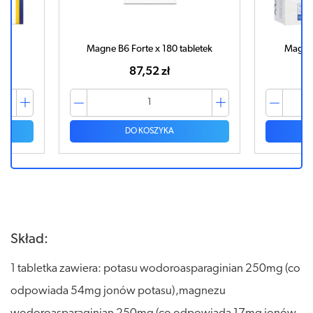
ek
Magne B6 Forte x 180 tabletek
Magne 
87,52 zł
DO KOSZYKA
Skład:
1 tabletka zawiera: potasu wodoroasparaginian 250mg (co
odpowiada 54mg jonów potasu),magnezu