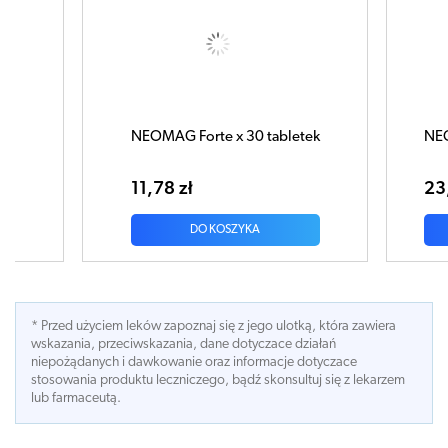
MAG Forte x 30 tabletek
NEOMAG Forte D3 x 50 tab
78 zł
23,11 zł
DO KOSZYKA
DO KOSZYKA
* Przed użyciem leków zapoznaj się z jego ulotką, która zawiera
wskazania, przeciwskazania, dane dotyczace działań
niepożądanych i dawkowanie oraz informacje dotyczace
stosowania produktu leczniczego, bądź skonsultuj się z lekarzem
lub farmaceutą.