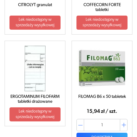
CITROLYT granulat
COFFECORN FORTE
tabletki
Lek niedostępny w
Lek niedostępny w
sprzedaży wysyłkowej
sprzedaży wysyłkowej
ERGOTAMINUM FILOFARM
FILOMAG B6 x 50 tabletek
tabletki drażowane
15,94 zł / szt.
Lek niedostępny w
sprzedaży wysyłkowej