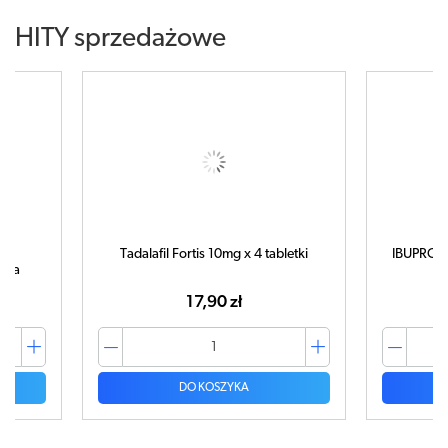
HITY sprzedażowe
Tadalafil Fortis 10mg x 4 tabletki
IBUPROM 
tuka
17,90 zł
DO KOSZYKA