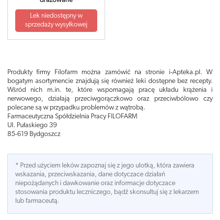
drażowane
Lek niedostępny w
sprzedaży wysyłkowej
Produkty firmy Filofarm można zamówić na stronie i-Apteka.pl. W
bogatym asortymencie znajdują się również leki dostępne bez recepty.
Wśród nich m.in. te, które wspomagają pracę układu krążenia i
nerwowego, działają przeciwgorączkowo oraz przeciwbólowo czy
polecane są w przypadku problemów z wątrobą.
Farmaceutyczna Spółdzielnia Pracy FILOFARM
Ul. Pułaskiego 39
85-619 Bydgoszcz
* Przed użyciem leków zapoznaj się z jego ulotką, która zawiera
wskazania, przeciwskazania, dane dotyczace działań
niepożądanych i dawkowanie oraz informacje dotyczace
stosowania produktu leczniczego, bądź skonsultuj się z lekarzem
lub farmaceutą.