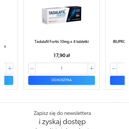
Tadalafil Fortis 10mg x 4 tabletki
IBUPROM 
tuka
17,90 zł
DO KOSZYKA
Zapisz się do newslettera
i zyskaj dostęp