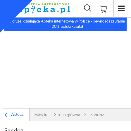
Najdłużej działająca Apteka internetowa w Polsce - pewność i zaufanie
- 100% polski kapitał
Wstecz
Jesteś tutaj:
Strona główna
Sandoz