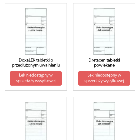
DoxaLEK tabletki o
Dretacen tabletki
przedłużonym uwalnianiu
powlekane
Lek niedostępny w
Lek niedostępny w
sprzedaży wysyłkowej
sprzedaży wysyłkowej