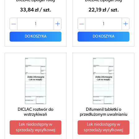
DICLAC Lipogel 100g
DICLAC Lipogel 50g
33,84 zł / szt.
22,19 zł / szt.
DO KOSZYKA
DO KOSZYKA
DICLAC roztwór do
Difumenil tabletki o
wstrzykiwań
przedłużonym uwalnianiu
Lek niedostępny w
Lek niedostępny w
sprzedaży wysyłkowej
sprzedaży wysyłkowej