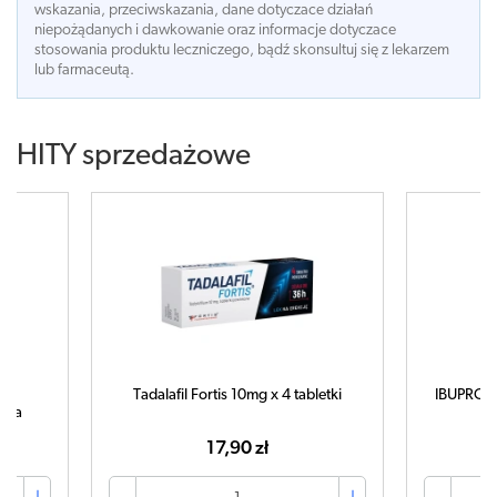
wskazania, przeciwskazania, dane dotyczace działań
niepożądanych i dawkowanie oraz informacje dotyczace
stosowania produktu leczniczego, bądź skonsultuj się z lekarzem
lub farmaceutą.
HITY sprzedażowe
tis 10mg x 4 tabletki
IBUPROM MAX Sprint x 40 kapsułek
7,90 zł
42,99 zł