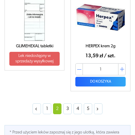
GLIMEHEXAL tabletki
HERPEX krem 2g
13,59 zł / szt.
Lek niedostępny w
sprzedaży wysyłkowej
DO KOSZYKA
1
2
3
4
5
* Przed użyciem leków zapoznaj się z jego ulotką, która zawiera