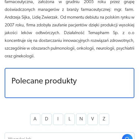
farmaceutyczna, założona w grudniu 2005 roku przez grupę
doświadczonych managerów z branży farmaceutycznej: mgr. farm.
Andrzeja Sijka, Lidię Zwierzak. Od momentu debiutu na polskim rynku w
2007 roku, firma zdobyła zaufanie pacjentów dzięki produkcji wysokiej
jakości leków odtwórczych. Działalność Temapharm Sp. z o.o
koncentruje się na dostarczaniu innowacyjnych rozwiązań zdrowotnych,
szczególnie w obszarach pulmonologii, onkologii, neurologii, psychiatrii
oraz ginekologii.
Polecane produkty
A
D
I
L
N
V
Z