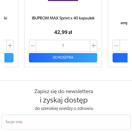
letki
IBUPROM MAX Sprint x 40 kapsułek
C
ampułk
42,99 zł
DO KOSZYKA
Zapisz się do newslettera
i zyskaj dostęp
do szerokiej wiedzy o zdrowiu