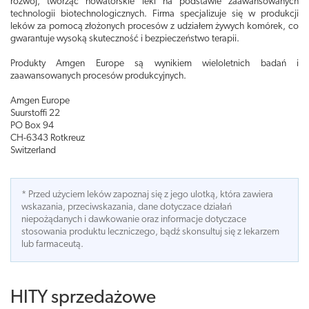
rozwój, tworząc nowatorskie leki na podstawie zaawansowanych
technologii biotechnologicznych. Firma specjalizuje się w produkcji
leków za pomocą złożonych procesów z udziałem żywych komórek, co
gwarantuje wysoką skuteczność i bezpieczeństwo terapii.
Produkty Amgen Europe są wynikiem wieloletnich badań i
zaawansowanych procesów produkcyjnych.
Amgen Europe
Suurstoffi 22
PO Box 94
CH-6343 Rotkreuz
Switzerland
* Przed użyciem leków zapoznaj się z jego ulotką, która zawiera
wskazania, przeciwskazania, dane dotyczace działań
niepożądanych i dawkowanie oraz informacje dotyczace
stosowania produktu leczniczego, bądź skonsultuj się z lekarzem
lub farmaceutą.
HITY sprzedażowe