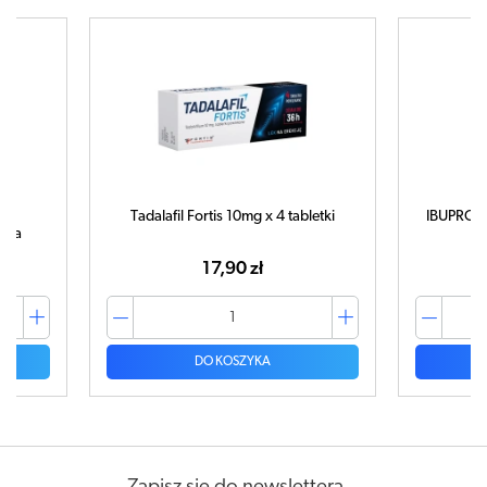
Tadalafil Fortis 10mg x 4 tabletki
IBUPROM MA
a
17,90 zł
DO KOSZYKA