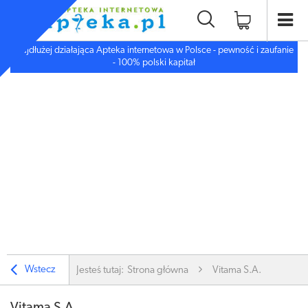
Najdłużej działająca Apteka internetowa w Polsce - pewność i zaufanie
- 100% polski kapitał
Wstecz
Jesteś tutaj:
Strona główna
Vitama S.A.