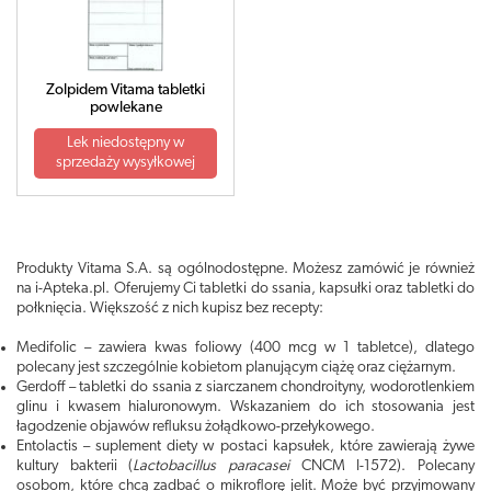
Zolpidem Vitama tabletki
powlekane
Lek niedostępny w
sprzedaży wysyłkowej
Produkty Vitama S.A. są ogólnodostępne. Możesz zamówić je również
na i-Apteka.pl. Oferujemy Ci tabletki do ssania, kapsułki oraz tabletki do
połknięcia. Większość z nich kupisz bez recepty:
Medifolic – zawiera kwas foliowy (400 mcg w 1 tabletce), dlatego
polecany jest szczególnie kobietom planującym ciążę oraz ciężarnym.
Gerdoff – tabletki do ssania z siarczanem chondroityny, wodorotlenkiem
glinu i kwasem hialuronowym. Wskazaniem do ich stosowania jest
łagodzenie objawów refluksu żołądkowo-przełykowego.
Entolactis – suplement diety w postaci kapsułek, które zawierają żywe
kultury bakterii (
Lactobacillus paracasei
CNCM I-1572). Polecany
osobom, które chcą zadbać o mikroflorę jelit. Może być przyjmowany