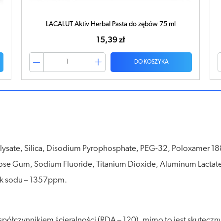
LACALUT Aktiv Herbal Pasta do zębów 75 ml
15,39 zł
DO KOSZYKA
olysate, Silica, Disodium Pyrophosphate, PEG-32, Poloxamer 1
ulose Gum, Sodium Fluoride, Titanium Dioxide, Aluminum Lacta
ek sodu – 1357ppm.
spółczynnikiem ścieralności (RDA – 120), mimo to jest skutec