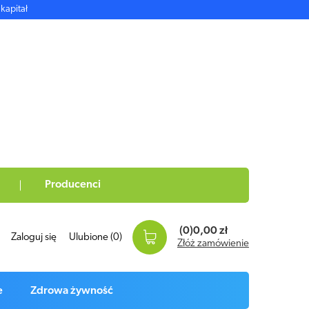
kapitał
Producenci
(0)
0,00 zł
Zaloguj się
Ulubione
(0)
Złóż zamówienie
e
Zdrowa żywność