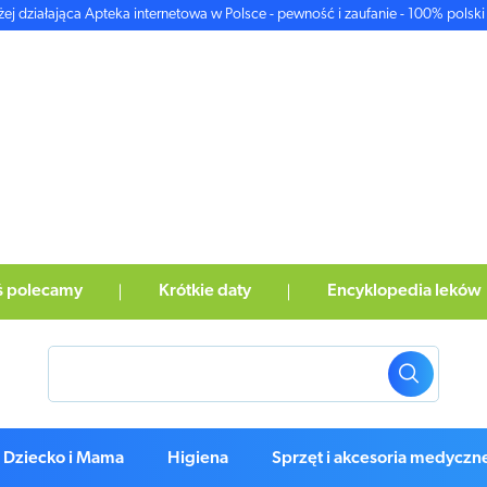
żej działająca Apteka internetowa w Polsce - pewność i zaufanie - 100% polski 
ś polecamy
Krótkie daty
Encyklopedia leków
Dziecko i Mama
Higiena
Sprzęt i akcesoria medyczn