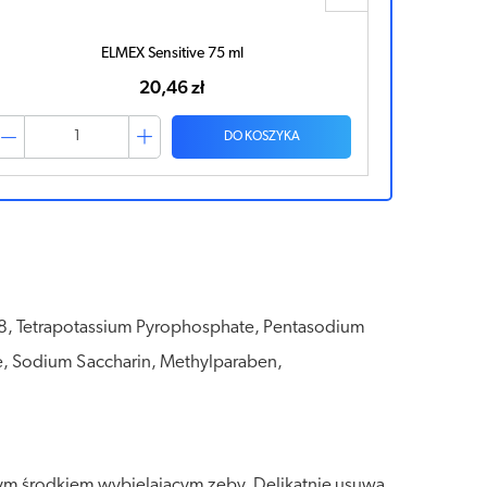
ELMEX Sensitive 75 ml
20,46 zł
DO KOSZYKA
88, Tetrapotassium Pyrophosphate, Pentasodium
te, Sodium Saccharin, Methylparaben,
znym środkiem wybielającym zęby. Delikatnie usuwa