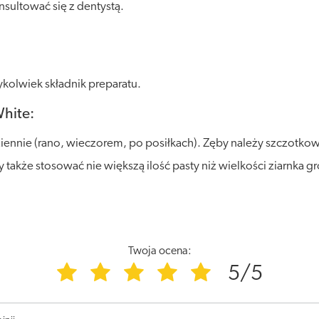
nsultować się z dentystą.
kolwiek składnik preparatu.
White:
iennie (rano, wieczorem, po posiłkach). Zęby należy szczotkowa
także stosować nie większą ilość pasty niż wielkości ziarnka g
Twoja ocena:
5/5