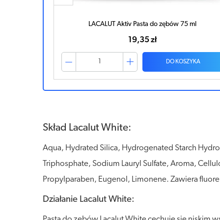
LACALUT Aktiv Pasta do zębów 75 ml
19,35 zł
ZYKA
DO KOSZYKA
Skład Lacalut White:
Aqua, Hydrated Silica, Hydrogenated Starch Hydr
Triphosphate, Sodium Lauryl Sulfate, Aroma, Cell
Propylparaben, Eugenol, Limonene. Zawiera fluor
Działanie Lacalut White:
Pasta do zębów Lacalut White cechuje się niskim w