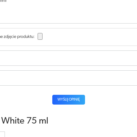
inii
e zdjęcie produktu:
WYŚLIJ OPINIĘ
 White 75 ml