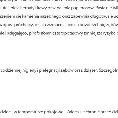
kutek picia herbaty i kawy oraz palenia papierosów. Pasta nie t
zeniem się kamienia nazębnego oraz zapewnia długotrwale uczuc
ozwojowi próchnicy, działa wzmacniająco na powierzchnię zębów
nie i ściągająco, pirofosforan czteropotasowy zmniejsza ryzyk
ziennej higieny i pielęgnacji zębów oraz dziąseł. Szczególnie
ieci, w temperaturze pokojowej. Zaleca się chronić przed dzia