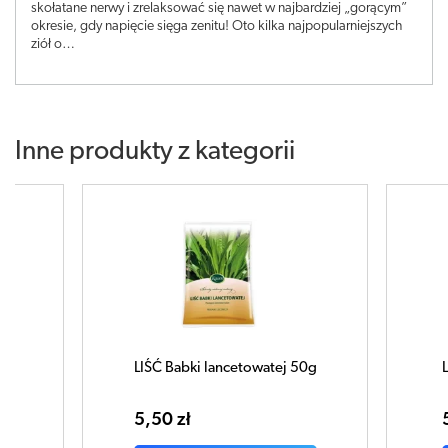
skołatane nerwy i zrelaksować się nawet w najbardziej „gorącym”
okresie, gdy napięcie sięga zenitu! Oto kilka najpopularniejszych
ziół o…
Inne produkty z kategorii
abki lancetowatej 50g
LIŚĆ Mięty pieprzowej 50g
zł
5,52 zł