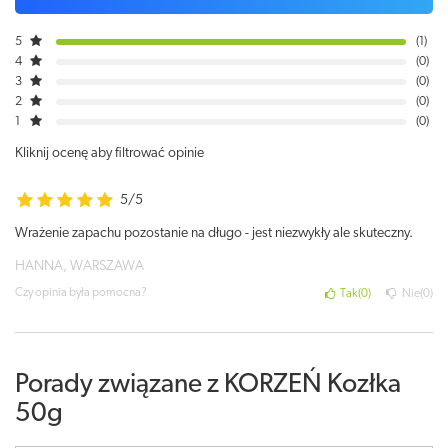
5
1
4
0
3
0
2
0
1
0
Kliknij ocenę aby filtrować opinie
5/5
Wrażenie zapachu pozostanie na długo - jest niezwykły ale skuteczny.
HANNA, WARSZAWA
Czy opinia była pomocna?
Tak
0
Nie
0
Porady związane z KORZEŃ Kozłka
50g