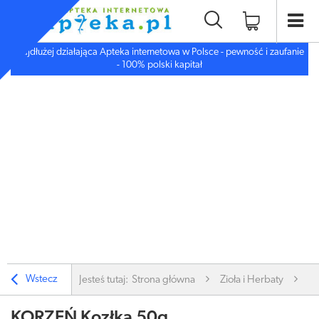
Najdłużej działająca Apteka internetowa w Polsce - pewność i zaufanie
- 100% polski kapitał
Wstecz
Jesteś tutaj:
Strona główna
Zioła i Herbaty
Zi
KORZEŃ Kozłka 50g