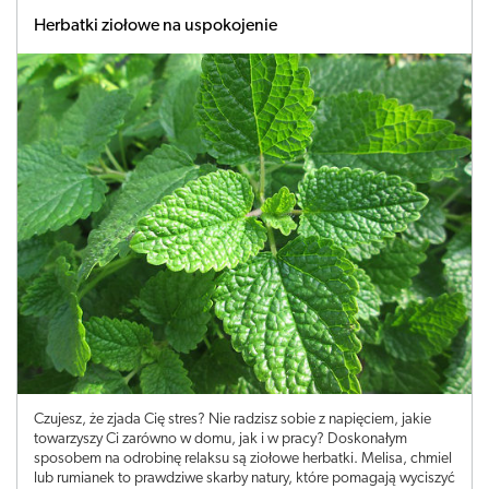
Herbatki ziołowe na uspokojenie
Czujesz, że zjada Cię stres? Nie radzisz sobie z napięciem, jakie
towarzyszy Ci zarówno w domu, jak i w pracy? Doskonałym
sposobem na odrobinę relaksu są ziołowe herbatki. Melisa, chmiel
lub rumianek to prawdziwe skarby natury, które pomagają wyciszyć