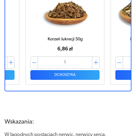
Korzeń lukrecji 50g
Ko
6,86 zł
DO KOSZYKA
Wskazania:
W łagodnych postaciach nerwic, nerwicy serca,