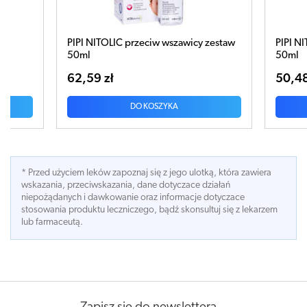
zestaw
PIPI NITOLIC przeciw wszawicy zestaw
Pipi Ni
50ml
grzebi
50,48 zł
24,56
DO KOSZYKA
* Przed użyciem leków zapoznaj się z jego ulotką, która zawiera
wskazania, przeciwskazania, dane dotyczace działań
niepożądanych i dawkowanie oraz informacje dotyczace
stosowania produktu leczniczego, bądź skonsultuj się z lekarzem
lub farmaceutą.