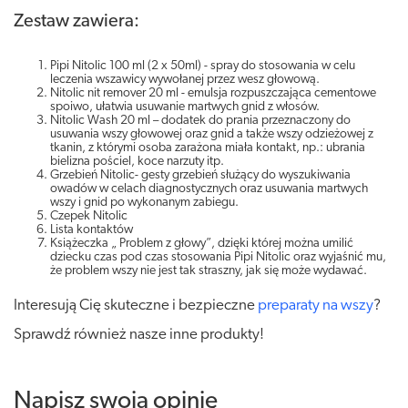
Zestaw zawiera:
Pipi Nitolic 100 ml (2 x 50ml) - spray do stosowania w celu
leczenia wszawicy wywołanej przez wesz głowową.
Nitolic nit remover 20 ml - emulsja rozpuszczająca cementowe
spoiwo, ułatwia usuwanie martwych gnid z włosów.
Nitolic Wash 20 ml – dodatek do prania przeznaczony do
usuwania wszy głowowej oraz gnid a także wszy odzieżowej z
tkanin, z którymi osoba zarażona miała kontakt, np.: ubrania
bielizna pościel, koce narzuty itp.
Grzebień Nitolic- gesty grzebień służący do wyszukiwania
owadów w celach diagnostycznych oraz usuwania martwych
wszy i gnid po wykonanym zabiegu.
Czepek Nitolic
Lista kontaktów
Książeczka „ Problem z głowy”, dzięki której można umilić
dziecku czas pod czas stosowania Pipi Nitolic oraz wyjaśnić mu,
że problem wszy nie jest tak straszny, jak się może wydawać.
Interesują Cię skuteczne i bezpieczne
preparaty na wszy
?
Sprawdź również nasze inne produkty!
Napisz swoją opinię