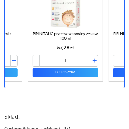
0ml z
PIPI NITOLIC przeciw wszawicy zestaw
PIPI NITOL
100ml
57,28 zł
DO KOSZYKA
Skład: