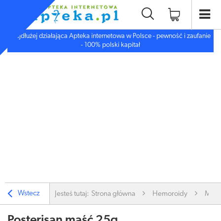
Najdłużej działająca Apteka internetowa w Polsce - pewność i zaufanie
- 100% polski kapitał
Wstecz
Jesteś tutaj:
Strona główna
Hemoroidy
Maśc
Posterisan maść 25g