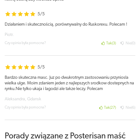
5/5
Działaniem i skutecznością, porównywalny do Ruskorexu. Polecam !
Piotr.
Czy opinia była pomocna?
Tak
3
Nie
0
5/5
Bardzo skuteczna masc. Juz po dwukrotnym zastosowaniu przyniosla
wielka ulge. Moim zdaniem jeden z najlepszych srodkow dostepnych na
rynku.Nie tylko ukaja i lagodzi ale takze leczy. Polecam
Aleksandra, Gdansk
Czy opinia była pomocna?
Tak
27
Nie
6
Porady związane z Posterisan maść