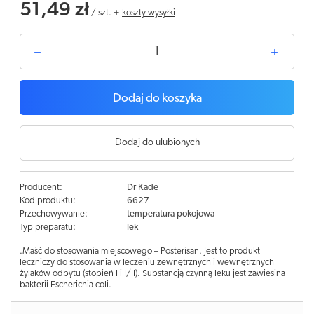
51,49 zł
/
szt.
+
koszty wysyłki
Dodaj do koszyka
Dodaj do ulubionych
Producent:
Dr Kade
Kod produktu:
6627
Przechowywanie:
temperatura pokojowa
Typ preparatu:
lek
.Maść do stosowania miejscowego – Posterisan. Jest to produkt
leczniczy do stosowania w leczeniu zewnętrznych i wewnętrznych
żylaków odbytu (stopień I i I/II). Substancją czynną leku jest zawiesina
bakterii Escherichia coli.