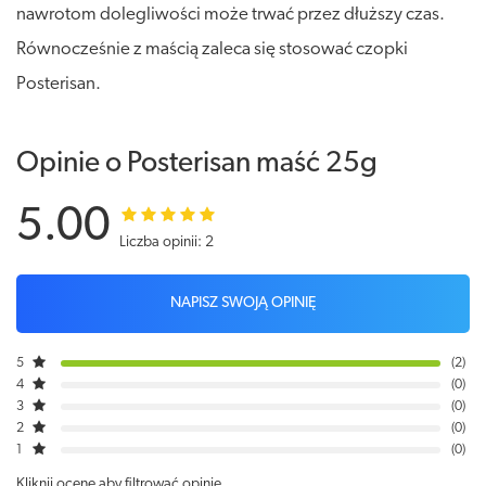
nawrotom dolegliwości może trwać przez dłuższy czas.
Równocześnie z maścią zaleca się stosować czopki
Posterisan.
Opinie o Posterisan maść 25g
5.00
Liczba opinii: 2
NAPISZ SWOJĄ OPINIĘ
5
2
4
0
3
0
2
0
1
0
Kliknij ocenę aby filtrować opinie