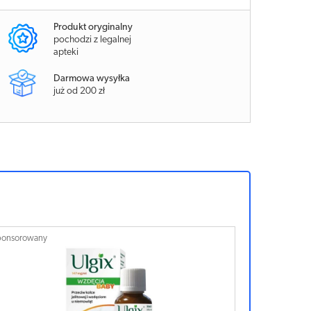
Produkt oryginalny
pochodzi z legalnej
apteki
Darmowa wysyłka
już od 200 zł
ponsorowany
Sponsorowan