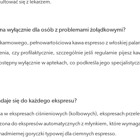
ultować się z lekarzem.
ona wyłącznie dla osób z problemami żołądkowymi?
okarmowego, pełnowartościowa kawa espresso z włoskiej palarni
nia, czy profilaktycznie, szczególnie jeśli regularnie pijesz k
ostępny wyłącznie w aptekach, co podkreśla jego specjalistyczn
adaje się do każdego ekspresu?
ia w ekspresach ciśnieniowych (kolbowych), ekspresach przel
naczona do ekspresów automatycznych z młynkiem, które wymagają
nadmiernej goryczki typowej dla ciemnych espresso.