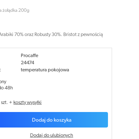
la żołądka 200g
Arabiki 70% oraz Robusty 30%. Bristot z pewnością
Procaffe
24474
:
temperatura pokojowa
pny
do 48h
/
szt.
+
koszty wysyłki
Dodaj do koszyka
Dodaj do ulubionych