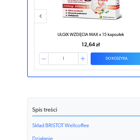
ek
ULGIX WZDĘCIA MAX x 15 kapsułek
12,64 zł
ZYKA
DO KOSZYKA
Spis treści
Skład BRISTOT Wellcoffee
Działanie