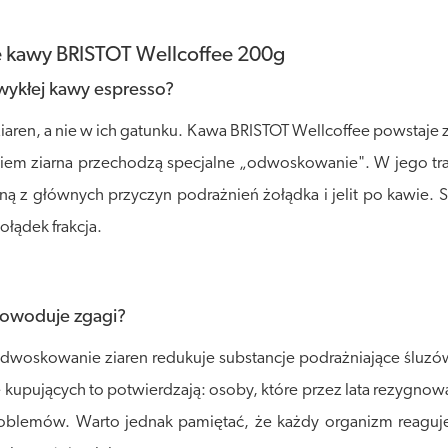
e kawy BRISTOT Wellcoffee 200g
wykłej kawy espresso?
aren, a nie w ich gatunku. Kawa BRISTOT Wellcoffee powstaje z 
eniem ziarna przechodzą specjalne „odwoskowanie". W jego tr
ą z głównych przyczyn podrażnień żołądka i jelit po kawie. 
ołądek frakcja.
 powoduje zgagi?
dwoskowanie ziaren redukuje substancje podrażniające śluzówk
 kupujących to potwierdzają: osoby, które przez lata rezygnow
roblemów. Warto jednak pamiętać, że każdy organizm reaguje 