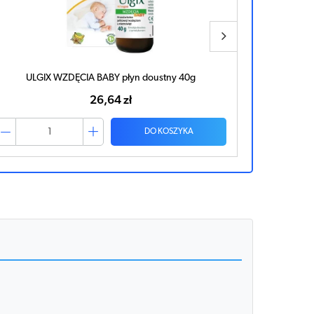
ULGIX WZDĘCIA BABY płyn doustny 40g
U
26,64 zł
DO KOSZYKA