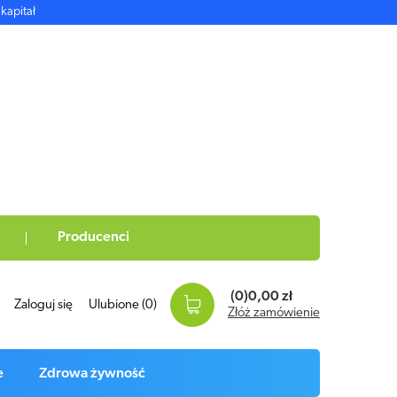
kapitał
Producenci
(0)
0,00 zł
Zaloguj się
Ulubione
(0)
Złóż zamówienie
e
Zdrowa żywność