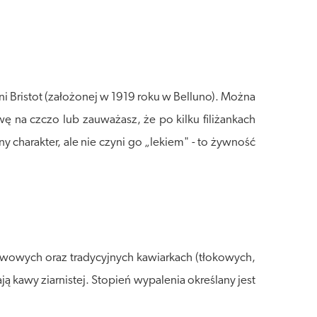
 Bristot (założonej w 1919 roku w Belluno). Można
awę na czczo lub zauważasz, że po kilku filiżankach
y charakter, ale nie czyni go „lekiem" - to żywność
ewowych oraz tradycyjnych kawiarkach (tłokowych,
 kawy ziarnistej. Stopień wypalenia określany jest