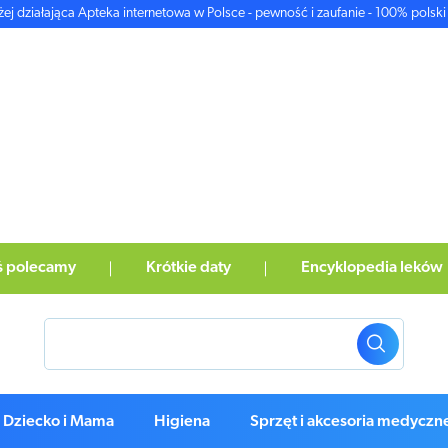
żej działająca Apteka internetowa w Polsce - pewność i zaufanie - 100% polski 
ś polecamy
Krótkie daty
Encyklopedia leków
Dziecko i Mama
Higiena
Sprzęt i akcesoria medyczn