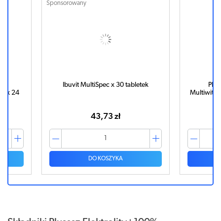
Sponsorowany
0%
Ibuvit MultiSpec x 30 tabletek
Plus
at x 24
Multiwitam
43,73 zł
DO KOSZYKA