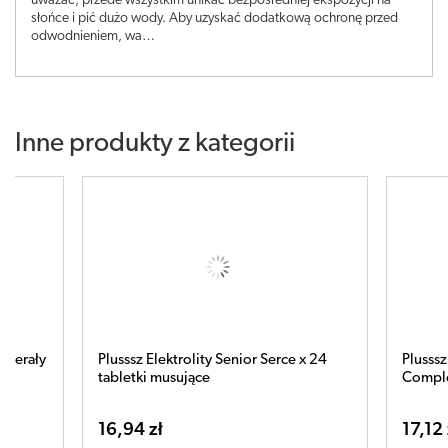
uważać, przede wszystkim unikać bezpośredniej ekspozycji na
słońce i pić dużo wody. Aby uzyskać dodatkową ochronę przed
odwodnieniem, wa…
Inne produkty z kategorii
 Serce x 24
Plusssz Elektrolity Sport 100%
Complex x 24 tabletki musujące
17,12 zł