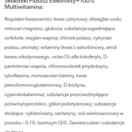
Składniki Plusssz Elektrolity+100%
Multiwitamina:
Regulator kwasowości: kwas cytrynowy; diwęglan sodu;
mleczan magnezu; glukoza; substancja wypełniająca:
sorbitole; węglan wapnia; chlorek potasu; cytrynian
potasu; aromaty; witaminy (kwas L-askorbinowy, amid
kwasu nikotynowego, octan DL-alfa-tokoferylu, D-
pantotenian wapnia, chlorowodorek pirydoksyny,
ryboflawina, monoazotan tiaminy, kwas
pteroilomonoglutaminowy, D-biotyna,
cyjanokobalamina); substancje przeciwzbrylające:
poliwinylopirolidon, glikol polietylenowy; substancje
słodzące: cyklaminiany, sacharyny; sok wieloowocowy w
proszku – 0,1%; koenzym Q10. Zawiera cukier i substancje