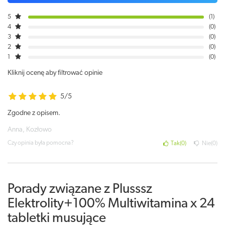
5
1
4
0
3
0
2
0
1
0
Kliknij ocenę aby filtrować opinie
5/5
Zgodne z opisem.
Anna, Kozłowo
Czy opinia była pomocna?
Tak
0
Nie
0
Porady związane z Plusssz
Elektrolity+100% Multiwitamina x 24
tabletki musujące