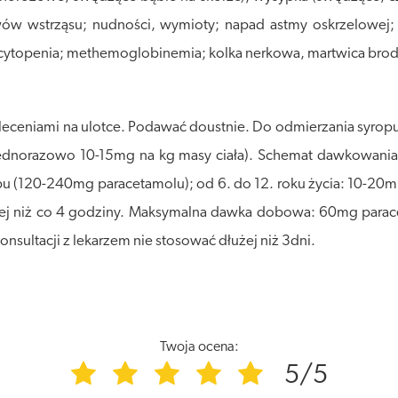
awów wstrząsu; nudności, wymioty; napad astmy oskrzelowej; 
ocytopenia; methemoglobinemia; kolka nerkowa, martwica bro
aleceniami na ulotce. Podawać doustnie. Do odmierzania syro
 jednorazowo 10-15mg na kg masy ciała). Schemat dawkowania
ropu (120-240mg paracetamolu); od 6. do 12. roku życia: 10-
ej niż co 4 godziny. Maksymalna dawka dobowa: 60mg paracet
onsultacji z lekarzem nie stosować dłużej niż 3dni.
Twoja ocena:
5/5