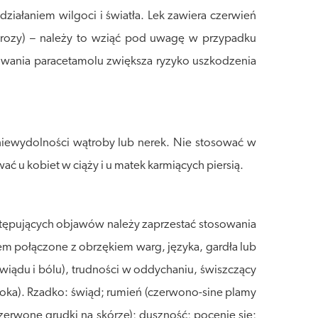
iałaniem wilgoci i światła. Lek zawiera czerwień
arozy) – należy to wziąć pod uwagę w przypadku
osowania paracetamolu zwiększa ryzyko uszkodzenia
niewydolności wątroby lub nerek. Nie stosować w
 u kobiet w ciąży i u matek karmiących piersią.
stępujących objawów należy zaprzestać stosowania
sem połączone z obrzękiem warg, języka, gardła lub
iądu i bólu), trudności w oddychaniu, świszczący
i oka). Rzadko: świąd; rumień (czerwono-sine plamy
erwone grudki na skórze); duszność; pocenie się;