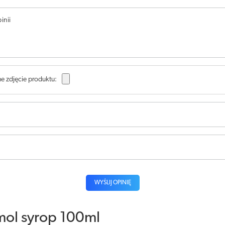
inii
e zdjęcie produktu:
WYŚLIJ OPINIĘ
mol syrop 100ml