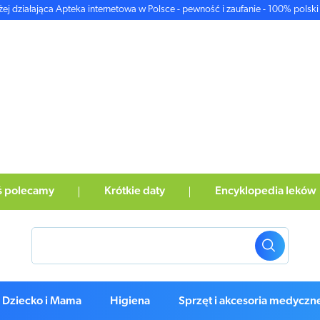
żej działająca Apteka internetowa w Polsce - pewność i zaufanie - 100% polski 
ś polecamy
Krótkie daty
Encyklopedia leków
Dziecko i Mama
Higiena
Sprzęt i akcesoria medyczn