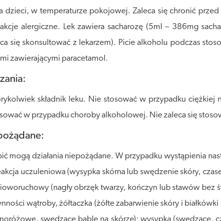
zieci, w temperaturze pokojowej. Zaleca się chronić przed dz
kcje alergiczne. Lek zawiera sacharozę (5ml – 386mg sach
leca się skonsultować z lekarzem). Picie alkoholu podczas st
ami zawierającymi paracetamol.
zania:
rykolwiek składnik leku. Nie stosować w przypadku ciężkiej 
ować w przypadku choroby alkoholowej. Nie zaleca się stosować
epożądane:
pić mogą działania niepożądane. W przypadku wystąpienia na
reakcja uczuleniowa (wysypka skórna lub swędzenie skóry, cza
nioworuchowy (nagły obrzęk twarzy, kończyn lub stawów bez św
ności wątroby, żółtaczka (żółte zabarwienie skóry i białkówk
asnoróżowe, swędzące bąble na skórze); wysypka (swędzące, cz