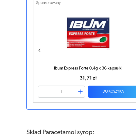
Sponsorowany
k
Ibum Express Forte 0,4g x 36 kapsułki
31,71 zł
ZYKA
DO KOSZYKA
Skład Paracetamol syrop: