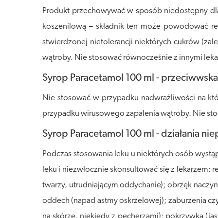
Produkt przechowywać w sposób niedostępny dla d
koszenilową – składnik ten może powodować rea
stwierdzonej nietolerancji niektórych cukrów (za
wątroby. Nie stosować równocześnie z innymi lek
Syrop Paracetamol 100 ml - przeciwwska
Nie stosować w przypadku nadwrażliwości na któ
przypadku wirusowego zapalenia wątroby. Nie stos
Syrop Paracetamol 100 ml - działania ni
Podczas stosowania leku u niektórych osób wystą
leku i niezwłocznie skonsultować się z lekarzem: 
twarzy, utrudniającym oddychanie); obrzęk naczy
oddech (napad astmy oskrzelowej); zaburzenia czyn
na skórze, niekiedy z pęcherzami); pokrzywka (j