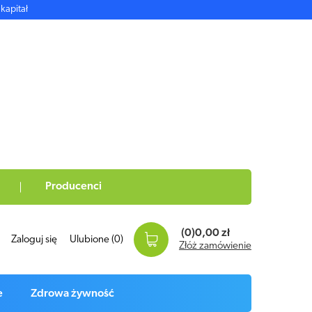
kapitał
Producenci
(0)
0,00 zł
Zaloguj się
Ulubione
(0)
Złóż zamówienie
e
Zdrowa żywność