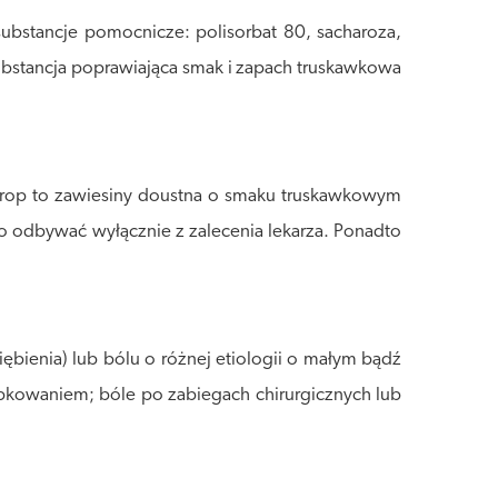
ubstancje pomocnicze: polisorbat 80, sacharoza,
bstancja poprawiająca smak i zapach truskawkowa
syrop to zawiesiny doustna o smaku truskawkowym
to odbywać wyłącznie z zalecenia lekarza. Ponadto
ębienia) lub bólu o różnej etiologii o małym bądź
bkowaniem; bóle po zabiegach chirurgicznych lub