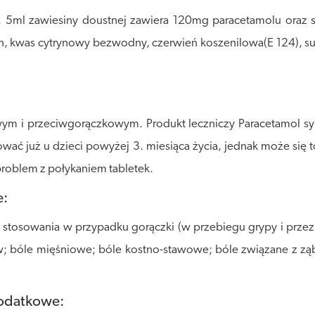
. 5ml zawiesiny doustnej zawiera 120mg paracetamolu oraz s
, kwas cytrynowy bezwodny, czerwień koszenilowa(E 124), su
owym i przeciwgorączkowym. Produkt leczniczy Paracetamol 
wać już u dzieci powyżej 3. miesiąca życia, jednak może się 
 problem z połykaniem tabletek.
e:
stosowania w przypadku gorączki (w przebiegu grypy i przezi
; bóle mięśniowe; bóle kostno-stawowe; bóle związane z zą
dodatkowe: