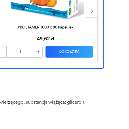
PROSTATOBON x 60 kapsułek
57,70 zł
DO KOSZYKA
wierzęcego, substancja wiążąca: glicerol).