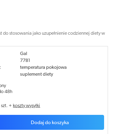
st do stosowania jako uzupełnienie codziennej diety w
Gal
7781
:
temperatura pokojowa
suplement diety
pny
do 48h
/
szt.
+
koszty wysyłki
Dodaj do koszyka