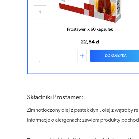
PROSTAMER x 60 kapsułek
25,54 zł
ZYKA
DO KOSZYKA
Składniki Prostamer:
Zimnotłoczony olej z pestek dyni, olej z wątroby r
Informacje o alergenach: zawiera produkty pochod