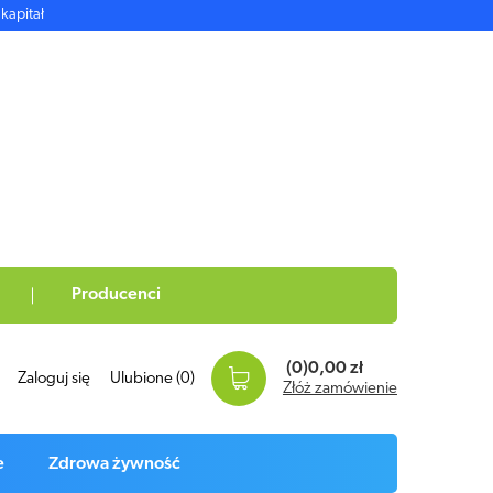
kapitał
Producenci
(0)
0,00 zł
Zaloguj się
Ulubione
(0)
Złóż zamówienie
e
Zdrowa żywność