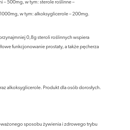
i – 500mg, w tym: sterole roślinne –
/1000mg, w tym: alkoksyglicerole – 200mg.
rzynajmniej 0,8g steroli roślinnych wspiera
łowe funkcjonowanie prostaty, a także pęcherza
az alkoksyglicerole. Produkt dla osób dorosłych.
wnoważonego sposobu żywienia i zdrowego trybu