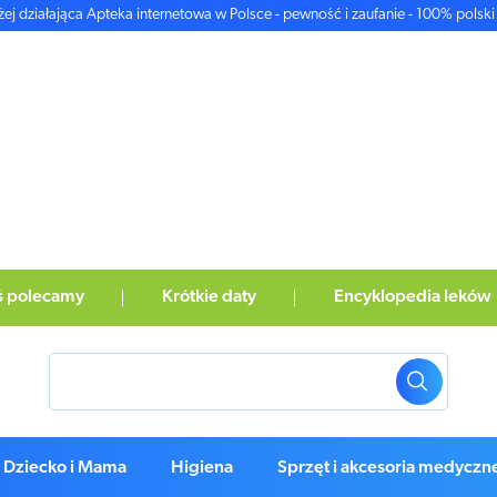
żej działająca Apteka internetowa w Polsce - pewność i zaufanie - 100% polski 
ś polecamy
Krótkie daty
Encyklopedia leków
Dziecko i Mama
Higiena
Sprzęt i akcesoria medyczn