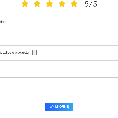
5/5
inii
e zdjęcie produktu:
WYŚLIJ OPINIĘ