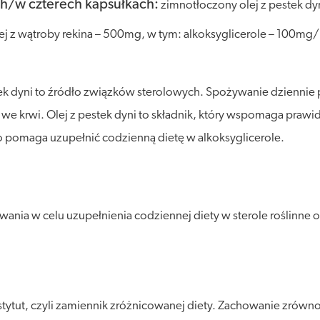
h/w czterech kapsułkach:
zimnotłoczony olej z pestek dyn
ej z wątroby rekina – 500mg, w tym: alkoksyglicerole – 100mg
ek dyni to źródło związków sterolowych. Spożywanie dziennie p
 krwi. Olej z pestek dyni to składnik, który wspomaga prawid
 pomaga uzupełnić codzienną dietę w alkoksyglicerole.
nia w celu uzupełnienia codziennej diety w sterole roślinne or
stytut, czyli zamiennik zróżnicowanej diety. Zachowanie zró