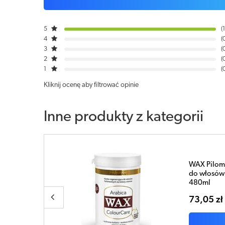
5
1
4
3
2
1
Kliknij ocenę aby filtrować opinie
Inne produkty z kategorii
urCare maska
WAX
 kolory ciemne
reg
46,