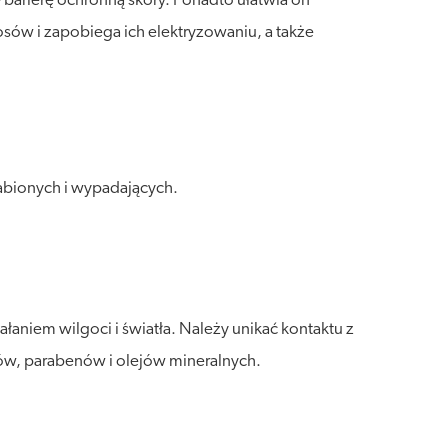
barierę ochronną skóry. Ponadto ułatwia on
sów i zapobiega ich elektryzowaniu, a także
bionych i wypadających.
aniem wilgoci i światła. Należy unikać kontaktu z
onów, parabenów i olejów mineralnych.