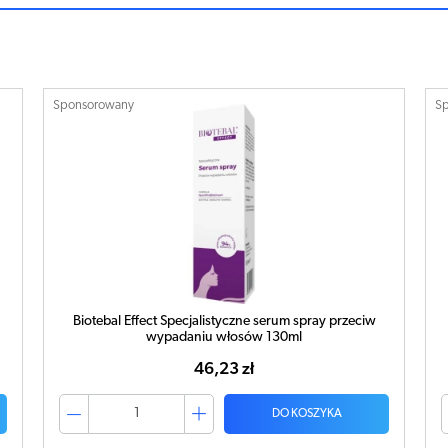
Sponsorowany
S
Biotebal Effect Specjalistyczna odżywka przeciw
wypadaniu włosów 200ml
44,20 zł
DO KOSZYKA