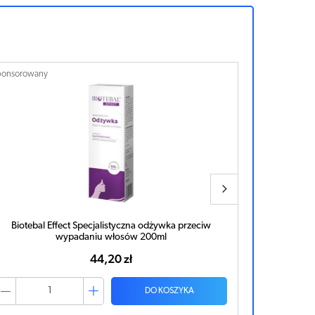
ponsorowany
Sponsorowan
Biotebal Effect Specjalistyczny szampon przeciw
wypadaniu włosów 200ml
41,37 zł
DO KOSZYKA