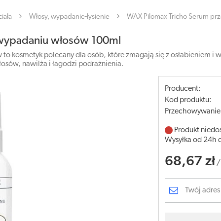
iała
Włosy, wypadanie-łysienie
WAX Pilomax Tricho Serum pr
 wypadaniu włosów 100ml
o kosmetyk polecany dla osób, które zmagają się z osłabieniem i
sów, nawilża i łagodzi podrażnienia.
Producent:
Kod produktu:
Przechowywanie
Produkt niedo
Wysyłka od 24h 
68,67 zł