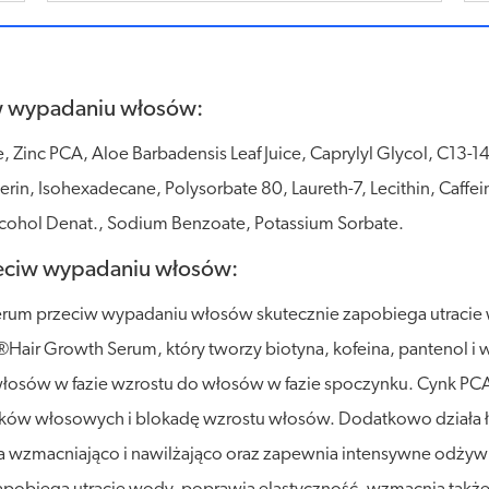
iw wypadaniu włosów:
, Zinc PCA, Aloe Barbadensis Leaf Juice, Caprylyl Glycol, C13-1
rin, Isohexadecane, Polysorbate 80, Laureth-7, Lecithin, Caffei
Alcohol Denat., Sodium Benzoate, Potassium Sorbate.
zeciw wypadaniu włosów:
 Serum przeciw wypadaniu włosów skutecznie zapobiega utrac
r Growth Serum, który tworzy biotyna, kofeina, pantenol i wi
włosów w fazie wzrostu do włosów w fazie spoczynku. Cynk PCA
ków włosowych i blokadę wzrostu włosów. Dodatkowo działa łag
a wzmacniająco i nawilżająco oraz zapewnia intensywne odżywie