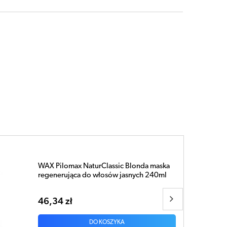
WAX Pilomax NaturClassic Blonda maska
regenerująca do włosów jasnych 480ml
92,02 zł
DO KOSZYKA