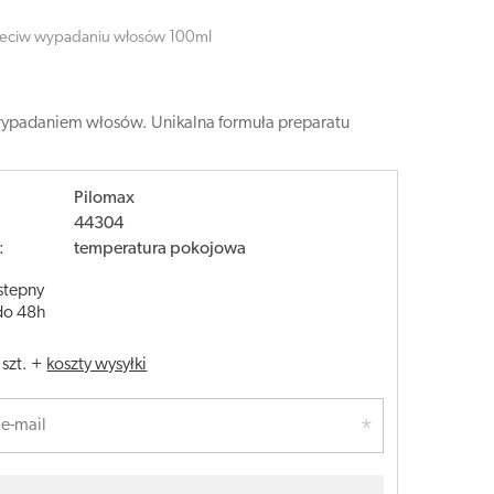
zeciw wypadaniu włosów 100ml
 wypadaniem włosów. Unikalna formuła preparatu
Pilomax
44304
:
temperatura pokojowa
stepny
do 48h
/
szt.
+
koszty wysyłki