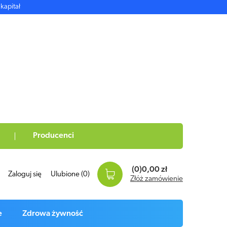
kapitał
Producenci
(0)
0,00 zł
Zaloguj się
Ulubione
(0)
Złóż zamówienie
e
Zdrowa żywność