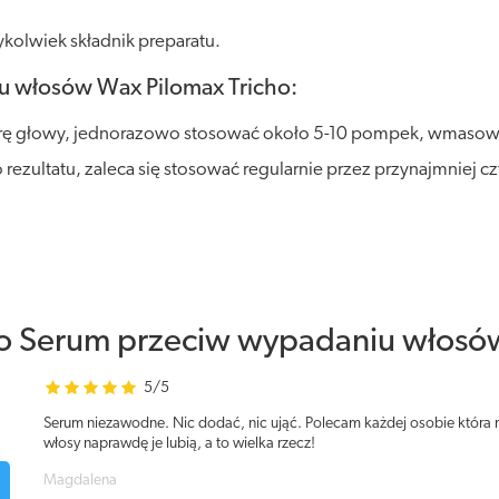
kolwiek składnik preparatu.
u włosów Wax Pilomax Tricho:
rę głowy, jednorazowo stosować około 5-10 pompek, wmasować
ezultatu, zaleca się stosować regularnie przez przynajmniej cz
ho Serum przeciw wypadaniu włosó
5/5
Serum niezawodne. Nic dodać, nic ująć. Polecam każdej osobie któr
włosy naprawdę je lubią, a to wielka rzecz!
Magdalena