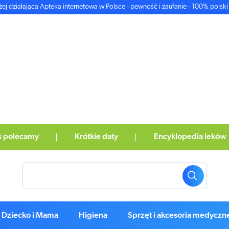
żej działająca Apteka internetowa w Polsce - pewność i zaufanie - 100% polski 
ś polecamy
Krótkie daty
Encyklopedia leków
Dziecko i Mama
Higiena
Sprzęt i akcesoria medyczn