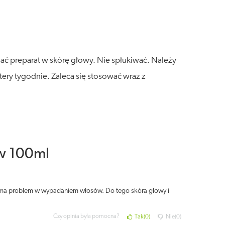
 preparat w skórę głowy. Nie spłukiwać. Należy
tery tygodnie. Zaleca się stosować wraz z
w 100ml
a ma problem w wypadaniem włosów. Do tego skóra głowy i
Czy opinia była pomocna?
Tak
0
Nie
0