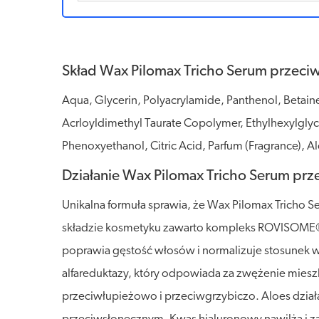
Skład Wax Pilomax Tricho Serum przec
Aqua, Glycerin, Polyacrylamide, Panthenol, Betaine
Acrloyldimethyl Taurate Copolymer, Ethylhexylglyce
Phenoxyethanol, Citric Acid, Parfum (Fragrance), 
Działanie Wax Pilomax Tricho Serum pr
Unikalna formuła sprawia, że Wax Pilomax Tricho
składzie kosmetyku zawarto kompleks ROVISOME®Hai
poprawia gęstość włosów i normalizuje stosunek 
alfareduktazy, który odpowiada za zwężenie miesz
przeciwłupieżowo i przeciwgrzybiczo. Aloes dział