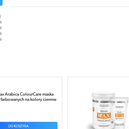
0
0
0
0
 Pilomax NaturClassic Blonda maska
enerująca do włosów jasnych 240ml
34 zł
DO KOSZYKA