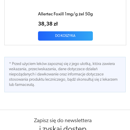
Allertec Foxill 1mg/g żel 50g
38,38 zł
DO KOSZYKA
* Przed użyciem leków zapoznaj się z jego ulotką, która zawiera
wskazania, przeciwskazania, dane dotyczace działań
niepożądanych i dawkowanie oraz informacje dotyczace
stosowania produktu leczniczego, bądź skonsultuj się z lekarzem
lub farmaceutą.
Zapisz się do newslettera
i zyskaj dostęp