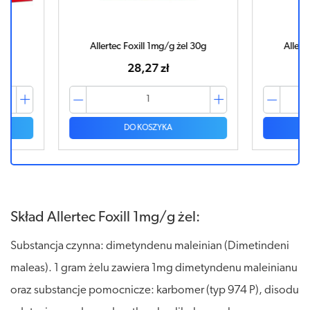
Allertec Foxill 1mg/g żel 30g
Allert
28,27 zł
DO KOSZYKA
Skład Allertec Foxill 1mg/g żel:
Substancja czynna: dimetyndenu maleinian (Dimetindeni
maleas). 1 gram żelu zawiera 1mg dimetyndenu maleinianu
oraz substancje pomocnicze: karbomer (typ 974 P), disodu