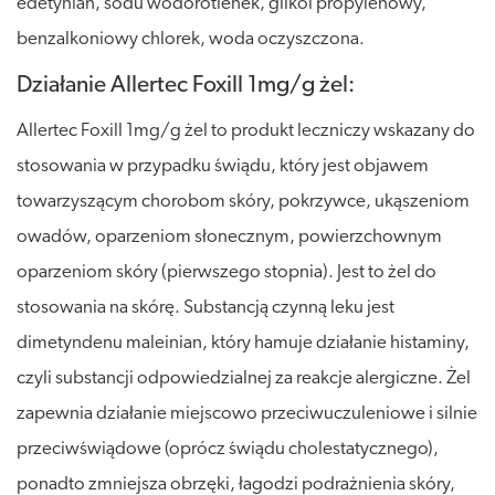
edetynian, sodu wodorotlenek, glikol propylenowy,
benzalkoniowy chlorek, woda oczyszczona.
Działanie Allertec Foxill 1mg/g żel:
Allertec Foxill 1mg/g żel to produkt leczniczy wskazany do
stosowania w przypadku świądu, który jest objawem
towarzyszącym chorobom skóry, pokrzywce, ukąszeniom
owadów, oparzeniom słonecznym, powierzchownym
oparzeniom skóry (pierwszego stopnia). Jest to żel do
stosowania na skórę. Substancją czynną leku jest
dimetyndenu maleinian, który hamuje działanie histaminy,
czyli substancji odpowiedzialnej za reakcje alergiczne. Żel
zapewnia działanie miejscowo przeciwuczuleniowe i silnie
przeciwświądowe (oprócz świądu cholestatycznego),
ponadto zmniejsza obrzęki, łagodzi podrażnienia skóry,