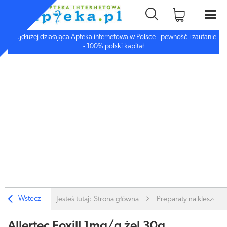
Najdłużej działająca Apteka internetowa w Polsce - pewność i zaufanie
- 100% polski kapitał
Wstecz
Jesteś tutaj:
Strona główna
Preparaty na kleszcze 
Allertec Foxill 1mg/g żel 30g