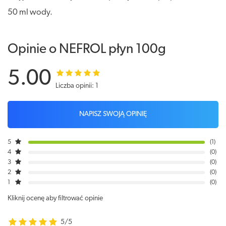
50 ml wody.
Opinie o NEFROL płyn 100g
5.00
Liczba opinii: 1
NAPISZ SWOJĄ OPINIĘ
5
1
4
0
3
0
2
0
1
0
Kliknij ocenę aby filtrować opinie
5/5