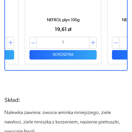
g
NEFROL płyn 100g
NEFR
19,61 zł
DO KOSZYKA
Skład:
Nalewka zawiera: owoce aminka mniejszego, ziele
nawłoci, ziele mniszka z korzeniem, nasienie pietruszki,
owocnię fasoli.