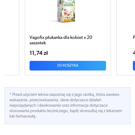
k
Vagofix płukanka dla kobiet x 20
P
saszetek
11,74 zł
DO KOSZYKA
* Przed użyciem leków zapoznaj się z jego ulotką, która zawiera
wskazania, przeciwskazania, dane dotyczace działań
niepożądanych i dawkowanie oraz informacje dotyczace
stosowania produktu leczniczego, bądź skonsultuj się z lekarzem
lub farmaceutą.