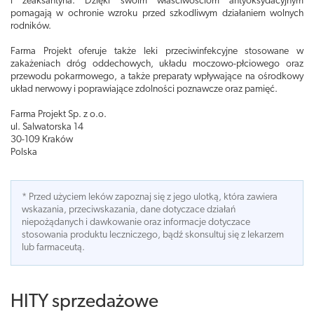
i zeaksantyna. Dzięki swoim właściwościom antyoksydacyjnym
pomagają w ochronie wzroku przed szkodliwym działaniem wolnych
rodników.
Farma Projekt oferuje także leki przeciwinfekcyjne stosowane w
zakażeniach dróg oddechowych, układu moczowo-płciowego oraz
przewodu pokarmowego, a także preparaty wpływające na ośrodkowy
układ nerwowy i poprawiające zdolności poznawcze oraz pamięć.
Farma Projekt Sp. z o.o.
ul. Salwatorska 14
30-109 Kraków
Polska
* Przed użyciem leków zapoznaj się z jego ulotką, która zawiera
wskazania, przeciwskazania, dane dotyczace działań
niepożądanych i dawkowanie oraz informacje dotyczace
stosowania produktu leczniczego, bądź skonsultuj się z lekarzem
lub farmaceutą.
HITY sprzedażowe