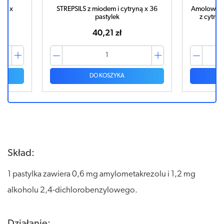
yną x
STREPSILS z miodem i cytryną x 36
Amolowe na
pastylek
z cytryn
40,21 zł
DO KOSZYKA
Skład:
1 pastylka zawiera 0,6 mg amylometakrezolu i 1,2 mg
alkoholu 2,4-dichlorobenzylowego.
Działanie: