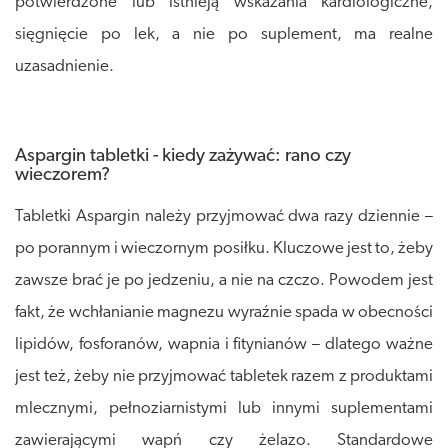
potwierdzone lub istnieją wskazania kardiologiczne,
sięgnięcie po lek, a nie po suplement, ma realne
uzasadnienie.
Aspargin tabletki - kiedy zażywać: rano czy
wieczorem?
Tabletki Aspargin należy przyjmować dwa razy dziennie –
po porannym i wieczornym posiłku. Kluczowe jest to, żeby
zawsze brać je po jedzeniu, a nie na czczo. Powodem jest
fakt, że wchłanianie magnezu wyraźnie spada w obecności
lipidów, fosforanów, wapnia i fitynianów – dlatego ważne
jest też, żeby nie przyjmować tabletek razem z produktami
mlecznymi, pełnoziarnistymi lub innymi suplementami
zawierającymi wapń czy żelazo. Standardowe