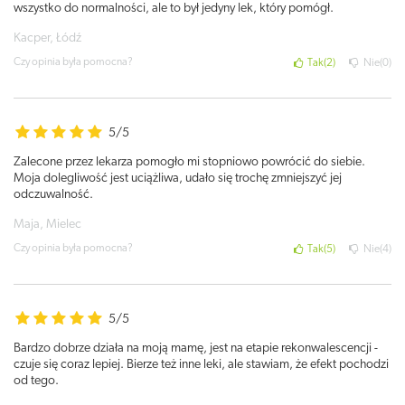
wszystko do normalności, ale to był jedyny lek, który pomógł.
Kacper, Łódź
Czy opinia była pomocna?
Tak
2
Nie
0
5/5
Zalecone przez lekarza pomogło mi stopniowo powrócić do siebie.
Moja dolegliwość jest uciążliwa, udało się trochę zmniejszyć jej
odczuwalność.
Maja, Mielec
Czy opinia była pomocna?
Tak
5
Nie
4
5/5
Bardzo dobrze działa na moją mamę, jest na etapie rekonwalescencji -
czuje się coraz lepiej. Bierze też inne leki, ale stawiam, że efekt pochodzi
od tego.