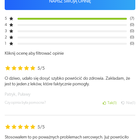
NAPISZ SWOJĄ OPINIĘ
5
7
4
0
3
0
2
0
1
0
Kliknij ocenę aby filtrować opinie
5/5
O dziwo, udało się dosyć szybko powrócić do zdrowia. Zakładam, że
jest to jeden z leków, które faktycznie pomogły.
Patryk, Puławy
Czy opinia była pomocna?
Tak
1
Nie
1
5/5
Stosowałem to po poważnych problemach sercowych. Już powróciło