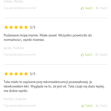
Adela, Warka
Czy opinia była pomocna?
Tak
2
Nie
1
5/5
Podawane mojej mamie. Miała zawał. Wszystko powróciło do
normalności, wyniki również.
Jacek, Kraków
Czy opinia była pomocna?
Tak
1
Nie
0
5/5
Tata miało to zapisane przy rekonwalescencji pozawałowej. Ja
dawkowałam leki. Wygląda na to, że jest ok. Tata czuje się dużo lepiej,
ma dobre wyniki.
Karolin, Kraków
Czy opinia była pomocna?
Tak
1
Nie
1