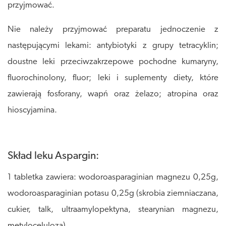
przyjmować.
Nie należy przyjmować preparatu jednoczenie z
następującymi lekami: antybiotyki z grupy tetracyklin;
doustne leki przeciwzakrzepowe pochodne kumaryny,
fluorochinolony, fluor; leki i suplementy diety, które
zawierają fosforany, wapń oraz żelazo; atropina oraz
hioscyjamina.
Skład leku Aspargin:
1 tabletka zawiera: wodoroasparaginian magnezu 0,25g,
wodoroasparaginian potasu 0,25g (skrobia ziemniaczana,
cukier, talk, ultraamylopektyna, stearynian magnezu,
metyloceluloza).