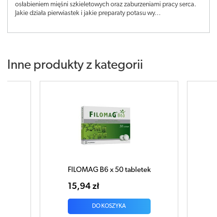
osłabieniem mięśni szkieletowych oraz zaburzeniami pracy serca.
Jakie działa pierwiastek i jakie preparaty potasu wy…
Inne produkty z kategorii
k
FILOMAG B6 x 50 tabletek
15,94 zł
DO KOSZYKA