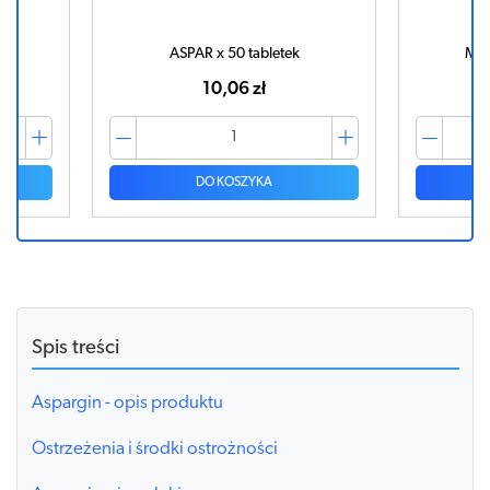
ASPAR x 50 tabletek
Mag
10,06 zł
DO KOSZYKA
Spis treści
Aspargin - opis produktu
Ostrzeżenia i środki ostrożności