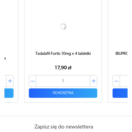
Tadalafil Fortis 10mg x 4 tabletki
IBUPROM 
tuka
17,90 zł
DO KOSZYKA
Zapisz się do newslettera