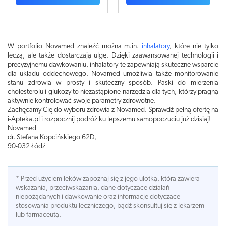
W portfolio Novamed znaleźć można m.in.
inhalatory
, które nie tylko
leczą, ale także dostarczają ulgę. Dzięki zaawansowanej technologii i
precyzyjnemu dawkowaniu, inhalatory te zapewniają skuteczne wsparcie
dla układu oddechowego. Novamed umożliwia także monitorowanie
stanu zdrowia w prosty i skuteczny sposób. Paski do mierzenia
cholesterolu i glukozy to niezastąpione narzędzia dla tych, którzy pragną
aktywnie kontrolować swoje parametry zdrowotne.
Zachęcamy Cię do wyboru zdrowia z Novamed. Sprawdź pełną ofertę na
i-Apteka.pl i rozpocznij podróż ku lepszemu samopoczuciu już dzisiaj!
Novamed
dr. Stefana Kopcińskiego 62D,
90-032 Łódź
* Przed użyciem leków zapoznaj się z jego ulotką, która zawiera
wskazania, przeciwskazania, dane dotyczace działań
niepożądanych i dawkowanie oraz informacje dotyczace
stosowania produktu leczniczego, bądź skonsultuj się z lekarzem
lub farmaceutą.