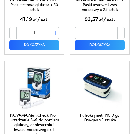
NOVAMA MultiCheck Pro+
NOVAMA MultiCheck Pro+
Paski testowe glukoza x 50
Paski testowe kwas
sztuk
moczowy x 25 sztuk
41,19 zł / szt.
93,57 zł / szt.
DO KOSZYKA
DO KOSZYKA
NOVAMA MultiCheck Pro+
Pulsoksymetr PIC Digy
Urządzenie 3w1 do pomiaru
Oxygen x 1 sztuka
glukozy, cholesterolu i
kwasu moczowego x 1