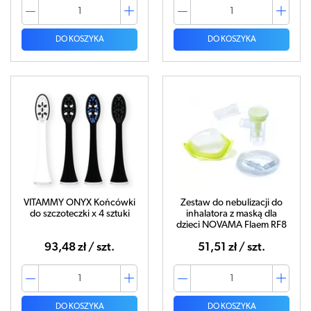
DO KOSZYKA
DO KOSZYKA
VITAMMY ONYX Końcówki
Zestaw do nebulizacji do
do szczoteczki x 4 sztuki
inhalatora z maską dla
dzieci NOVAMA Flaem RF8
93,48 zł / szt.
51,51 zł / szt.
DO KOSZYKA
DO KOSZYKA