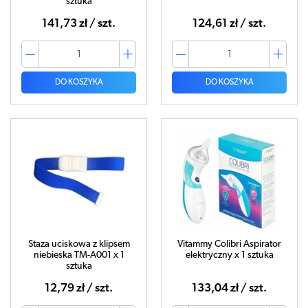
sztuka
141,73 zł / szt.
124,61 zł / szt.
DO KOSZYKA
DO KOSZYKA
Staza uciskowa z klipsem
Vitammy Colibri Aspirator
niebieska TM-A001 x 1
elektryczny x 1 sztuka
sztuka
12,79 zł / szt.
133,04 zł / szt.