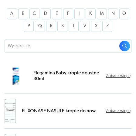
A
B
C
D
E
F
I
K
M
N
O
P
Q
R
S
T
V
X
Z
Flegamina Baby krople doustne
Zobacz więcej
30ml
FLIXONASE NASULE krople do nosa
Zobacz więcej