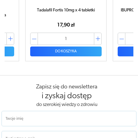
Tadalafil Fortis 10mg x 4 tabletki
IBUPROM 
tuka
17,90 zł
DO KOSZYKA
Zapisz się do newslettera
i zyskaj dostęp
do szerokiej wiedzy o zdrowiu