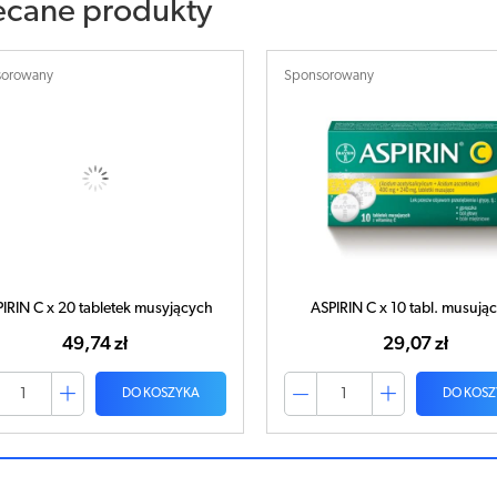
ecane produkty
sorowany
Sponsorowany
IRIN C x 20 tabletek musyjących
ASPIRIN C x 10 tabl. musują
49,74 zł
29,07 zł
DO KOSZYKA
DO KOSZ