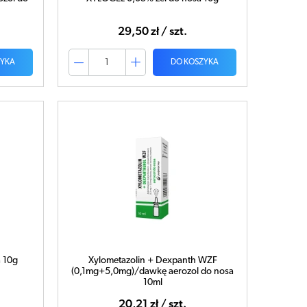
29,50 zł / szt.
ZYKA
DO KOSZYKA
 10g
Xylometazolin + Dexpanth WZF
(0,1mg+5,0mg)/dawkę aerozol do nosa
10ml
20,21 zł / szt.