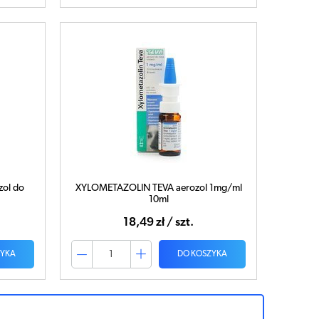
zol do
XYLOMETAZOLIN TEVA aerozol 1mg/ml
10ml
18,49 zł / szt.
ZYKA
DO KOSZYKA