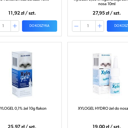
nosa 10ml
11,92 zł / szt.
27,95 zł / szt.
DO KOSZYKA
DO KOS
YLOGEL 0,1% żel 10g flakon
XYLOGEL HYDRO żel do nosa
25,97 zł / szt.
19,00 zł / szt.