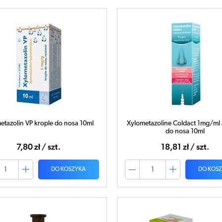
etazolin VP krople do nosa 10ml
Xylometazoline Coldact 1mg/ml 
do nosa 10ml
7,80 zł / szt.
18,81 zł / szt.
DO KOSZYKA
DO KOS