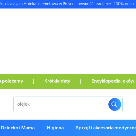
żej działająca Apteka internetowa w Polsce - pewność i zaufanie - 100% polski 
ś polecamy
Krótkie daty
Encyklopedia leków
Dziecko i Mama
Higiena
Sprzęt i akcesoria medyczn