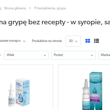
j:
Strona główna
Przeziębienia, grypa
 na grypę bez recepty - w syropie, s
nazwie rosnąco
Produktów na stronie
30
e
Wiek
Postać
Marka