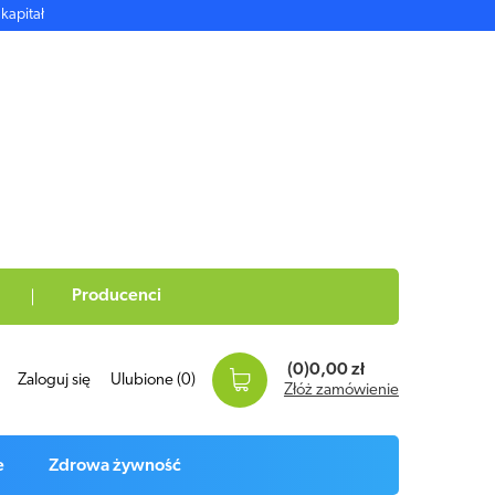
kapitał
Producenci
(0)
0,00 zł
Zaloguj się
Ulubione
(0)
Złóż zamówienie
e
Zdrowa żywność