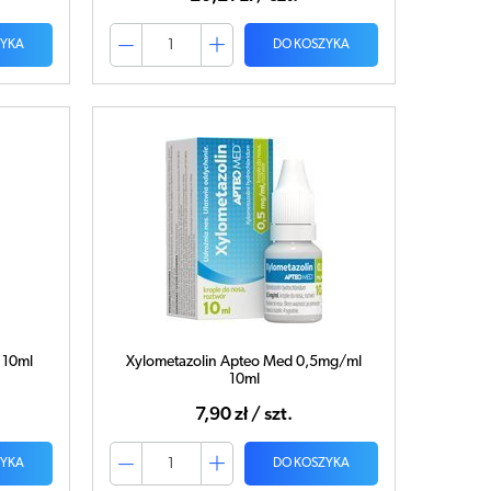
ZYKA
DO KOSZYKA
 10ml
Xylometazolin Apteo Med 0,5mg/ml
10ml
7,90 zł / szt.
ZYKA
DO KOSZYKA