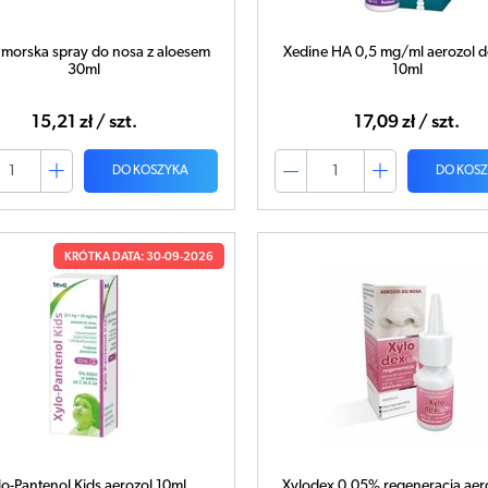
morska spray do nosa z aloesem
Xedine HA 0,5 mg/ml aerozol 
30ml
10ml
15,21 zł / szt.
17,09 zł / szt.
DO KOSZYKA
DO KOS
KRÓTKA DATA: 30-09-2026
lo-Pantenol Kids aerozol 10ml
Xylodex 0,05% regeneracja aer