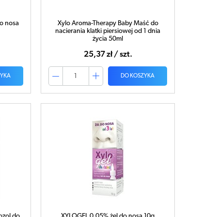
do nosa
Xylo Aroma-Therapy Baby Maść do
nacierania klatki piersiowej od 1 dnia
życia 50ml
25,37 zł / szt.
ZYKA
DO KOSZYKA
ozol do
XYLOGEL 0,05% żel do nosa 10g