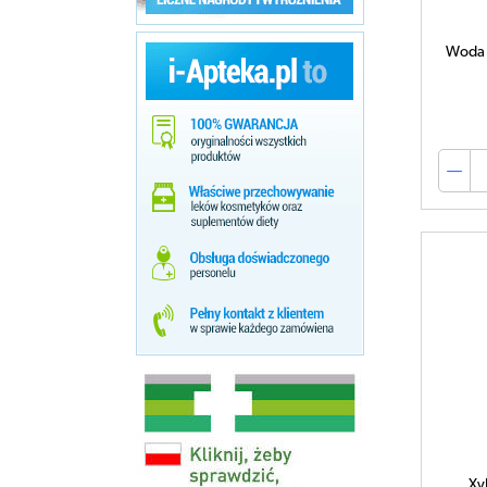
Woda 
Xy