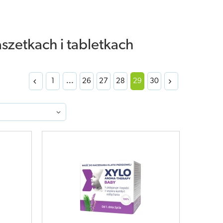
aszetkach i tabletkach
1
...
26
27
28
29
30