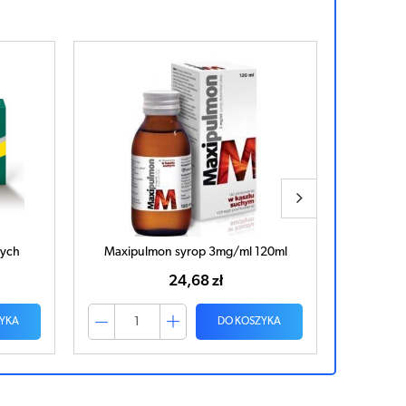
cych
Maxipulmon syrop 3mg/ml 120ml
Miod
24,68 zł
YKA
DO KOSZYKA