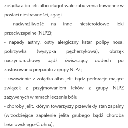
żołądka albo jelit albo długotrwałe zaburzenia trawienne w
postaci niestrawności, zgagi
- nadwrażliwość na inne niesteroidowe leki
przeciwzapalne (NLPZ);
- napady astmy, ostry alergiczny katar, polipy nosa,
pokrzywka (wysypka pęcherzykowa), obrzęk
naczynioruchowy bądź świszczący oddech po
zastosowaniu preparatu z grupy NLPZ;
- krwawienie z żołądka albo jelit bądź perforacje mające
związek z przyjmowaniem leków z grupy NLPZ
zażywanych w ramach leczenia bólu
- choroby jelit, którym towarzyszy przewlekły stan zapalny
(wrzodziejące zapalenie jelita grubego bądź choroba
Leśniowskiego-Crohna);