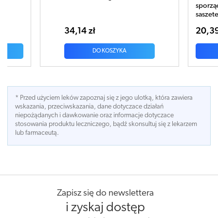
sporzą
saszet
34,14 zł
20,39
DO KOSZYKA
* Przed użyciem leków zapoznaj się z jego ulotką, która zawiera
wskazania, przeciwskazania, dane dotyczace działań
niepożądanych i dawkowanie oraz informacje dotyczace
stosowania produktu leczniczego, bądź skonsultuj się z lekarzem
lub farmaceutą.
Zapisz się do newslettera
i zyskaj dostęp