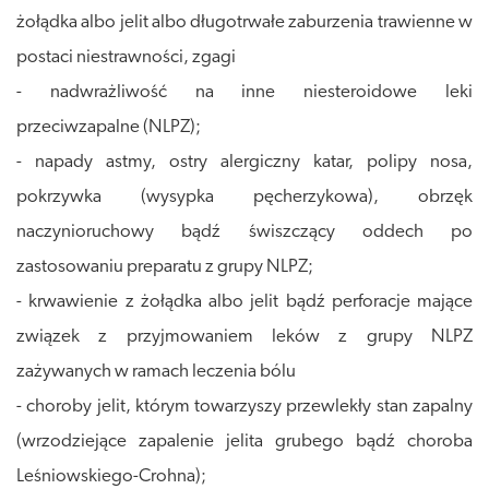
żołądka albo jelit albo długotrwałe zaburzenia trawienne w
postaci niestrawności, zgagi
- nadwrażliwość na inne niesteroidowe leki
przeciwzapalne (NLPZ);
- napady astmy, ostry alergiczny katar, polipy nosa,
pokrzywka (wysypka pęcherzykowa), obrzęk
naczynioruchowy bądź świszczący oddech po
zastosowaniu preparatu z grupy NLPZ;
- krwawienie z żołądka albo jelit bądź perforacje mające
związek z przyjmowaniem leków z grupy NLPZ
zażywanych w ramach leczenia bólu
- choroby jelit, którym towarzyszy przewlekły stan zapalny
(wrzodziejące zapalenie jelita grubego bądź choroba
Leśniowskiego-Crohna);