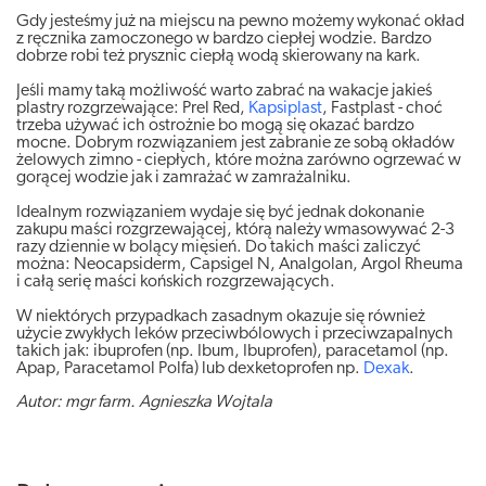
Gdy jesteśmy już na miejscu na pewno możemy wykonać okład
z ręcznika zamoczonego w bardzo ciepłej wodzie. Bardzo
dobrze robi też prysznic ciepłą wodą skierowany na kark.
Jeśli mamy taką możliwość warto zabrać na wakacje jakieś
plastry rozgrzewające: Prel Red,
Kapsiplast
, Fastplast - choć
trzeba używać ich ostrożnie bo mogą się okazać bardzo
mocne. Dobrym rozwiązaniem jest zabranie ze sobą okładów
żelowych zimno - ciepłych, które można zarówno ogrzewać w
gorącej wodzie jak i zamrażać w zamrażalniku.
Idealnym rozwiązaniem wydaje się być jednak dokonanie
zakupu maści rozgrzewającej, którą należy wmasowywać 2-3
razy dziennie w bolący mięsień. Do takich maści zaliczyć
można: Neocapsiderm, Capsigel N, Analgolan, Argol Rheuma
i całą serię maści końskich rozgrzewających.
W niektórych przypadkach zasadnym okazuje się również
użycie zwykłych leków przeciwbólowych i przeciwzapalnych
takich jak: ibuprofen (np. Ibum, Ibuprofen), paracetamol (np.
Apap, Paracetamol Polfa) lub dexketoprofen np.
Dexak
.
Autor: mgr farm. Agnieszka Wojtala