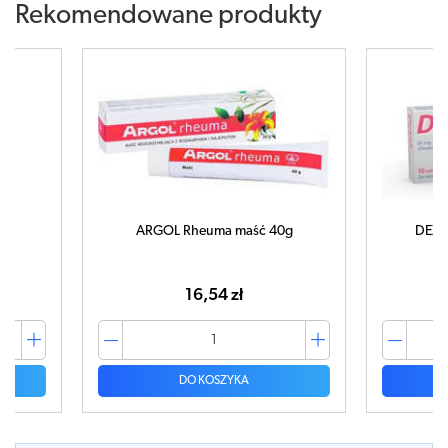
Rekomendowane produkty
0g
ARGOL Rheuma maść 40g
DEXAK
16,54 zł
DO KOSZYKA