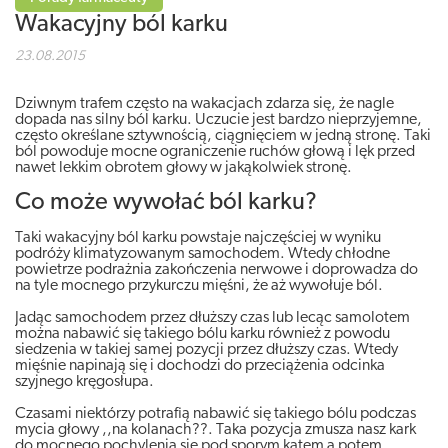
Wakacyjny ból karku
23.08.2015
Dziwnym trafem często na wakacjach zdarza się, że nagle
dopada nas silny ból karku. Uczucie jest bardzo nieprzyjemne,
często określane sztywnością, ciągnięciem w jedną stronę. Taki
ból powoduje mocne ograniczenie ruchów głową i lęk przed
nawet lekkim obrotem głowy w jakąkolwiek stronę.
Co może wywołać ból karku?
Taki wakacyjny ból karku powstaje najczęściej w wyniku
podróży klimatyzowanym samochodem. Wtedy chłodne
powietrze podrażnia zakończenia nerwowe i doprowadza do
na tyle mocnego przykurczu mięśni, że aż wywołuje ból.
Jadąc samochodem przez dłuższy czas lub lecąc samolotem
można nabawić się takiego bólu karku również z powodu
siedzenia w takiej samej pozycji przez dłuższy czas. Wtedy
mięśnie napinają się i dochodzi do przeciążenia odcinka
szyjnego kręgosłupa.
Czasami niektórzy potrafią nabawić się takiego bólu podczas
mycia głowy ,,na kolanach??. Taka pozycja zmusza nasz kark
do mocnego pochylenia się pod sporym kątem a potem