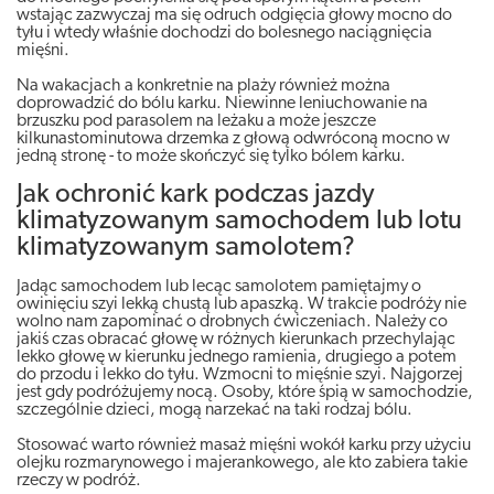
wstając zazwyczaj ma się odruch odgięcia głowy mocno do
tyłu i wtedy właśnie dochodzi do bolesnego naciągnięcia
mięśni.
Na wakacjach a konkretnie na plaży również można
doprowadzić do bólu karku. Niewinne leniuchowanie na
brzuszku pod parasolem na leżaku a może jeszcze
kilkunastominutowa drzemka z głową odwróconą mocno w
jedną stronę - to może skończyć się tylko bólem karku.
Jak ochronić kark podczas jazdy
klimatyzowanym samochodem lub lotu
klimatyzowanym samolotem?
Jadąc samochodem lub lecąc samolotem pamiętajmy o
owinięciu szyi lekką chustą lub apaszką. W trakcie podróży nie
wolno nam zapominać o drobnych ćwiczeniach. Należy co
jakiś czas obracać głowę w różnych kierunkach przechylając
lekko głowę w kierunku jednego ramienia, drugiego a potem
do przodu i lekko do tyłu. Wzmocni to mięśnie szyi. Najgorzej
jest gdy podróżujemy nocą. Osoby, które śpią w samochodzie,
szczególnie dzieci, mogą narzekać na taki rodzaj bólu.
Stosować warto również masaż mięśni wokół karku przy użyciu
olejku rozmarynowego i majerankowego, ale kto zabiera takie
rzeczy w podróż.