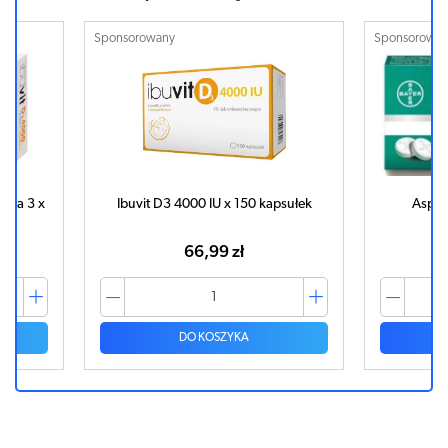
Sponsorowany
Sponsorowa
ega 3 x
Ibuvit D3 4000 IU x 150 kapsułek
Aspir
66,99 zł
DO KOSZYKA