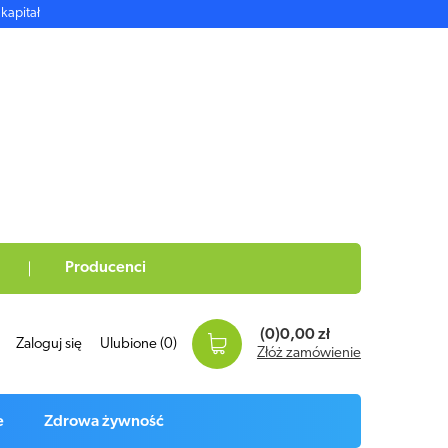
kapitał
Producenci
(0)
0,00 zł
Zaloguj się
Ulubione
(0)
Złóż zamówienie
e
Zdrowa żywność