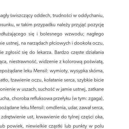
nagły świszczący oddech, trudności w oddychaniu,
tosunku, w takim przypadku należy przyjąć pozycję
zedłużającego się i bolesnego wzwodu; nagłego
amie ustnej, na narządach płciowych i dookoła oczu,
zgłosić się do lekarza. Bardzo częste działania
ąca, niestrawność, widzenie z kolorową poświatą,
niepożądane leku
Mensil
: wymioty, wysypka skórna,
ło, łzawienie oczu, kołatanie serca, szybkie bicie
wonienie w uszach, suchość w jamie ustnej, zatkane
rzucha, choroba refluksowa przełyku (w tym: zgaga),
iepożądane leku
Mensil
: omdlenia, udar, zawał serca,
zdrętwienie ust, krwawienie do tylnej części oka,
b powiek, niewielkie cząstki lub punkty w polu