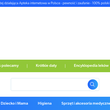
żej działająca Apteka internetowa w Polsce - pewność i zaufanie - 100% polski 
ś polecamy
Krótkie daty
Encyklopedia leków
Dziecko i Mama
Higiena
Sprzęt i akcesoria medyczn