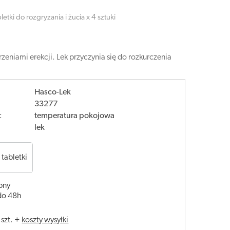
etki do rozgryzania i żucia x 4 sztuki
niami erekcji. Lek przyczynia się do rozkurczenia
Hasco-Lek
33277
:
temperatura pokojowa
lek
 tabletki
pny
do 48h
/
szt.
+
koszty wysyłki