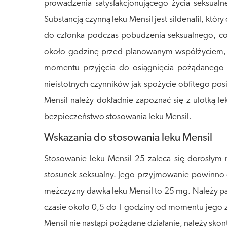
prowadzenia satysfakcjonującego życia seksual
Substancją czynną leku Mensil jest sildenafil, kt
do członka podczas pobudzenia seksualnego, co 
około godzinę przed planowanym współżyciem, a 
momentu przyjęcia do osiągnięcia pożądanego 
nieistotnych czynników jak spożycie obfitego posi
Mensil należy dokładnie zapoznać się z ulotką 
bezpieczeństwo stosowania leku Mensil.
Wskazania do stosowania leku Mensil
Stosowanie leku Mensil 25 zaleca się dorosłym
stosunek seksualny. Jego przyjmowanie powinno 
mężczyzny dawka leku Mensil to 25 mg. Należy pam
czasie około 0,5 do 1 godziny od momentu jego zaż
Mensil nie nastąpi pożądane działanie, należy skon