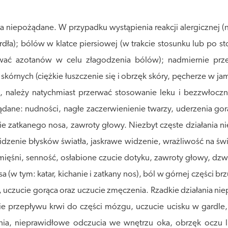
a niepożądane. W przypadku wystąpienia reakcji alergicznej (
rdła); bólów w klatce piersiowej (w trakcie stosunku lub po s
mować azotanów w celu złagodzenia bólów); nadmiernie pr
i skórnych (ciężkie łuszczenie się i obrzęk skóry, pęcherze w j
ależy natychmiast przerwać stosowanie leku i bezzwłocznie 
ądane: nudności, nagłe zaczerwienienie twarzy, uderzenia gor
ie zatkanego nosa, zawroty głowy. Niezbyt częste działania 
dzenie błysków światła, jaskrawe widzenie, wrażliwość na świat
e mięśni, senność, osłabione czucie dotyku, zawroty głowy, dz
a (w tym: katar, kichanie i zatkany nos), ból w górnej części b
, uczucie gorąca oraz uczucie zmęczenia. Rzadkie działania n
nie przepływu krwi do części mózgu, uczucie ucisku w gardle, 
ia, nieprawidłowe odczucia we wnętrzu oka, obrzęk oczu lu