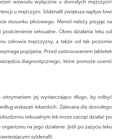
aburzeń wzwodu wyłącznie u dorosłych mężczyzn!
tencji u mężczyzn. Sildenafil zwiększa napływ krwi
ie stosunku płciowego. Mensil należy przyjąć na
podcienienie seksualne. Okres działania leku od
nu zdrowia mężczyzny, a także od tak pozornie
nie wymaga popijania. Przed zastosowaniem tabletek
 narzędzia diagnostycznego, które pomoże ocenić
 utrzymaniem jej wystarczająco długo, by odbyć
dług wskazań lekarskich. Zalecana dla dorosłego
 pobudzeniu seksualnym lek może zacząć działać po
organizmu na jego działanie. Jeśli po zażyciu leku
awierającymi syldenafil.