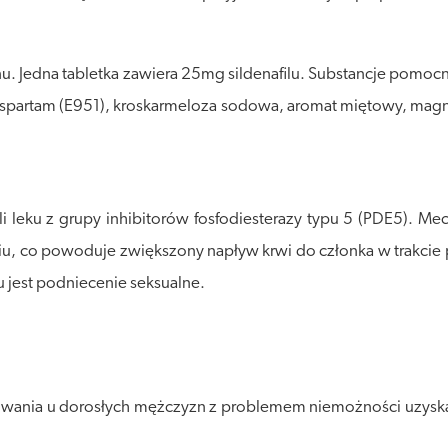
ianu. Jedna tabletka zawiera 25mg sildenafilu. Substancje pomo
partam (E951), kroskarmeloza sodowa, aromat miętowy, magnez
yli leku z grupy inhibitorów fosfodiesterazy typu 5 (PDE5). 
ciu, co powoduje zwiększony napływ krwi do członka w trakc
u jest podniecenie seksualne.
wania u dorosłych mężczyzn z problemem niemożności uzyskania