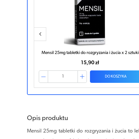
a x 4 sztuki
Mensil 25mg tabletki do rozgryzania i żucia x 2 sztuki
15,90 zł
ZYKA
DO KOSZYKA
Opis produktu
Mensil 25mg tabletki do rozgryzania i żucia to 