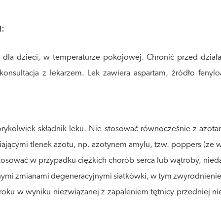
:
l
la dzieci, w temperaturze pokojowej. Chronić przed działan
 konsultacja z lekarzem. Lek zawiera aspartam, źródło fenylo
órykolwiek składnik leku. Nie stosować równocześnie z azot
lniającymi tlenek azotu, np. azotynem amylu, tzw. poppers (
 stosować w przypadku ciężkich chorób serca lub wątroby, nie
cznymi zmianami degeneracyjnymi siatkówki, w tym zwyrodnienie
roku w wyniku niezwiązanej z zapaleniem tętnicy przedniej 