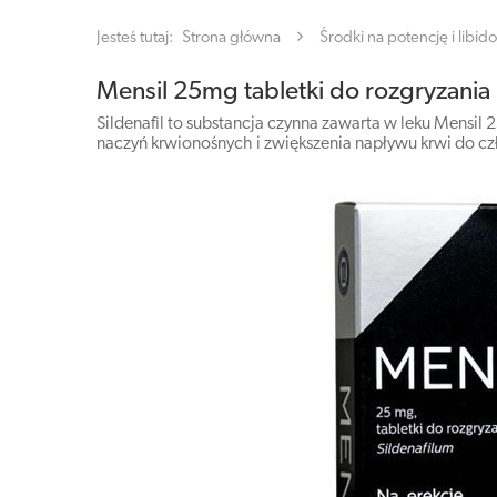
Jesteś tutaj:
Strona główna
Środki na potencję i libido
Mensil 25mg tabletki do rozgryzania i 
Sildenafil to substancja czynna zawarta w leku Mensi
naczyń krwionośnych i zwiększenia napływu krwi do cz