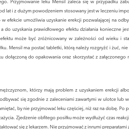
nego. Przyjmowanie leku Mensil zaleca się w przypadku z
óry od lat i z dużym powodzeniem stosowany jest w leczeniu impo
w efekcie umożliwia uzyskanie erekcji pozwalającej na odbyc
do uzyskania prawidłowego efektu działania konieczne jest 
efektu może być zróżnicowany w zależności od wieku i sta
łku. Mensil ma postać tabletki, którą należy rozgryźć i żuć, 
leku dołączoną do opakowania oraz skorzystać z załączonego
 mężczyznom, którzy mają problem z uzyskaniem erekcji albo
odbywać się zgodnie z zaleceniami zawartymi w ulotce lub we
iętać, by nie przyjmować leku częściej, niż raz na dobę. Po
ycia. Zjedzenie obfitego posiłku może wydłużyć czas reakcji 
taktować się z lekarzem. Nie przyjmować z innymi preparatami z