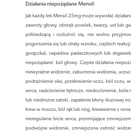
Działania niepożądane Mensil:
Jak każdy lek Mensil 25mg może wywołać działani
zawroty głowy, obrzęk powiek, twarzy, ust lub ga
półsiedzącą i rozluźnić się, nie wolno przyj
pogorszenia się lub utraty wzroku; ciężkich reakcj
gorączka), napadów padaczkowych lub drgawek, n
niepożądane: ból głowy. Częste działania niepoż
niewyraźne widzenie, zaburzenia widzenia, uczuc
podrażnienie oka, przekrwienie oczu, ból oczu, wi
serca, nadciśnienie tętnicze, niedociśnienie, ból
lub niedrożne zatoki, zapalenie błony śluzowej nos
krew w moczu, ból rąk lub nóg, krwawienie z nosa
nieregularne bicie serca, przemijające zmniejsze
podwójne widzenie, zmniejszona ostrość widzen