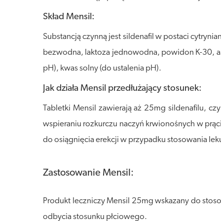
Skład Mensil:
Substancją czynną jest sildenafil w postaci cytryn
bezwodna, laktoza jednowodna, powidon K-30, as
pH), kwas solny (do ustalenia pH).
Jak działa Mensil przedłużający stosunek:
Tabletki Mensil zawierają aż 25mg sildenafilu, cz
wspieraniu rozkurczu naczyń krwionośnych w prą
do osiągnięcia erekcji w przypadku stosowania lek
Zastosowanie Mensil:
Produkt leczniczy Mensil 25mg wskazany do stoso
odbycia stosunku płciowego.