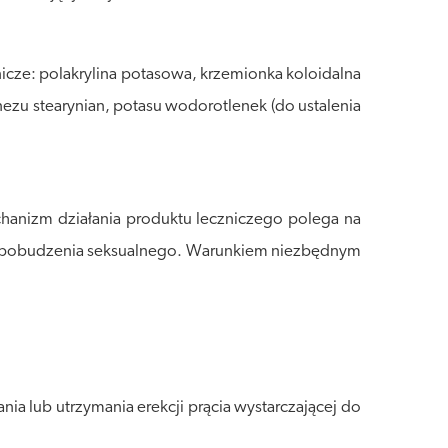
cnicze: polakrylina potasowa, krzemionka koloidalna
u stearynian, potasu wodorotlenek (do ustalenia
Mechanizm działania produktu leczniczego polega na
ie pobudzenia seksualnego. Warunkiem niezbędnym
 lub utrzymania erekcji prącia wystarczającej do