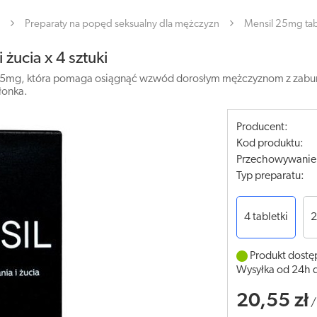
Preparaty na popęd seksualny dla mężczyzn
Mensil 25mg tabl
żucia x 4 sztuki
l 25mg, która pomaga osiągnąć wzwód dorosłym mężczyznom z zaburze
łonka.
Producent:
Kod produktu:
Przechowywanie
Typ preparatu:
4 tabletki
2
Produkt dostę
Wysyłka od 24h 
20,55 zł