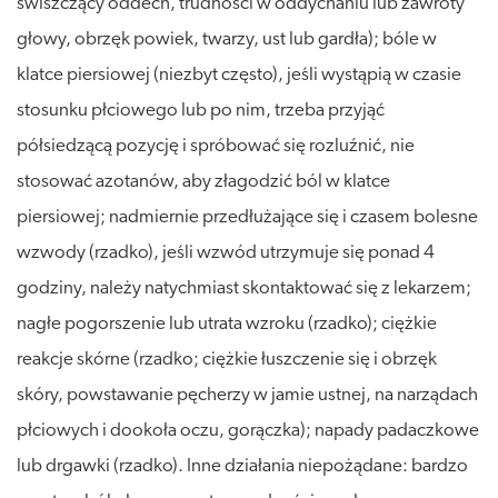
świszczący oddech, trudności w oddychaniu lub zawroty
głowy, obrzęk powiek, twarzy, ust lub gardła); bóle w
klatce piersiowej (niezbyt często), jeśli wystąpią w czasie
stosunku płciowego lub po nim, trzeba przyjąć
półsiedzącą pozycję i spróbować się rozluźnić, nie
stosować azotanów, aby złagodzić ból w klatce
piersiowej; nadmiernie przedłużające się i czasem bolesne
wzwody (rzadko), jeśli wzwód utrzymuje się ponad 4
godziny, należy natychmiast skontaktować się z lekarzem;
nagłe pogorszenie lub utrata wzroku (rzadko); ciężkie
reakcje skórne (rzadko; ciężkie łuszczenie się i obrzęk
skóry, powstawanie pęcherzy w jamie ustnej, na narządach
płciowych i dookoła oczu, gorączka); napady padaczkowe
lub drgawki (rzadko). Inne działania niepożądane: bardzo