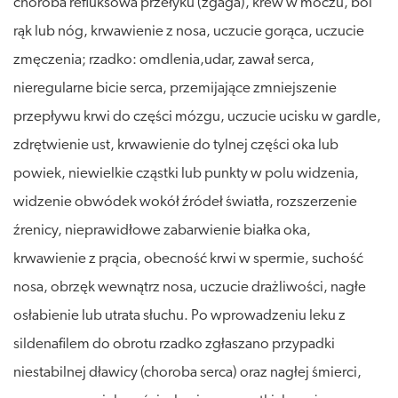
choroba refluksowa przełyku (zgaga), krew w moczu, ból
rąk lub nóg, krwawienie z nosa, uczucie gorąca, uczucie
zmęczenia; rzadko: omdlenia,udar, zawał serca,
nieregularne bicie serca, przemijające zmniejszenie
przepływu krwi do części mózgu, uczucie ucisku w gardle,
zdrętwienie ust, krwawienie do tylnej części oka lub
powiek, niewielkie cząstki lub punkty w polu widzenia,
widzenie obwódek wokół źródeł światła, rozszerzenie
źrenicy, nieprawidłowe zabarwienie białka oka,
krwawienie z prącia, obecność krwi w spermie, suchość
nosa, obrzęk wewnątrz nosa, uczucie drażliwości, nagłe
osłabienie lub utrata słuchu. Po wprowadzeniu leku z
sildenafilem do obrotu rzadko zgłaszano przypadki
niestabilnej dławicy (choroba serca) oraz nagłej śmierci,