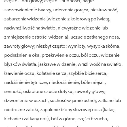
często – ból głowy; często – nudności, nagłe
zaczerwienienie twarzy, uderzenia gorąca, niestrawność,
zaburzenia widzenia (widzenie z kolorową poświatą,
nadwrażliwość na światło, niewyraźne widzenie lub
zmniejszenie ostrości widzenia), uczucie zatkanego nosa,
zawroty głowy; niezbyt często; wymioty, wysypka skórna,
podrażnienie oka, przekrwienie oczu, ból oczu, widzenie
błysków światła, jaskrawe widzenie, wrażliwość na światło,
łzawienie oczu, kołatanie serca, szybkie bicie serca,
nadciśnienie tętnicze, niedociśnienie, bóle mięśni,
senność, osłabione czucie dotyku, zawroty głowy,
dzwonienie w uszach, suchość w jamie ustnej, zatkane lub
niedrożne zatoki, zapalenie błony śluzowej nosa (katar,
kichanie i zatkany nos), ból w górnej części brzucha,