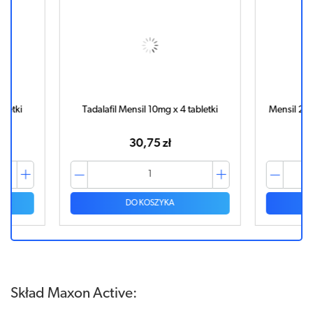
bletki
Tadalafil Mensil 10mg x 4 tabletki
Mensil 25m
30,75 zł
DO KOSZYKA
Skład Maxon Active: