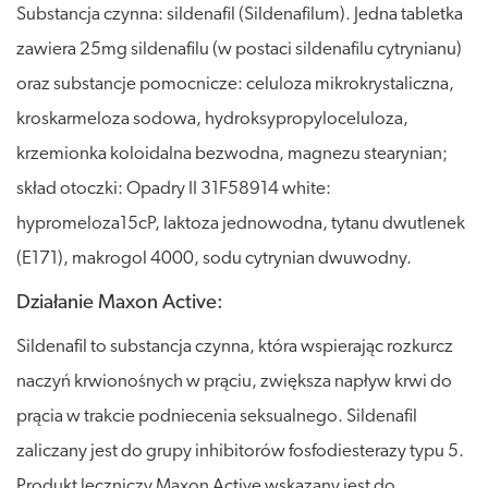
Substancja czynna: sildenafil (Sildenafilum). Jedna tabletka
zawiera 25mg sildenafilu (w postaci sildenafilu cytrynianu)
oraz substancje pomocnicze: celuloza mikrokrystaliczna,
kroskarmeloza sodowa, hydroksypropyloceluloza,
krzemionka koloidalna bezwodna, magnezu stearynian;
skład otoczki: Opadry II 31F58914 white:
hypromeloza15cP, laktoza jednowodna, tytanu dwutlenek
(E171), makrogol 4000, sodu cytrynian dwuwodny.
Działanie Maxon Active:
Sildenafil to substancja czynna, która wspierając rozkurcz
naczyń krwionośnych w prąciu, zwiększa napływ krwi do
prącia w trakcie podniecenia seksualnego. Sildenafil
zaliczany jest do grupy inhibitorów fosfodiesterazy typu 5.
Produkt leczniczy Maxon Active wskazany jest do