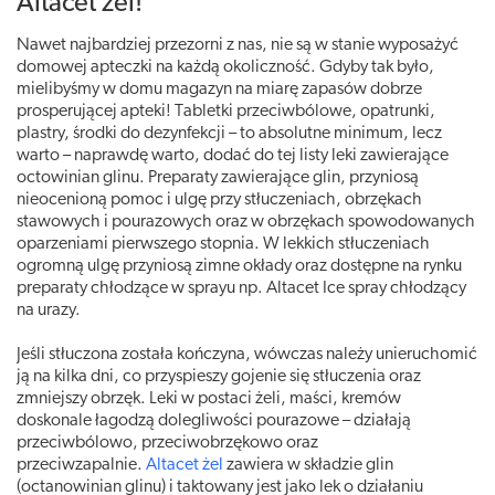
Altacet żel!
Nawet najbardziej przezorni z nas, nie są w stanie wyposażyć
domowej apteczki na każdą okoliczność. Gdyby tak było,
mielibyśmy w domu magazyn na miarę zapasów dobrze
prosperującej apteki! Tabletki przeciwbólowe, opatrunki,
plastry, środki do dezynfekcji – to absolutne minimum, lecz
warto – naprawdę warto, dodać do tej listy leki zawierające
octowinian glinu. Preparaty zawierające glin, przyniosą
nieocenioną pomoc i ulgę przy stłuczeniach, obrzękach
stawowych i pourazowych oraz w obrzękach spowodowanych
oparzeniami pierwszego stopnia. W lekkich stłuczeniach
ogromną ulgę przyniosą zimne okłady oraz dostępne na rynku
preparaty chłodzące w sprayu np. Altacet Ice spray chłodzący
na urazy.
Jeśli stłuczona została kończyna, wówczas należy unieruchomić
ją na kilka dni, co przyspieszy gojenie się stłuczenia oraz
zmniejszy obrzęk. Leki w postaci żeli, maści, kremów
doskonale łagodzą dolegliwości pourazowe – działają
przeciwbólowo, przeciwobrzękowo oraz
przeciwzapalnie.
Altacet żel
zawiera w składzie glin
(octanowinian glinu) i taktowany jest jako lek o działaniu