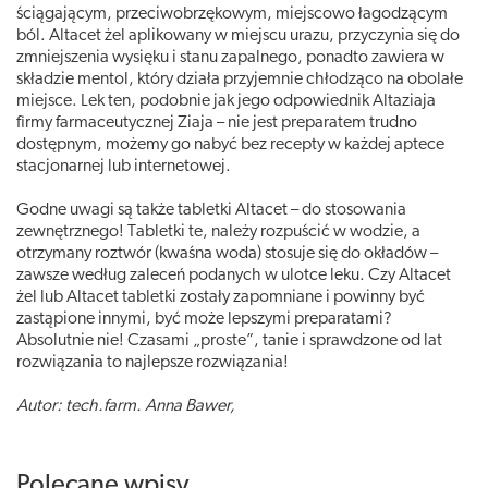
ściągającym, przeciwobrzękowym, miejscowo łagodzącym
ból. Altacet żel aplikowany w miejscu urazu, przyczynia się do
zmniejszenia wysięku i stanu zapalnego, ponadto zawiera w
składzie mentol, który działa przyjemnie chłodząco na obolałe
miejsce. Lek ten, podobnie jak jego odpowiednik Altaziaja
firmy farmaceutycznej Ziaja – nie jest preparatem trudno
dostępnym, możemy go nabyć bez recepty w każdej aptece
stacjonarnej lub internetowej.
Godne uwagi są także tabletki Altacet – do stosowania
zewnętrznego! Tabletki te, należy rozpuścić w wodzie, a
otrzymany roztwór (kwaśna woda) stosuje się do okładów –
zawsze według zaleceń podanych w ulotce leku. Czy Altacet
żel lub Altacet tabletki zostały zapomniane i powinny być
zastąpione innymi, być może lepszymi preparatami?
Absolutnie nie! Czasami „proste”, tanie i sprawdzone od lat
rozwiązania to najlepsze rozwiązania!
Autor: tech.farm. Anna Bawer,
Polecane wpisy