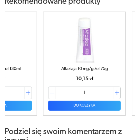
Rekomendowane produkty
ml
Altaziaja 10 mg/g żel 75g
10,15 zł
DO KOSZYKA
Podziel się swoim komentarzem z