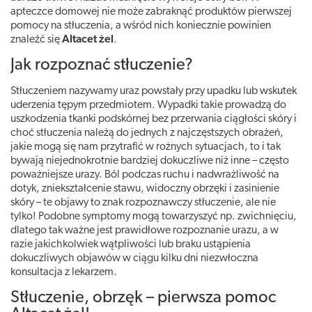
apteczce domowej nie może zabraknąć produktów pierwszej
pomocy na stłuczenia, a wśród nich koniecznie powinien
znaleźć się
Altacet żel
.
Jak rozpoznać stłuczenie?
Stłuczeniem nazywamy uraz powstały przy upadku lub wskutek
uderzenia tępym przedmiotem. Wypadki takie prowadzą do
uszkodzenia tkanki podskórnej bez przerwania ciągłości skóry i
choć stłuczenia należą do jednych z najczęstszych obrażeń,
jakie mogą się nam przytrafić w rożnych sytuacjach, to i tak
bywają niejednokrotnie bardziej dokuczliwe niż inne – często
poważniejsze urazy. Ból podczas ruchu i nadwrażliwość na
dotyk, zniekształcenie stawu, widoczny obrzęki i zasinienie
skóry – te objawy to znak rozpoznawczy stłuczenie, ale nie
tylko! Podobne symptomy mogą towarzyszyć np. zwichnięciu,
dlatego tak ważne jest prawidłowe rozpoznanie urazu, a w
razie jakichkolwiek wątpliwości lub braku ustąpienia
dokuczliwych objawów w ciągu kilku dni niezwłoczna
konsultacja z lekarzem.
Stłuczenie, obrzęk – pierwsza pomoc