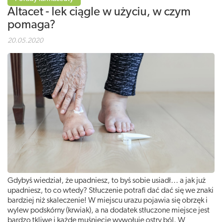
Altacet - lek ciągle w użyciu, w czym
pomaga?
20.05.2020
Gdybyś wiedział, że upadniesz, to byś sobie usiadł... a jak już
upadniesz, to co wtedy? Stłuczenie potrafi dać dać się we znaki
bardziej niż skaleczenie! W miejscu urazu pojawia się obrzęk i
wylew podskórny (krwiak), a na dodatek stłuczone miejsce jest
bardzo tkliwe i każde muśnięcie wywołuje ostry ból. W