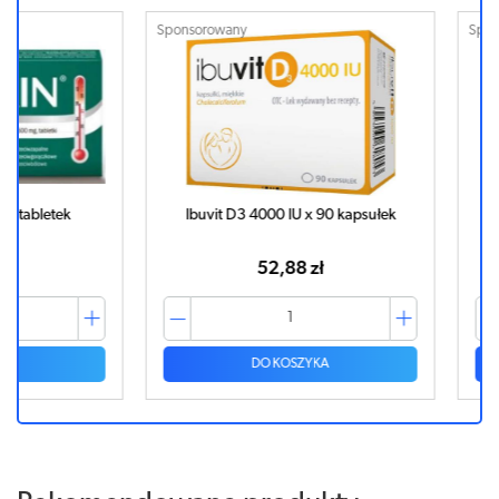
Sponsorowany
Sponsorowa
tek
Ibuvit D3 4000 IU x 90 kapsułek
Ibuvit D
52,88 zł
DO KOSZYKA