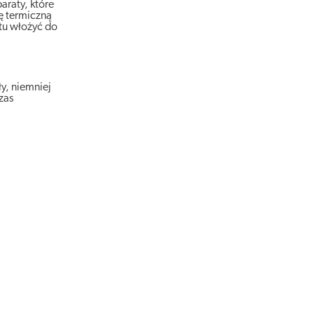
araty, które
ę termiczną
tu włożyć do
y, niemniej
zas