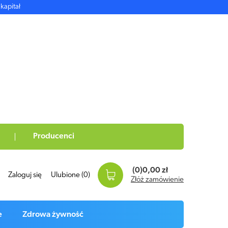
kapitał
Producenci
(0)
0,00 zł
Zaloguj się
Ulubione
(0)
Złóż zamówienie
e
Zdrowa żywność