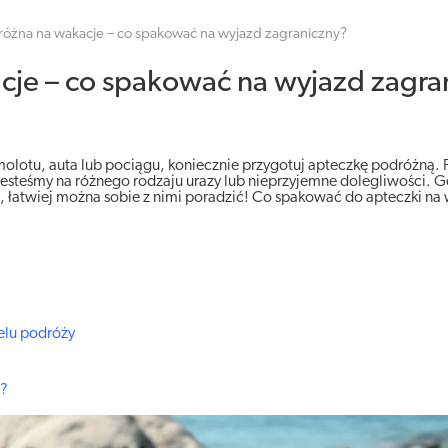
óżna na wakacje – co spakować na wyjazd zagraniczny?
je – co spakować na wyjazd zagra
olotu, auta lub pociągu, koniecznie przygotuj apteczkę podróżną.
jesteśmy na różnego rodzaju urazy lub nieprzyjemne dolegliwości. G
łatwiej można sobie z nimi poradzić! Co spakować do apteczki na
celu podróży
j?