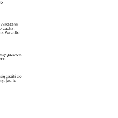
do
. Wskazane
 brzucha,
ące. Ponadto
esy gazowe,
orne.
się gaziki do
j. Jest to