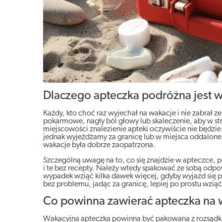
Dlaczego apteczka podróżna jest 
Każdy, kto choć raz wyjechał na wakacje i nie zabrał ze
pokarmowe, nagły ból głowy lub skaleczenie, aby w str
miejscowości znalezienie apteki oczywiście nie będzie 
jednak wyjeżdżamy za granicę lub w miejsca oddalone 
wakacje była dobrze zaopatrzona.
Szczególną uwagę na to, co się znajdzie w apteczce, po
i te bez recepty. Należy wtedy spakować ze sobą odpow
wypadek wziąć kilka dawek więcej, gdyby wyjazd się p
bez problemu, jadąc za granicę, lepiej po prostu wziąć
Co powinna zawierać apteczka na
Wakacyjna apteczka powinna być pakowana z rozsądki