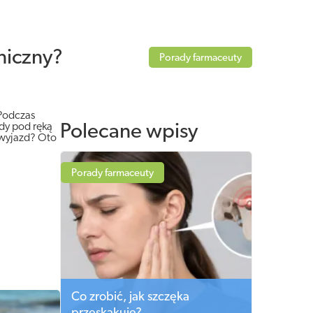
niczny?
Porady farmaceuty
 Podczas
dy pod ręką
Polecane wpisy
 wyjazd? Oto
Porady farmaceuty
Co zrobić, jak szczęka