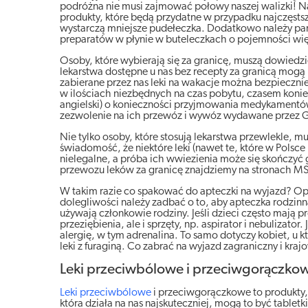
podróżna nie musi zajmować połowy naszej walizki! Najw
produkty, które będą przydatne w przypadku najczęst
wystarczą mniejsze pudełeczka. Dodatkowo należy pa
preparatów w płynie w buteleczkach o pojemności wię
Osoby, które wybierają się za granicę, muszą dowiedzi
lekarstwa dostępne u nas bez recepty za granicą mogą 
zabierane przez nas leki na wakacje można bezpiecz
w ilościach niezbędnych na czas pobytu, czasem konie
angielski) o konieczności przyjmowania medykamentów
zezwolenie na ich przewóz i wywóz wydawane przez G
Nie tylko osoby, które stosują lekarstwa przewlekle, 
świadomość, że niektóre leki (nawet te, które w Polsc
nielegalne, a próba ich wwiezienia może się skończy
przewozu leków za granicę znajdziemy na stronach M
W takim razie co spakować do apteczki na wyjazd? Op
dolegliwości należy zadbać o to, aby apteczka rodzinn
używają członkowie rodziny. Jeśli dzieci często mają 
przeziębienia, ale i sprzęty, np. aspirator i nebulizato
alergię, w tym adrenalina. To samo dotyczy kobiet, u 
leki z furaginą. Co zabrać na wyjazd zagraniczny i kra
Leki przeciwbólowe i przeciwgorączko
Leki przeciwbólowe
i przeciwgorączkowe to produkty, 
która działa na nas najskuteczniej, mogą to być tablet