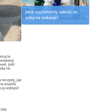
Jakie suplementy zabrać ze
sobą na wakacje?
atrucie
 większej
ki. Jeśli
zka na
 receptę, jak
na wszelki
a ją wykupić
czka