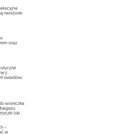
wakacyjna
są narażone
że
trem oraz
zotyczne
ne z
ień owadów.
 do woreczka
 bagażu.
tyczki lub
h –
ać w