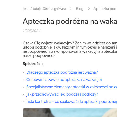
Jesteś tutaj:
Strona główna
Blog
Apteczka podr
Apteczka podróżna na wakac
17.07.2024
Czeka Cię wyjazd wakacyjny? Zanim wsiądziesz do sam
urlopu podobnie jak w każdym innym okresie narażeni 
jest odpowiednio skomponowana wakacyjna apteczka, 
nasze podpowiedzi!
Spis treści:
Dlaczego apteczka podróżna jest ważna?
Co powinna zawierać apteczka na wakacje?
Specjalistyczne elementy apteczki w zależności od 
Jak przechowywać leki podczas podróży?
Lista kontrolna – co spakować do apteczki podróżne