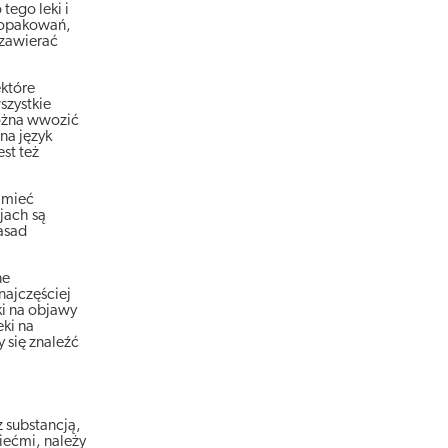
tego leki i
h opakowań,
 zawierać
ektóre
szystkie
można wwozić
na język
st też
a mieć
jach są
asad
ne
najczęściej
ki na objawy
eki na
 się znaleźć
 substancją,
ziećmi, należy