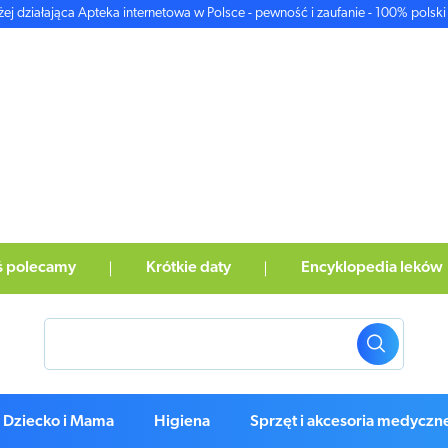
żej działająca Apteka internetowa w Polsce - pewność i zaufanie - 100% polski 
ś polecamy
Krótkie daty
Encyklopedia leków
Dziecko i Mama
Higiena
Sprzęt i akcesoria medyczn