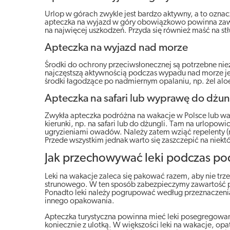
Urlop w górach zwykle jest bardzo aktywny, a to ozn
apteczka na wyjazd w góry obowiązkowo powinna zawier
na najwięcej uszkodzeń. Przyda się również maść na stł
Apteczka na wyjazd nad morze
Środki do ochrony przeciwsłonecznej są potrzebne niez
najczęstszą aktywnością podczas wypadu nad morze jes
środki łagodzące po nadmiernym opalaniu, np. żel alo
Apteczka na safari lub wyprawę do dżun
Zwykła apteczka podróżna na wakacje w Polsce lub wak
kierunki, np. na safari lub do dżungli. Tam na urlopo
ugryzieniami owadów. Należy zatem wziąć repelenty (
Przede wszystkim jednak warto się zaszczepić na niekt
Jak przechowywać leki podczas p
Leki na wakacje zaleca się pakować razem, aby nie trz
strunowego. W ten sposób zabezpieczymy zawartość pr
Ponadto leki należy pogrupować według przeznaczenia
innego opakowania.
Apteczka turystyczna powinna mieć leki posegregowa
koniecznie z ulotką. W większości leki na wakacje, o