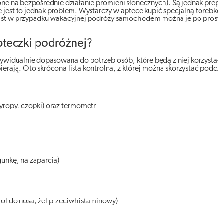
ne na bezpośrednie działanie promieni słonecznych). Są jednak prep
jest to jednak problem. Wystarczy w aptece kupić specjalną torebk
miast w przypadku wakacyjnej podróży samochodem można je po pros
apteczki podróżnej?
idualnie dopasowana do potrzeb osób, które będą z niej korzystał
ierają. Oto skrócona lista kontrolna, z której można skorzystać podc
yropy, czopki) oraz termometr
gunkę, na zaparcia)
rozol do nosa, żel przeciwhistaminowy)