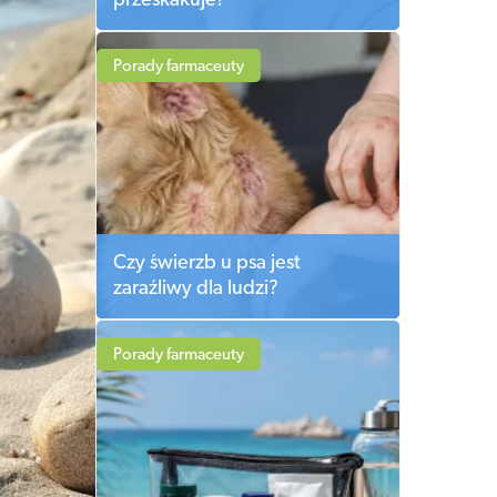
przeskakuje?
Porady farmaceuty
Czy świerzb u psa jest
zaraźliwy dla ludzi?
Porady farmaceuty