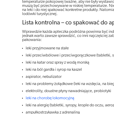
temperaturze pokojowej (ważne, aby nie były wystawio
muszą być przechowywane w niskiej temperaturze. Nie 
na leki i do niej spakować konkretne produkty. Nato
lodówki turystycznej.
Lista kontrolna – co spakować do 
Wprawdzie każda apteczka podróżna powinna być indyw
jednak warto zawsze sprawdzić, co inni najczęściej zab
pakowania:
leki przyjmowane na stałe
leki przeciwbólowe i przeciwgorączkowe (tabletki, s
leki na katar oraz spray z wodą morską
leki na ból gardła i syrop na kaszel
aspirator, nebulizator
leki na problemy żołądkowe (leki na wzdęcia, na bie
elektrolity, doustne płyny nawadniające, probiotyki
leki na chorobę lokomocyjną
leki na alergię (tabletki, syropy, krople do oczu, ae
ampułkostrzykawka z adrenaliną