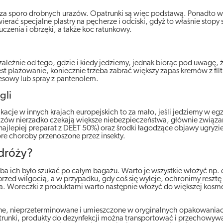
acza sporo drobnych urazów. Opatrunki są więc podstawą. Ponadto 
ać specjalne plastry na pęcherze i odciski, gdyż to właśnie stopy 
uczenia i obrzęki, a także koc ratunkowy.
ależnie od tego, gdzie i kiedy jedziemy, jednak biorąc pod uwagę, 
t plażowanie, koniecznie trzeba zabrać większy zapas kremów z fil
esowy lub spray z pantenolem.
gli
acje w innych krajach europejskich to za mało, jeśli jedziemy w eg
wiczów nierzadko czekają większe niebezpieczeństwa, głównie związa
najlepiej preparat z DEET 50%) oraz środki łagodzące objawy ugryz
óre choroby przenoszone przez insekty.
odróży?
eba ich było szukać po całym bagażu. Warto je wszystkie włożyć np.
zed wilgocią, a w przypadku, gdy coś się wyleje, ochronimy resztę
. Woreczki z produktami warto następnie włożyć do większej kosme
ne, nieprzeterminowane i umieszczone w oryginalnych opakowaniac
patrunki, produkty do dezynfekcji można transportować i przechowyw