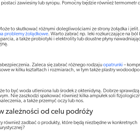
 postaci zawiesiny lub syropu. Pomocny będzie również termometr 
że to skutkować różnymi dolegliwościami ze strony żołądka i jelit
 na problemy żołądkowe
. Warto zabrać np. leki rozkurczające na ból
arcia, a także probiotyki i elektrolity lub doustne płyny nawadniaj
yjną.
bezpieczenia. Zaleca się zabrać różnego rodzaju
opatrunki
– kompr
kowe w kilku kształtach i rozmiarach, w tym także plastry wodoodp
że to być woda utleniona lub środek z oktenidyną. Dobrze sprawdzą 
ym. Nie zaszkodzi spakować również kilka ampułek soli fizjologiczne
kaleczenia, a także przemyć oczy lub nos.
 w zależności od celu podróży
 również zadbać o produkty, które będą niezbędne w konkretnych
urystycznej?