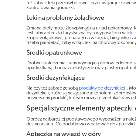
też zabrać leki przeciwbólowe i przeciwgorączkowe w
kontrolowania gorączki.
Leki na problemy żołądkowe
Zmiana diety może źle wpłynąć na układ pokarmowy. Mo
jest, aby apteczka turystyczna była wyposażona w
leki
krople żołądkowe, preparaty na wzdęcia, biegunkę i zap
trzeba pamiętać, żeby wziąć leki na chorobę lokomoc
Środki opatrunkowe
Drobne skaleczenia i rany wymagają odpowiedniego za
opaskę tkaną, bandaże elastyczne oraz plastry opatrun
Środki dezynfekujące
Należy też zabrać ze sobą
produkty do dezynfekcji
. Mo
dezynfekcji, które są nasączone alkoholem izopropylow
uniwersalny produkt, którym można przepłukać rany i s
Specjalistyczne elementy apteczki
Oprócz najbardziej podstawowego wyposażenia należy
destynacjach. Co dodatkowo wpakować do apteczki t
Apteczka na wyjazd w góry