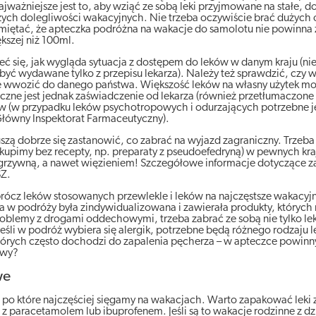
ażniejsze jest to, aby wziąć ze sobą leki przyjmowane na stałe, do 
szych dolegliwości wakacyjnych. Nie trzeba oczywiście brać dużyc
miętać, że apteczka podróżna na wakacje do samolotu nie powinna
kszej niż 100ml.
eć się, jak wygląda sytuacja z dostępem do leków w danym kraju (ni
być wydawane tylko z przepisu lekarza). Należy też sprawdzić, czy w
nie wwozić do danego państwa. Większość leków na własny użytek 
czne jest jednak zaświadczenie od lekarza (również przetłumaczone 
 (w przypadku leków psychotropowych i odurzających potrzebne je
łówny Inspektorat Farmaceutyczny).
muszą dobrze się zastanowić, co zabrać na wyjazd zagraniczny. Trzeb
e kupimy bez recepty, np. preparaty z pseudoefedryną) w pewnych kra
ć grzywną, a nawet więzieniem! Szczegółowe informacje dotyczące z
SZ.
rócz leków stosowanych przewlekle i leków na najczęstsze wakacyj
a w podróży była zindywidualizowana i zawierała produkty, których 
problemy z drogami oddechowymi, trzeba zabrać ze sobą nie tylko le
r. Jeśli w podróż wybiera się alergik, potrzebne będą różnego rodzaju l
których często dochodzi do zapalenia pęcherza – w apteczce powinny
jowy?
we
po które najczęściej sięgamy na wakacjach. Warto zapakować leki z
ki z paracetamolem lub ibuprofenem. Jeśli są to wakacje rodzinne z d