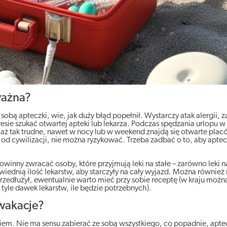
ważna?
 sobą apteczki, wie, jak duży błąd popełnił. Wystarczy atak alergii, z
esie szukać otwartej apteki lub lekarza. Podczas spędzania urlopu w
aż tak trudne, nawet w nocy lub w weekend znajdą się otwarte placów
od cywilizacji, nie można ryzykować. Trzeba zadbać o to, aby aptec
winny zwracać osoby, które przyjmują leki na stałe – zarówno leki na
iednią ilość lekarstw, aby starczyły na cały wyjazd. Można również 
rzedłużył, ewentualnie warto mieć przy sobie receptę (w kraju możn
 tyle dawek lekarstw, ile będzie potrzebnych).
 wakacje?
em. Nie ma sensu zabierać ze sobą wszystkiego, co popadnie, apte