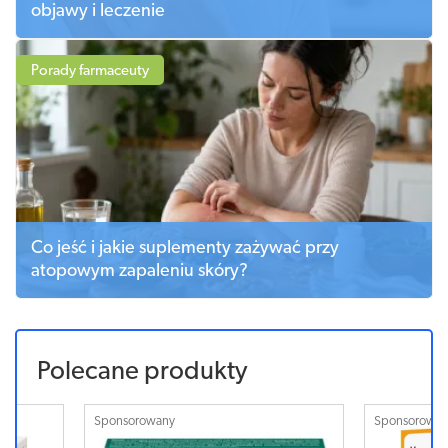
objawy i leczenie
Porady farmaceuty
Co jeść i jakie suplementy zażywać przy
atopowym zapaleniu skóry?
Polecane produkty
Sponsorowany
Sponsorowa