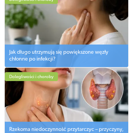
Jak długo utrzymują się powiększone węzły
chłonne po infekcji?
Dolegliwości i choroby
Rzekoma niedoczynność przytarczyc – przyczyny,