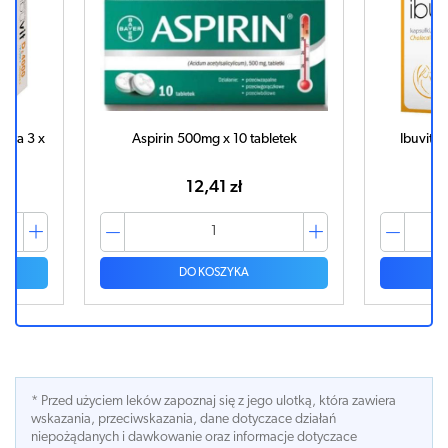
ega 3 x
Aspirin 500mg x 10 tabletek
Ibuvit 
12,41 zł
DO KOSZYKA
* Przed użyciem leków zapoznaj się z jego ulotką, która zawiera
wskazania, przeciwskazania, dane dotyczace działań
niepożądanych i dawkowanie oraz informacje dotyczace