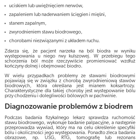
uciskiem lub uwięźnięciem nerwów,
zapaleniem lub naderwaniem ścięgien i mięśni,
stanem zapalnym,
zwyrodnieniem stawu biodrowego,
chorobami niezwiązanymi z układem ruchu.
Zdarza się, że pacjent narzeka na ból biodra w wyniku
występowania u niego rwy kulszowej. W przebiegu tego
schorzenia ból może rzeczywiście promieniować wzdłuż
kończyny dolnej i obejmować biodro.
W wielu przypadkach problemy ze stawami biodrowymi
pojawiają się w związku z chorobą zwyrodnieniową stawów
biodrowych, która określana jest mianem koksartrozy.
Charakterystyczne dla takiej choroby jest występowanie bólu
przy chodzeniu i dolegliwości bólowych w pachwinie.
Diagnozowanie problemów z biodrem
Podczas badania fizykalnego lekarz sprawdza ruchomość
stawu biodrowego, wykonuje badanie palpacyjne, a następnie
przeprowadza wywiad, który ma na celu określenie specyfiki
bólu i okoliczności jego występowania. Ponadto zleca badania
obrazowe, np. USG, RTG, tomografię lub rezonans