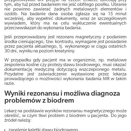
tym, aby tuż przed badaniem nie jeść obfitego posiłku. Ubranie
nie powinno zawierać żadnych metalowych elementów i
ozdób. Na badanie dana osoba zgłasza się na 15 minut
wcześniej, aby wypełnić dokumenty, wraz ze szczegółowym
wywiadem, który ma na celu wykluczenie ewentualnych
przeciwwskazań do wykonania badania.
Jeśli przeprowadzany jest rezonans magnetyczny z podaniem
środka cieniującego, tzw. kontrastu, wymagane jest posiadanie
przez pacjenta aktualnego, tj. wykonanego w ciągu ostatnich
30 dni, wyniku na poziom kreatyniny.
W przypadku gdy pacjent ma w organizmie, np. metalowe
zespolenia kostne czy protezy stawu biodrowego, musi okazać
dokumentację medyczną dotyczącą wszczepionego metalu.
Przydatne jest zaświadczenie wystawione przez lekarza
prowadzącego o możliwości wykonania badania MR w takim
razie.
Wyniki rezonansu i możliwa diagnoza
problemów z biodrem
Lekarz na podstawie wyników rezonansu magnetycznego może
określić, w czym tkwi problem z biodrem u pacjenta. Do jego
źródeł należą:
zapalenie kaletki stawu biodrowego,