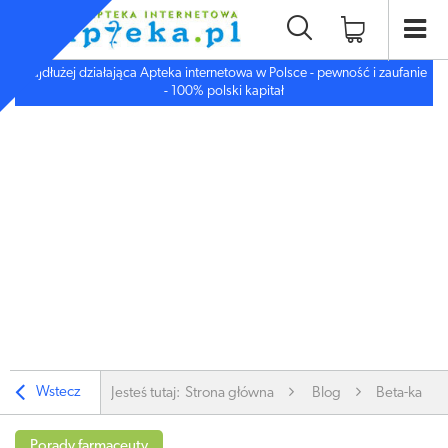
Najdłużej działająca Apteka internetowa w Polsce - pewność i zaufanie
- 100% polski kapitał
Wstecz
Jesteś tutaj:
Strona główna
Blog
Beta-karot
Porady farmaceuty