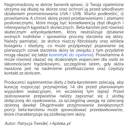
Nagromadzony w skórze barwnik sprawi, iż Twoja opalenizna
utrzyma się dłużej na skórze oraz ochroni ją przed szkodliwym
działaniem promieniowania UVA i UVB. Warto podkreślić, iż
prowitamina A chroni skórę przed przebarwieniami i plamami
posłonecznymi, które mogą być konsekwencją zbyt długich i
intensywnych kąpielach słonecznych. Beta-karoten jest również
skutecznym antyoksydantem, który neutralizuje działanie
wolnych rodników i spowalnia procesy starzenia się skóry.
Należy pamiętać, że słońce niszczy fibroblasty oraz włókna
kolagenu i elastyny, co może przyśpieszyć pojawianie się
pierwszych oznak starzenia skóry (w związku z tym przydatne
mogą okazać się także
kosmetyki do opalania
). Prowitamina A
może również okazać się doskonałym wsparciem dla osób ze
skłonnościami trądzikowymi, szczególnie latem, gdy skóra
narażona jest na nadmierne przetłuszczanie oraz częstszy
kontakt ze słońcem.
Producenci suplementów diety z beta-karotenem zalecają, aby
kurację rozpocząć przynajmniej 14 dni przed planowanym
wyjazdem wakacyjnym, im wcześniej tym lepiej! Przed
zastosowanie preparatów należy zapoznać się z ulotką
dołączoną do opakowania, za szczególną uwagą na zalecaną
dzienną dawkę! Długotrwałe przyjmowanie zwiększonych
porcji beta-karotenu może spowodować przedawkowanie,
które charakteryzuje się zżółknięciem skóry.
Autor: Patrycja Trendel, i-Apteka.pl