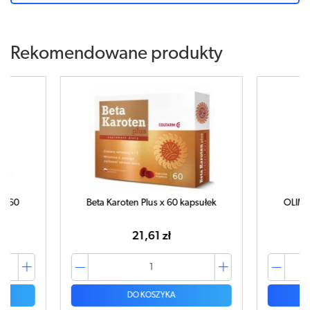
Rekomendowane produkty
x 60
Beta Karoten Plus x 60 kapsułek
OLIMP 
21,61 zł
DO KOSZYKA