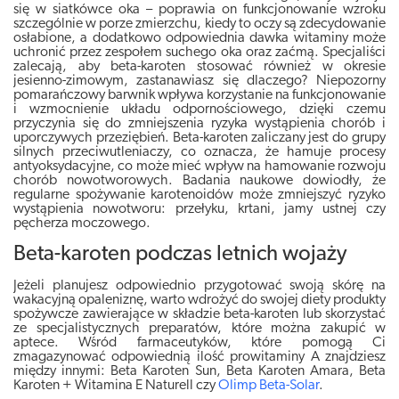
się w siatkówce oka – poprawia on funkcjonowanie wzroku
szczególnie w porze zmierzchu, kiedy to oczy są zdecydowanie
osłabione, a dodatkowo odpowiednia dawka witaminy może
uchronić przez zespołem suchego oka oraz zaćmą. Specjaliści
zalecają, aby beta-karoten stosować również w okresie
jesienno-zimowym, zastanawiasz się dlaczego? Niepozorny
pomarańczowy barwnik wpływa korzystanie na funkcjonowanie
i wzmocnienie układu odpornościowego, dzięki czemu
przyczynia się do zmniejszenia ryzyka wystąpienia chorób i
uporczywych przeziębień. Beta-karoten zaliczany jest do grupy
silnych przeciwutleniaczy, co oznacza, że hamuje procesy
antyoksydacyjne, co może mieć wpływ na hamowanie rozwoju
chorób nowotworowych. Badania naukowe dowiodły, że
regularne spożywanie karotenoidów może zmniejszyć ryzyko
wystąpienia nowotworu: przełyku, krtani, jamy ustnej czy
pęcherza moczowego.
Beta-karoten podczas letnich wojaży
Jeżeli planujesz odpowiednio przygotować swoją skórę na
wakacyjną opaleniznę, warto wdrożyć do swojej diety produkty
spożywcze zawierające w składzie beta-karoten lub skorzystać
ze specjalistycznych preparatów, które można zakupić w
aptece. Wśród farmaceutyków, które pomogą Ci
zmagazynować odpowiednią ilość prowitaminy A znajdziesz
między innymi: Beta Karoten Sun, Beta Karoten Amara, Beta
Karoten + Witamina E Naturell czy
Olimp Beta-Solar
.