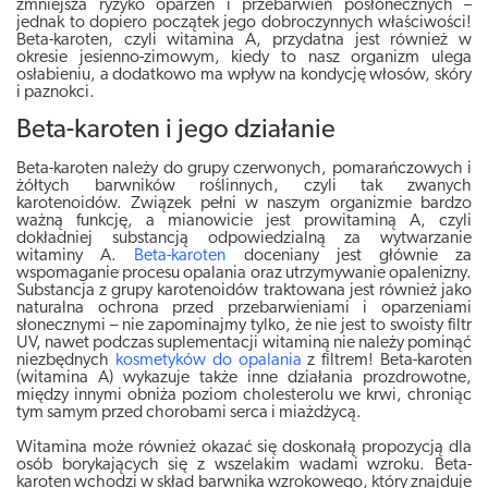
zmniejsza ryzyko oparzeń i przebarwień posłonecznych –
jednak to dopiero początek jego dobroczynnych właściwości!
Beta-karoten, czyli witamina A, przydatna jest również w
okresie jesienno-zimowym, kiedy to nasz organizm ulega
osłabieniu, a dodatkowo ma wpływ na kondycję włosów, skóry
i paznokci.
Beta-karoten i jego działanie
Beta-karoten należy do grupy czerwonych, pomarańczowych i
żółtych barwników roślinnych, czyli tak zwanych
karotenoidów. Związek pełni w naszym organizmie bardzo
ważną funkcję, a mianowicie jest prowitaminą A, czyli
dokładniej substancją odpowiedzialną za wytwarzanie
witaminy A.
Beta-karoten
doceniany jest głównie za
wspomaganie procesu opalania oraz utrzymywanie opalenizny.
Substancja z grupy karotenoidów traktowana jest również jako
naturalna ochrona przed przebarwieniami i oparzeniami
słonecznymi – nie zapominajmy tylko, że nie jest to swoisty filtr
UV, nawet podczas suplementacji witaminą nie należy pominąć
niezbędnych
kosmetyków do opalania
z filtrem! Beta-karoten
(witamina A) wykazuje także inne działania prozdrowotne,
między innymi obniża poziom cholesterolu we krwi, chroniąc
tym samym przed chorobami serca i miażdżycą.
Witamina może również okazać się doskonałą propozycją dla
osób borykających się z wszelakim wadami wzroku. Beta-
karoten wchodzi w skład barwnika wzrokowego, który znajduje