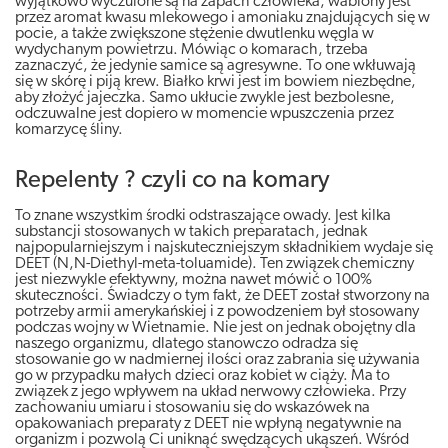
wyjątkowo wyczulone są na zapach człowieka, wabiony jest
przez aromat kwasu mlekowego i amoniaku znajdujących się w
pocie, a także zwiększone stężenie dwutlenku węgla w
wydychanym powietrzu. Mówiąc o komarach, trzeba
zaznaczyć, że jedynie samice są agresywne. To one wkłuwają
się w skórę i piją krew. Białko krwi jest im bowiem niezbędne,
aby złożyć jajeczka. Samo ukłucie zwykle jest bezbolesne,
odczuwalne jest dopiero w momencie wpuszczenia przez
komarzycę śliny.
Repelenty ? czyli co na komary
To znane wszystkim środki odstraszające owady. Jest kilka
substancji stosowanych w takich preparatach, jednak
najpopularniejszym i najskuteczniejszym składnikiem wydaje się
DEET (N,N-Diethyl-meta-toluamide). Ten związek chemiczny
jest niezwykle efektywny, można nawet mówić o 100%
skuteczności. Świadczy o tym fakt, że DEET został stworzony na
potrzeby armii amerykańskiej i z powodzeniem był stosowany
podczas wojny w Wietnamie. Nie jest on jednak obojętny dla
naszego organizmu, dlatego stanowczo odradza się
stosowanie go w nadmiernej ilości oraz zabrania się używania
go w przypadku małych dzieci oraz kobiet w ciąży. Ma to
związek z jego wpływem na układ nerwowy człowieka. Przy
zachowaniu umiaru i stosowaniu się do wskazówek na
opakowaniach preparaty z DEET nie wpłyną negatywnie na
organizm i pozwolą Ci uniknąć swędzących ukąszeń. Wśród