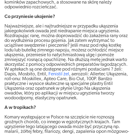
kominków zapachowych, a stosowane na skórę należy
odpowiednio rozcieńczać.
Co przyniesie ukojenie?
Najważniejsze, ale i najtrudniejsze w przypadku ukąszenia
jakiegokolwiek owada jest niedrapanie miejsca ugryzienia.
Rozdrapując ranę, można doprowadzić do zakażenia rany oraz
do wydłużenia procesu gojenia. Jak zatem wytrzymać to
uciążliwe swędzenie i pieczenie? Jeśli masz pod ręką kostkę
lodu lub butelkę zimnego napoju, możesz ochłodzić miejsce
ukąszenia, przeniesie to natychmiastową ulgę i pomoże
zmniejszyć rosnącą opuchliznę. Na dłuższą metę jednak warto
skorzystać z pomocy odpowiednich preparatów łagodzących.
W aptekach są one dostępne pod różnymi postaciami ? żeli:
Dapis, Mosbito, Entil,
Fenistil żel
, aerozoli: Allertec Ukąszenia,
roll-onu: Moskillex, Apteo Care, Bio Out, 100P. Bardzo
praktyczne i wysoce skuteczne są specjalne plastry Entil
Ukąszenia oraz opatrunek w płynie Urgo Na ukąszenia
owadów, który po aplikacji w miejscu ugryzienia tworzy
wodoodporny, elastyczny opatrunek.
A w tropikach?
Komary występujące w Polsce na szczęście nie roznoszą
groźnych chorób, co innego w egzotycznych krajach. Tam
ugryzienie tego latającego owada może być przyczyną np.
malarii, żółtej febry, filariozy, dengi, zapalenia opon mózgowo-