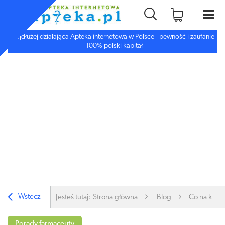
Najdłużej działająca Apteka internetowa w Polsce - pewność i zaufanie
- 100% polski kapitał
Wstecz
Jesteś tutaj:
Strona główna
Blog
Co na komar
Porady farmaceuty