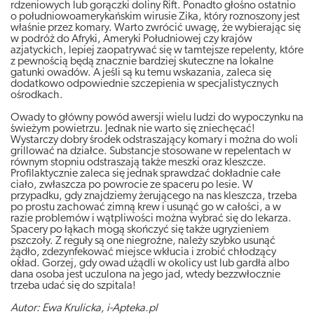
rdzeniowych lub gorączki doliny Rift. Ponadto głośno ostatnio
o południowoamerykańskim wirusie Zika, który roznoszony jest
właśnie przez komary. Warto zwrócić uwagę, że wybierając się
w podróż do Afryki, Ameryki Południowej czy krajów
azjatyckich, lepiej zaopatrywać się w tamtejsze repelenty, które
z pewnością będą znacznie bardziej skuteczne na lokalne
gatunki owadów. A jeśli są ku temu wskazania, zaleca się
dodatkowo odpowiednie szczepienia w specjalistycznych
ośrodkach.
Owady to główny powód awersji wielu ludzi do wypoczynku na
świeżym powietrzu. Jednak nie warto się zniechęcać!
Wystarczy dobry środek odstraszający komary i można do woli
grillować na działce. Substancje stosowane w repelentach w
równym stopniu odstraszają także meszki oraz kleszcze.
Profilaktycznie zaleca się jednak sprawdzać dokładnie całe
ciało, zwłaszcza po powrocie ze spaceru po lesie. W
przypadku, gdy znajdziemy żerującego na nas kleszcza, trzeba
po prostu zachować zimną krew i usunąć go w całości, a w
razie problemów i wątpliwości można wybrać się do lekarza.
Spacery po łąkach mogą skończyć się także ugryzieniem
pszczoły. Z reguły są one niegroźne, należy szybko usunąć
żądło, zdezynfekować miejsce wkłucia i zrobić chłodzący
okład. Gorzej, gdy owad użądli w okolicy ust lub gardła albo
dana osoba jest uczulona na jego jad, wtedy bezzwłocznie
trzeba udać się do szpitala!
Autor: Ewa Krulicka, i-Apteka.pl