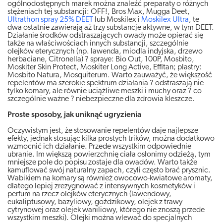
ogólnodostępnych marek można znaleźć preparaty o różnych
stężeniach tej substancji: OFF!, Bros Max, Mugga Deet,
Ultrathon spray 25% DEET
lub Moskilex i
Moskilex Ultra
, te
dwa ostatnie zawierają aż trzy substancje aktywne, w tym DEET.
Działanie środków odstraszających owady może opierać się
także na właściwościach innych substancji, szczególnie
olejków eterycznych (np. lawenda, miodla indyjska, drzewo
herbaciane, Citronella) ? spraye: Bio Out, 100P, Mosbito,
Moskiter Skin Protect, Moskiter Long Active, Effitan; plastry:
Mosbito Natura, Mosquiterum. Warto zauważyć, że większość
repelentów ma szerokie spektrum działania ? odstraszają nie
tylko komary, ale równie uciążliwe meszki i muchy oraz ? co
szczególnie ważne ? niebezpieczne dla zdrowia kleszcze.
Proste sposoby, jak uniknąć ugryzienia
Oczywistym jest, że stosowanie repelentów daje najlepsze
efekty, jednak stosując kilka prostych trików, można dodatkowo
wzmocnić ich działanie. Przede wszystkim odpowiednie
ubranie. Im większą powierzchnię ciała osłonimy odzieżą, tym
mniejsze pole do popisu zostaje dla owadów. Warto także
kamuflować swój naturalny zapach, czyli często brać prysznic.
Wabikiem na komary są również owocowo-kwiatowe aromaty,
dlatego lepiej zrezygnować z intensywnych kosmetyków i
perfum na rzecz olejków eterycznych (lawendowy,
eukaliptusowy, bazyliowy, goździkowy, olejek z trawy
cytrynowej oraz olejek waniliowy, którego nie znoszą przede
wszystkim meszki). Olejki można wlewać do specjalnych