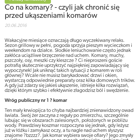
Co na komary? - czyli jak chronić się
przed ukąszeniami komarów
20.06.2016
Wakacyjne miesiące oznaczają długo wyczekiwany relaks.
Sezon grillowy w pełni, pogoda sprzyja pieszym wycieczkom i
weekendom na działce. Słodkie leniuchowanie często jednak
zakłóca uciążliwe brzęczenie nad uchem. Komary, muchy,
pszczoły, osy, meszki czy kleszcze ? Ci nieproszeni goście
potrafią skutecznie uprzykrzyć najpiękniej zapowiadający się
wypoczynek! Jak uniknąć takich sytuacji z komarem w roli
głównej? Wcale nie musisz barykadować drzwi i okien,
wystarczą odpowiednie preparaty oraz kilka domowych trików.
A gdy już zdarzy się jakieś ukąszenie, istnieje kilka rozwiązań,
dzięki którym szybko i efektywnie złagodzisz ból i swędzenie.
Wróg publiczny nr 1 ? komar
Ten mały krwiopijca to chyba najbardziej znienawidzony owad
świata. Swój żer zaczyna z reguły po zmierzchu, szczególnie
lubując się w obszarach zalesionych, położonych w pobliżu
wody. Prawdziwy koszmar rozpoczyna się jednak, gdy leżysz
już w łóżku i zamykasz oczy, a tu nagle nad uchem słyszysz
znajome ?bzzzz?. Jak komar wybiera swoje ofiary? Jego zmysły