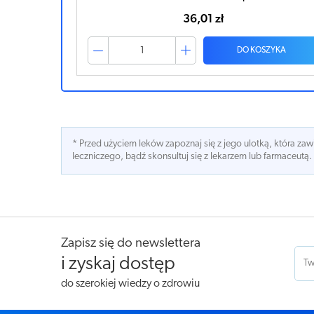
36,01 zł
ZYKA
DO KOSZYKA
* Przed użyciem leków zapoznaj się z jego ulotką, która z
leczniczego, bądź skonsultuj się z lekarzem lub farmaceutą.
Zapisz się do newslettera
i zyskaj dostęp
do szerokiej wiedzy o zdrowiu