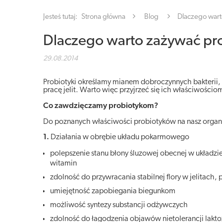
Jesteś tutaj:
Strona główna
Blog
Dlaczego wart
Dlaczego warto zażywać pro
29.08.2014
Probiotyki określamy mianem dobroczynnych bakterii,
pracę jelit. Warto więc przyjrzeć się ich właściwościo
Co zawdzięczamy probiotykom?
Do poznanych właściwości probiotyków na nasz orga
1.
Działania w obrębie układu pokarmowego
polepszenie stanu błony śluzowej obecnej w układz
witamin
zdolność do przywracania stabilnej flory w jelitach,
umiejętność zapobiegania biegunkom
możliwość syntezy substancji odżywczych
zdolność do łagodzenia objawów nietolerancji lakto