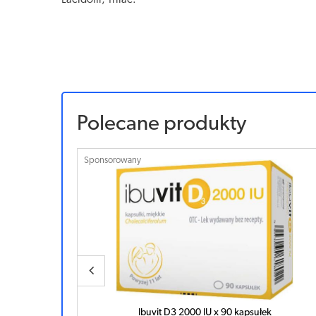
Lacidofil, Trilac.
Polecane produkty
Sponsorowany
k
Ibuvit D3 2000 IU x 90 kapsułek