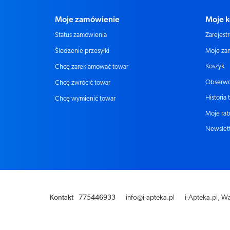
Moje zamówienie
Moje k
Status zamówienia
Zarejestr
Moje za
Śledzenie przesyłki
Koszyk
Chcę zareklamować towar
Obserw
Chcę zwrócić towar
Historia 
Chcę wymienić towar
Moje rab
Newslet
Kontakt
775446933
info@i-apteka.pl
i-Apteka.pl
,
Wa