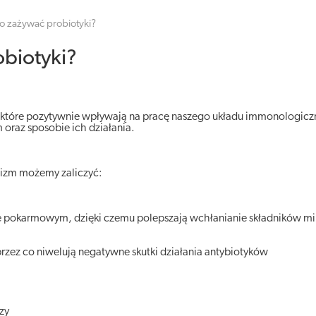
o zażywać probiotyki?
biotyki?
 które pozytywnie wpływają na pracę naszego układu immonologicz
m oraz sposobie ich działania.
nizm możemy zaliczyć:
ie pokarmowym, dzięki czemu polepszają wchłanianie składników mi
 przez co niwelują negatywne skutki działania antybiotyków
zy