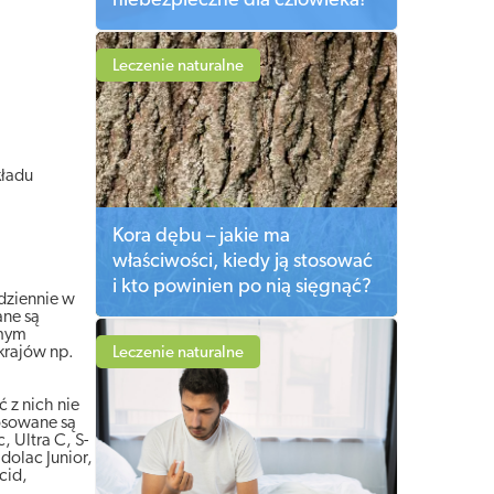
niebezpieczne dla człowieka!
Leczenie naturalne
kładu
Kora dębu – jakie ma
właściwości, kiedy ją stosować
i kto powinien po nią sięgnąć?
dziennie w
ne są
amym
 krajów np.
Leczenie naturalne
 z nich nie
osowane są
c, Ultra C, S-
dolac Junior,
cid,