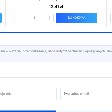
12,41 zł
DO KOSZYKA
awiera wskazania, przeciwskazania, dane dotyczace działań niepożądanych i 