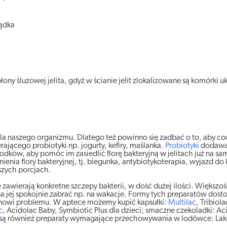
ądka
ny śluzowej jelita, gdyż w ścianie jelit zlokalizowane są komórki u
dla naszego organizmu. Dlatego też powinno się zadbać o to, aby co
jącego probiotyki np. jogurty, kefiry, maślanka.
Probiotyki
dodawa
ków, aby pomóc im zasiedlić florę bakteryjną w jelitach już na s
enia flory bakteryjnej, tj. biegunka, antybiotykoterapia, wyjazd do
szych porcjach.
zawierają konkretne szczepy bakterii, w dość dużej ilości. Większość
ej spokojnie zabrać np. na wakacje. Formy tych preparatów dost
anowi problemu. W aptece możemy kupić kapsułki:
Multilac
, Tribiola
c
, Acidolac Baby, Symbiotic Plus dla dzieci; smaczne czekoladki: Aci
pne są również preparaty wymagające przechowywania w lodówce: Lak