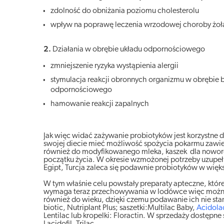
zdolność do obniżania poziomu cholesterolu
wpływ na poprawę leczenia wrzodowej choroby żoł
2.
Działania w obrębie układu odpornościowego
zmniejszenie ryzyka wystąpienia alergii
stymulacja reakcji obronnych organizmu w obrębie bło
odpornościowego
hamowanie reakcji zapalnych
Jak więc widać zażywanie probiotyków jest korzystne 
swojej diecie mieć możliwość spożycia pokarmu zawiera
również do modyfikowanego mleka, kaszek dla noworod
początku życia. W okresie wzmożonej potrzeby uzupełni
Egipt, Turcja zaleca się podawnie probiotyków w więk
W tym właśnie celu powstały preparaty apteczne, które 
wymaga teraz przechowywania w lodówce więc można j
również do wieku, dzięki czemu podawanie ich nie st
biotic, Nutriplant Plus; saszetki:Multilac Baby,
Acidola
Lentilac lub kropelki: Floractin. W sprzedaży dostę