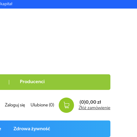
kapitał
Producenci
(0)
0,00 zł
Zaloguj się
Ulubione
(0)
Złóż zamówienie
e
Zdrowa żywność