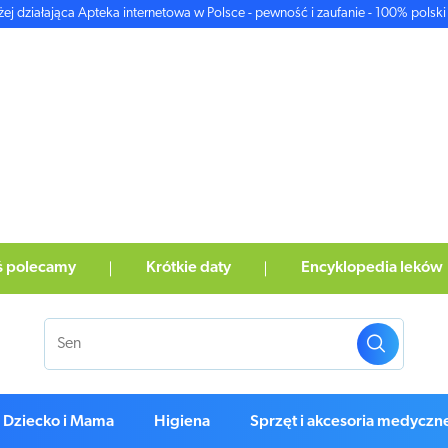
żej działająca Apteka internetowa w Polsce - pewność i zaufanie - 100% polski 
ś polecamy
Krótkie daty
Encyklopedia leków
Dziecko i Mama
Higiena
Sprzęt i akcesoria medyczn