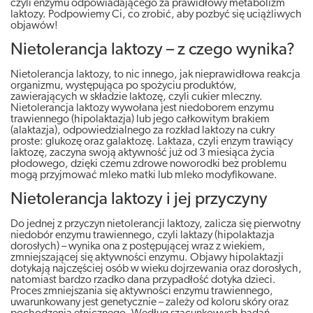
czyli enzymu odpowiadającego za prawidłowy metabolizm
laktozy. Podpowiemy Ci, co zrobić, aby pozbyć się uciążliwych
objawów!
Nietolerancja laktozy – z czego wynika?
Nietolerancja laktozy, to nic innego, jak nieprawidłowa reakcja
organizmu, występująca po spożyciu produktów,
zawierających w składzie laktozę, czyli cukier mleczny.
Nietolerancja laktozy wywołana jest niedoborem enzymu
trawiennego (hipolaktazja) lub jego całkowitym brakiem
(alaktazja), odpowiedzialnego za rozkład laktozy na cukry
proste: glukozę oraz galaktozę. Laktaza, czyli enzym trawiący
laktozę, zaczyna swoją aktywność już od 3 miesiąca życia
płodowego, dzięki czemu zdrowe noworodki bez problemu
mogą przyjmować mleko matki lub mleko modyfikowane.
Nietolerancja laktozy i jej przyczyny
Do jednej z przyczyn nietolerancji laktozy, zalicza się pierwotny
niedobór enzymu trawiennego, czyli laktazy (hipolaktazja
dorosłych) – wynika ona z postępującej wraz z wiekiem,
zmniejszającej się aktywności enzymu. Objawy hipolaktazji
dotykają najczęściej osób w wieku dojrzewania oraz dorosłych,
natomiast bardzo rzadko dana przypadłość dotyka dzieci.
Proces zmniejszania się aktywności enzymu trawiennego,
uwarunkowany jest genetycznie – zależy od koloru skóry oraz