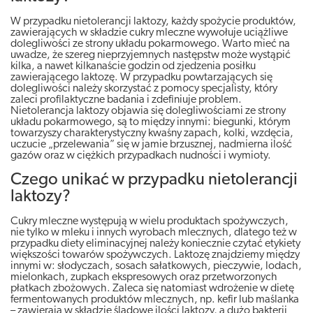
W przypadku nietolerancji laktozy, każdy spożycie produktów,
zawierających w składzie cukry mleczne wywołuje uciążliwe
dolegliwości ze strony układu pokarmowego. Warto mieć na
uwadze, że szereg nieprzyjemnych następstw może wystąpić
kilka, a nawet kilkanaście godzin od zjedzenia posiłku
zawierającego laktozę. W przypadku powtarzających się
dolegliwości należy skorzystać z pomocy specjalisty, który
zaleci profilaktyczne badania i zdefiniuje problem.
Nietolerancja laktozy objawia się dolegliwościami ze strony
układu pokarmowego, są to między innymi: biegunki, którym
towarzyszy charakterystyczny kwaśny zapach, kolki, wzdęcia,
uczucie „przelewania” się w jamie brzusznej, nadmierna ilość
gazów oraz w ciężkich przypadkach nudności i wymioty.
Czego unikać w przypadku nietolerancji
laktozy?
Cukry mleczne występują w wielu produktach spożywczych,
nie tylko w mleku i innych wyrobach mlecznych, dlatego też w
przypadku diety eliminacyjnej należy koniecznie czytać etykiety
większości towarów spożywczych. Laktozę znajdziemy między
innymi w: słodyczach, sosach sałatkowych, pieczywie, lodach,
mielonkach, zupkach ekspresowych oraz przetworzonych
płatkach zbożowych. Zaleca się natomiast wdrożenie w dietę
fermentowanych produktów mlecznych, np. kefir lub maślanka
– zawierają w składzie śladowe ilości laktozy, a dużo bakterii