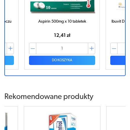
do oczu
Aspirin 500mg x 10 tabletek
Ibuvit D3
12,41 zł
DO KOSZYKA
Rekomendowane produkty