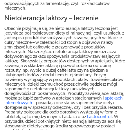
odpowiadających za fermentację, czyli rozkład cukrów
mlecznych.
Nietolerancja laktozy – leczenie
Obecnie przyjmuje się, że nietolerancja laktozy leczona jest
jedynie za pośrednictwem diety eliminacyjnej, czyli usunięciu z
jadłospisu produktów spożywczych zawierających w składzie
cukry mleczne – w zależności od stopnia objawów należy
zmniejszyć lub całkowicie zrezygnować z produktów
mlecznych. Na szczęście nietolerancja laktozy nie oznacza
dożywotniego zakazu spożywania produktów zawierających
laktozę. Skorzystaj z preparatów dostępnych w aptekach, które
zawierają w składzie laktazę i pozwól sobie na odrobinę
rozpusty, np. wypicie dużej caffe latte czy na zjedzenie
ulubionych lodów z dodatkiem bitej śmietany! Enzym
trawienny występujący w produktach, ułatwi trawienie cukrów
mlecznych, dzięki czemu choć przez chwilę będziesz mógł
zapomnieć o nietolerancji laktozy i uciążliwych
dolegliwościach pokarmowych. Produkty zawierające laktazę,
można zakupić zarówno w aptekach stacjonarnych i
aptekach
internetowych
– posiadają one status suplementów diety i
dostępne są w sprzedaży odręcznej, czyli bez przypisu lekarza.
Preparaty polecane dla osób dorosłych występują w formie
tabletek, są to między innymi: Lactaza oraz
Lactocontrol
. W
przypadku dzieci dotkniętych nietolerancją laktozy zaleca się
stosowanie dietetycznego środka spożywczego w postaci