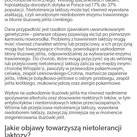
pochodzenia etnicznego. Według szacunkowych badań,
hipolaktazja dorosłych dotyka w Polsce od 17% do 37%
populacji. Nietolerancja laktozy może być również wywołana
alaktazją, czyli wrodzonym niedoborem enzymu trawiennego
w błonie śluzowej jelita cienkiego.
Dana przypadłość jest rzadkim zjawiskiem uwarunkowanym
genetycznie – pierwsze objawy pojawiają się tuż po pierwszym
karmieniu noworodka. Problemy z trawieniem laktozy mogą
mieć również charakter wtórny lub przejściowy, a ich przyczyną
mogą być towarzyszące choroby, powodujące uszkodzenie
błony śluzowej jelita, odpowiedzialnej za wytwarzanie enzymu
trawiennego. Do chorób, które mogą przyczynić się do wtórnej
lub przejściowej nietolerancji laktozy zalicza się między innymi:
chorobę Whipple’a, pasożyty w przewodzie pokarmowym,
celiakię, zespół Leśniowskiego-Crohna, martwicze zapalenie
jelita, infekcje żołądkowo-jelitowe o ostrym przebiegu, zespół
jelita krótkiego, mukowiscydozę oraz alergie pokarmowe.
Wpływ na uszkodzenie śluzówki jelita ma również nadmierne
spożywanie alkoholu oraz stosowanie niektórych leków, w tym
antybiotyków i niesteroidowych leków przeciwzapalnych.
Wtórna lub przejściowa nietolerancja laktozy, wywołana
niedoborem laktazy, zazwyczaj zmniejsza się w momencie
zregenerowania śluzówki jelit.
Jakie objawy towarzyszą nietolerancji
laktozy?