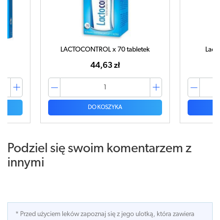
ek
LACTOCONTROL x 70 tabletek
Lacta
44,63 zł
DO KOSZYKA
Podziel się swoim komentarzem z
innymi
* Przed użyciem leków zapoznaj się z jego ulotką, która zawiera