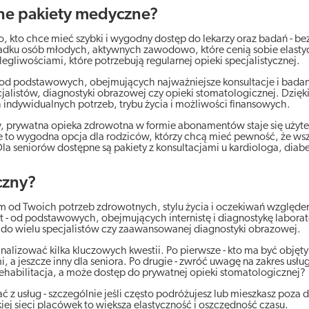
ne pakiety medyczne?
 kto chce mieć szybki i wygodny dostęp do lekarzy oraz badań - bez 
dku osób młodych, aktywnych zawodowo, które cenią sobie elastycz
egliwościami, które potrzebują regularnej opieki specjalistycznej.
 od podstawowych, obejmujących najważniejsze konsultacje i badan
alistów, diagnostyki obrazowej czy opieki stomatologicznej. Dzięk
ndywidualnych potrzeb, trybu życia i możliwości finansowych.
, prywatna opieka zdrowotna w formie abonamentów staje się użyt
to wygodna opcja dla rodziców, którzy chcą mieć pewność, że wsz
a seniorów dostępne są pakiety z konsultacjami u kardiologa, diab
czny?
m od Twoich potrzeb zdrowotnych, stylu życia i oczekiwań względe
rt - od podstawowych, obejmujących internistę i diagnostykę laborat
o wielu specjalistów czy zaawansowanej diagnostyki obrazowej.
nalizować kilka kluczowych kwestii. Po pierwsze - kto ma być objęty
mi, a jeszcze inny dla seniora. Po drugie - zwróć uwagę na zakres usłu
 rehabilitacja, a może dostęp do prywatnej opieki stomatologicznej?
 z usług - szczególnie jeśli często podróżujesz lub mieszkasz poza
j sieci placówek to większa elastyczność i oszczędność czasu.