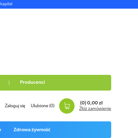
kapitał
Producenci
(0)
0,00 zł
Zaloguj się
Ulubione
(0)
Złóż zamówienie
e
Zdrowa żywność