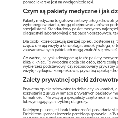
pomoc lekarska jest na wyciągnięcie ręki.
Czym są pakiety medyczne i jak dz
Pakiety medyczne to gotowe zestawy usług zdrowotny
wybranego wariantu, mogą obejmować zarówno podstawo
specjalistami. Standardowy pakiet medyczny najczęście
diagnostyki laboratoryjnej oraz badań obrazowych, ta
Dla osób, które oczekują szerszej opieki, dostępne s
często oferują wizyty u kardiologa, endokrynologa, or
zaawansowanych pakietach mogą znaleźć się również s
Co ważne, na rynku dostępne są także pakiety medyczne
kilka kliknięć. To wygodna opcja dla osób, które cenią
wybierzesz podstawowy, czy rozbudowany prywatny pa
wizytę - zyskujesz kompleksową, prywatną opiekę zdr
Zalety prywatnej opieki zdrowot
Prywatna opieka zdrowotna to dziś nie tylko komfort, a
korzystania z usług w ramach prywatnych pakietów med
formalności. Na wizytę u specjalisty często można umó
lub wymagających szybkiej diagnozy.
Kolejnym plusem jest brak konieczności posiadania ski
Dzięki temu proces leczenia przebiega sprawniej, a 