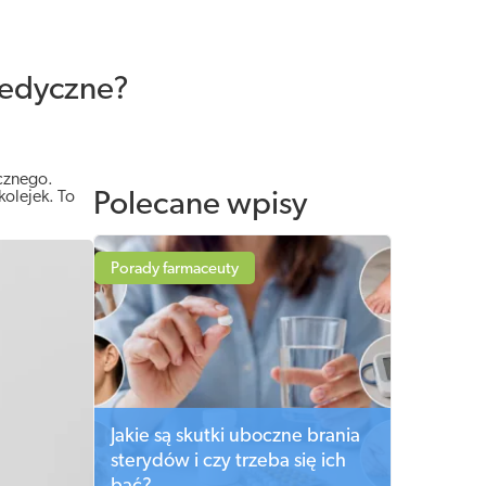
medyczne?
icznego.
kolejek. To
Polecane wpisy
Porady farmaceuty
Jakie są skutki uboczne brania
sterydów i czy trzeba się ich