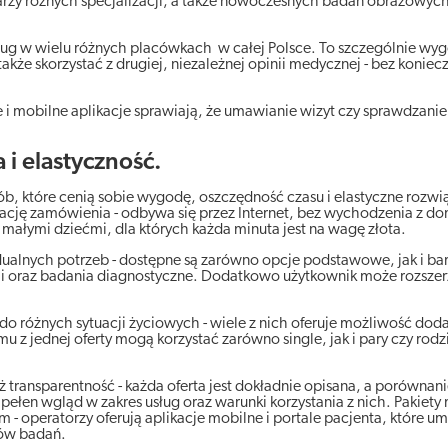
rzy różnych specjalizacji, a także nowoczesnych badań obrazowych
ług w wielu różnych placówkach w całej Polsce. To szczególnie wy
kże skorzystać z drugiej, niezależnej opinii medycznej - bez koniec
e i mobilne aplikacje sprawiają, że umawianie wizyt czy sprawdzani
i elastyczność.
b, które cenią sobie wygodę, oszczędność czasu i elastyczne rozwi
ację zamówienia - odbywa się przez Internet, bez wychodzenia z do
małymi dziećmi, dla których każda minuta jest na wagę złota.
alnych potrzeb - dostępne są zarówno opcje podstawowe, jak i bar
mi oraz badania diagnostyczne. Dodatkowo użytkownik może rozszer
różnych sytuacji życiowych - wiele z nich oferuje możliwość doda
u z jednej oferty mogą korzystać zarówno single, jak i pary czy rodz
też transparentność - każda oferta jest dokładnie opisana, a porówna
ełen wgląd w zakres usług oraz warunki korzystania z nich. Pakiet
 operatorzy oferują aplikacje mobilne i portale pacjenta, które um
ków badań.