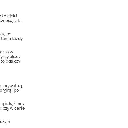
kolejek i
ność, jak i
ia, po
i temu każdy
eczna w
yscy bliscy
etologa czy
m prywatnej
oryjną, po
 opieką? Inny
g: czy w cenie
 dużym