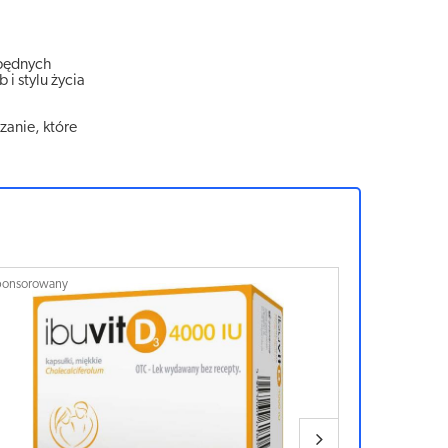
zbędnych
i stylu życia
zanie, które
ponsorowany
Sponsorowan