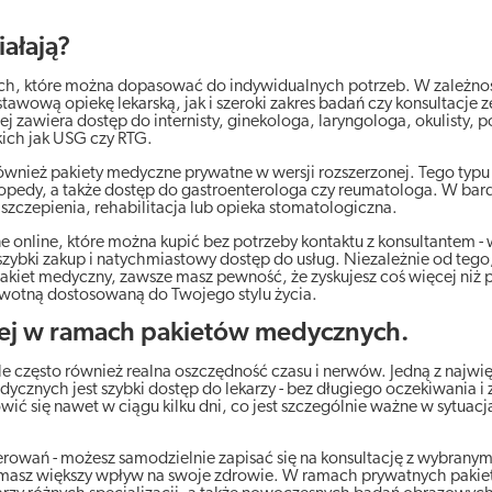
iałają?
ch, które można dopasować do indywidualnych potrzeb. W zależno
wą opiekę lekarską, jak i szeroki zakres badań czy konsultacje z
j zawiera dostęp do internisty, ginekologa, laryngologa, okulisty,
kich jak USG czy RTG.
ą również pakiety medyczne prywatne w wersji rozszerzonej. Tego ty
topedy, a także dostęp do gastroenterologa czy reumatologa. W bard
zczepienia, rehabilitacja lub opieka stomatologiczna.
 online, które można kupić bez potrzeby kontaktu z konsultantem - 
 szybki zakup i natychmiastowy dostęp do usług. Niezależnie od tego
kiet medyczny, zawsze masz pewność, że zyskujesz coś więcej niż 
owotną dostosowaną do Twojego stylu życia.
nej w ramach pakietów medycznych.
le często również realna oszczędność czasu i nerwów. Jedną z najwię
ycznych jest szybki dostęp do lekarzy - bez długiego oczekiwania i
wić się nawet w ciągu kilku dni, co jest szczególnie ważne w sytuac
erowań - możesz samodzielnie zapisać się na konsultację z wybranym 
Ty masz większy wpływ na swoje zdrowie. W ramach prywatnych paki