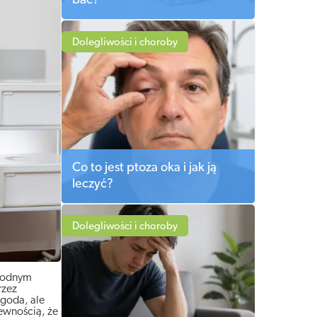
bać?
Dolegliwości i choroby
Co to jest ptoza oka i jak ją
leczyć?
Dolegliwości i choroby
ygodnym
rzez
ygoda, ale
pewnością, że