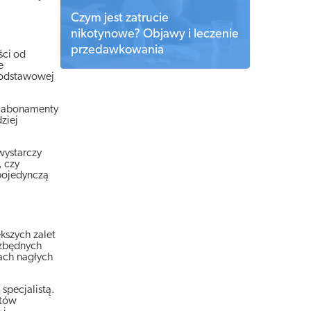
Czym jest zatrucie
nikotynowe? Objawy i leczenie
przedawkowania
ści od
e
 podstawowej
pu abonamenty
ziej
wystarczy
, czy
pojedynczą
kszych zalet
 zbędnych
jach nagłych
specjalistą.
etów