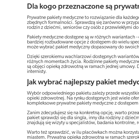
Dla kogo przeznaczone są prywat
Prywatne pakiety medyczne to rozwiązanie dla każdego,
zbędnych formalności. Sprawdzą się zarówno w przypa
rodzin z dziećmi, seniorów czy osób z przewlekłymi dol
Pakiety medyczne dostępne są w różnych wariantach -
bardziej rozbudowane opcje z dostępem do wielu specj
może wybrać pakiet medyczny dopasowany do swoich i
Dzięki szerokiemu wachlarzowi dostępnych wariantów
różnych momentach życia. Rodzinne pakiety medyczne 
są objęci opieką zdrowotną w ramach jednej umowy. Dl
internisty.
Jak wybrać najlepszy pakiet medy
Wybór odpowiedniego pakietu zależy przede wszystki
opieki zdrowotnej. Na rynku dostępnych jest wiele ofe
kompleksowe prywatne pakiety medyczne z dostępem d
Zanim zdecydujesz się na konkretną opcję, warto przea
pakiet sprawdzi się dla singla, inny dla rodziny z dzieć
znajdują się wizyty u specjalistów, badania kontrolne,
Warto też sprawdzić, w ilu placówkach można korzystać
miastem. Prywatna opieka zdrowotna w ramach szerokie