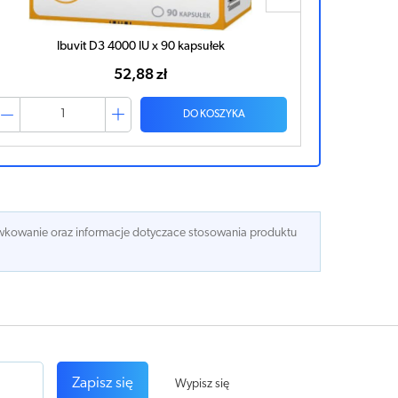
Ibuvit D3 4000 IU x 90 kapsułek
Ibuvit D
52,88 zł
DO KOSZYKA
dawkowanie oraz informacje dotyczace stosowania produktu
Zapisz się
Wypisz się