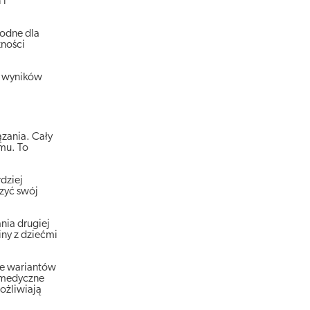
 i
godne dla
zności
e wyników
ązania. Cały
mu. To
dziej
zyć swój
nia drugiej
iny z dziećmi
nie wariantów
y medyczne
ożliwiają