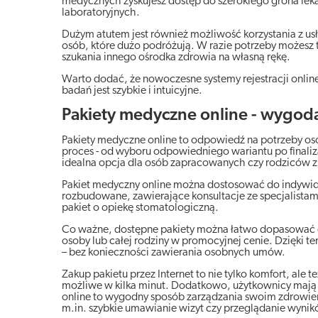
medycznych zyskujesz dostęp do szerokiego grona leka
laboratoryjnych.
Dużym atutem jest również możliwość korzystania z us
osób, które dużo podróżują. W razie potrzeby możesz ta
szukania innego ośrodka zdrowia na własną rękę.
Warto dodać, że nowoczesne systemy rejestracji onlin
badań jest szybkie i intuicyjne.
Pakiety medyczne online - wygoda 
Pakiety medyczne online to odpowiedź na potrzeby osó
proces - od wyboru odpowiedniego wariantu po finaliz
idealna opcja dla osób zapracowanych czy rodziców z 
Pakiet medyczny online można dostosować do indywidu
rozbudowane, zawierające konsultacje ze specjalista
pakiet o opiekę stomatologiczną.
Co ważne, dostępne pakiety można łatwo dopasować do 
osoby lub całej rodziny w promocyjnej cenie. Dzięki tem
– bez konieczności zawierania osobnych umów.
Zakup pakietu przez Internet to nie tylko komfort, ale 
możliwe w kilka minut. Dodatkowo, użytkownicy mają p
online to wygodny sposób zarządzania swoim zdrowiem -
m.in. szybkie umawianie wizyt czy przeglądanie wyni