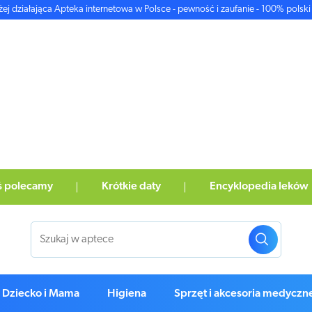
żej działająca Apteka internetowa w Polsce - pewność i zaufanie - 100% polski 
ś polecamy
Krótkie daty
Encyklopedia leków
Dziecko i Mama
Higiena
Sprzęt i akcesoria medyczn