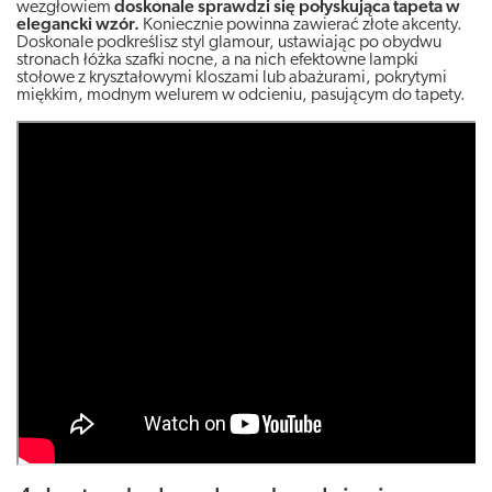
wezgłowiem
doskonale sprawdzi się połyskująca tapeta w
elegancki wzór.
Koniecznie powinna zawierać złote akcenty.
Doskonale podkreślisz styl glamour, ustawiając po obydwu
stronach łóżka szafki nocne, a na nich efektowne lampki
stołowe z kryształowymi kloszami lub abażurami, pokrytymi
miękkim, modnym welurem w odcieniu, pasującym do tapety.