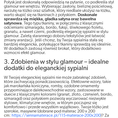
Połysk jest doskonałą odpowiedzią na pytanie, co podkreśla styl
glamour we wnętrzu. Wybierając zasłony, bieliznę pościelową,
narzutę na łóżko oraz szlafrok, który niedbale ułożysz na łóżku,
warto skupić się na tkaninach z połyskiem.
Doskonale
sprawdza się miękka, gładka satyna oraz bawełna
satynowa
. Tego typu tkaniny, w połączeniu z klasycznymi
odcieniami szmaragdu, bordo, fuksji, śliwkowego fioletu,
granatu, a nawet czerni, podkreślą elegancję sypialni w stylu
glamour. Zaletą starannego doboru tekstyliów jest łatwość
zmiany aranżacji. Jeśli chcesz, by Twoja sypialnia stała się
bardziej elegancka, połyskujące tkaniny sprawdzą się idealnie.
W dodatkach zastosuj również brokat, który dodatkowo
wzmocni efekt glamour.
3. Zdobienia w stylu glamour – idealne
dodatki do eleganckiej sypialni
W Twojej eleganckiej sypialni nie może zabraknąć zdobień,
które zachwycają ponadczasowością. Efektowne wzory, takie
jak marokańska koniczyna, romby, ozdobne ornamenty
przypominające dalekowschodnie wzory, zastosowane w
duecie z klasycznymi kolorami (granat, złoto, czerwień, bordo,
szmaragd) oraz połyskiem pozwolą wyczarować niezwykle
stylowe, klimatyczne wnętrze, w którym poczujesz się
komfortowo i przede wszystkim wyjątkowo. Twoje łóżko jest
szerokie, masywne (dobrane pod materac 200 x 200
cm:
https://sennamaterace.pl/115-materace-200x200
)? Za