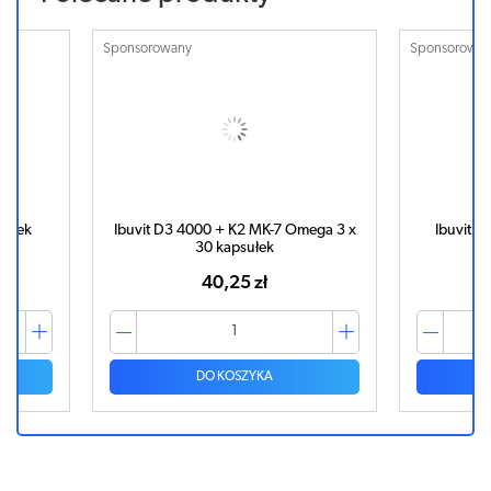
Sponsorowany
Sponsorowa
sułek
Ibuvit D3 4000 + K2 MK-7 Omega 3 x
Ibuvit D
30 kapsułek
40,25 zł
DO KOSZYKA