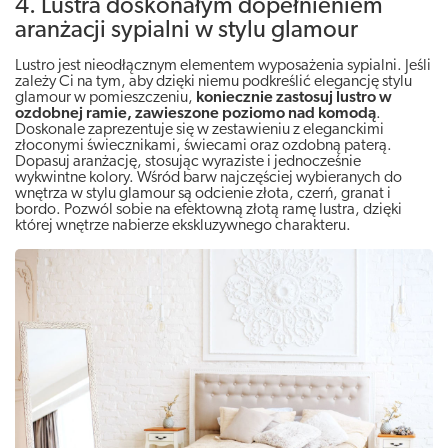
4. Lustra doskonałym dopełnieniem
aranżacji sypialni w stylu glamour
Lustro jest nieodłącznym elementem wyposażenia sypialni. Jeśli
zależy Ci na tym, aby dzięki niemu podkreślić elegancję stylu
glamour w pomieszczeniu,
koniecznie zastosuj lustro w
ozdobnej ramie, zawieszone poziomo nad komodą
.
Doskonale zaprezentuje się w zestawieniu z eleganckimi
złoconymi świecznikami, świecami oraz ozdobną paterą.
Dopasuj aranżację, stosując wyraziste i jednocześnie
wykwintne kolory. Wśród barw najczęściej wybieranych do
wnętrza w stylu glamour są odcienie złota, czerń, granat i
bordo. Pozwól sobie na efektowną złotą ramę lustra, dzięki
której wnętrze nabierze ekskluzywnego charakteru.