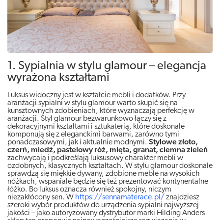
1. Sypialnia w stylu glamour – elegancja
wyrażona kształtami
Luksus widoczny jest w kształcie mebli i dodatków. Przy
aranżacji sypialni w stylu glamour warto skupić się na
kunsztownych zdobieniach, które wyznaczają perfekcję w
aranżacji. Styl glamour bezwarunkowo łączy się z
dekoracyjnymi kształtami i sztukaterią, które doskonale
komponują się z eleganckimi barwami, zarówno tymi
ponadczasowymi, jak i aktualnie modnymi.
Stylowe złoto,
czerń, miedź, pastelowy róż, mięta, granat, ciemna zieleń
zachwycają i podkreślają luksusowy charakter mebli w
ozdobnych, klasycznych kształtach. W stylu glamour doskonale
sprawdzą się miękkie dywany, zdobione meble na wysokich
nóżkach, wspaniale będzie się też prezentować kontynentalne
łóżko. Bo luksus oznacza również spokojny, niczym
niezakłócony sen. W
https://sennamaterace.pl/
znajdziesz
szeroki wybór produktów do urządzenia sypialni najwyższej
jakości – jako autoryzowany dystrybutor marki Hilding Anders