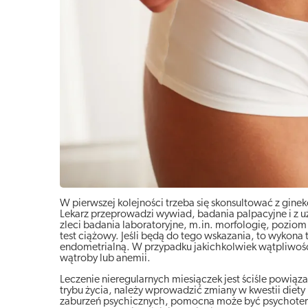
W pierwszej kolejności trzeba się skonsultować z gine
Lekarz przeprowadzi wywiad, badania palpacyjne i z
zleci badania laboratoryjne, m.in. morfologię, poziom
test ciążowy. Jeśli będą do tego wskazania, to wykon
endometrialną. W przypadku jakichkolwiek wątpliwości
wątroby lub anemii.
Leczenie nieregularnych miesiączek jest ściśle powiąza
trybu życia, należy wprowadzić zmiany w kwestii diety
zaburzeń psychicznych, pomocna może być psychotera