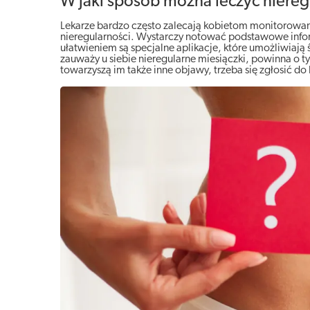
W jaki sposób można leczyć niereg
Lekarze bardzo często zalecają kobietom monitorowa
nieregularności. Wystarczy notować podstawowe inform
ułatwieniem są specjalne aplikacje, które umożliwiaj
zauważy u siebie nieregularne miesiączki, powinna o t
towarzyszą im także inne objawy, trzeba się zgłosić do