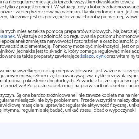
ki na nieregularne miesiączki (przede wszystkim dwuskładnikowe z
e tylko z progesteronem). W sytuacji, gdy u kobiety zdiagnozowano
iozie – zabieg łyżeczkowania nadmiaru tkanki endometrium. Jeśli n
rzeń, kluczowe jest rozpoczęcie leczenia choroby pierwotnej, wówc
egularnych miesiączek za pomocą preparatów ziołowych. Najbardziej
kalanek
. Wykazuje on zdolność do regulowania poziomu hormonów,
iepokalanek zmniejsza nerwowość i rozdrażnienie oraz bolesność pier
rowadzić suplementację. Pomocny może być mio-inozytol, jest on 
ników, jednakże jest to składnik, który pomaga regulować miesiączk
wane są także preparaty zawierające
żelazo
,
cynk
oraz witaminy ta
anie na wszelkiego rodzaju nieprawidłowości jest ważne w szczegó
eregularnym miesiączkom często towarzyszą tzw. cykle bezowulacyjne
utrudniają określenie dni płodnych. Powoduje to, że zajście w cią
st niemożliwe! Po prostu kobieta musi najpierw zadbać o siebie i un
zyczyn. Są one bardzo zróżnicowane i nie zawsze kobieta ma na nie
regularne miesiączki nie były problemem. Przede wszystkim należy db
widłową masę ciała, uprawiać regularnie aktywność fizyczną, unika
ntymną, regularnie się badać, unikać stresu, dbać o wypoczynek i