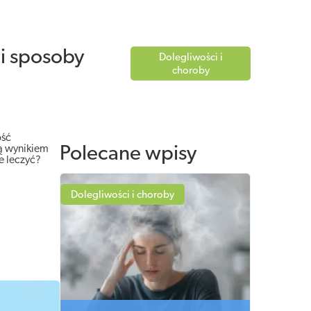
 i sposoby
Dolegliwości i
choroby
ość
są wynikiem
Polecane wpisy
e leczyć?
Dolegliwości i choroby