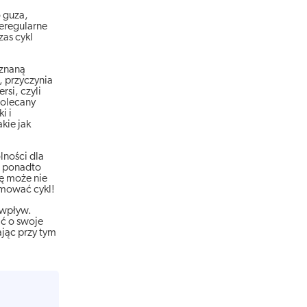
 guza,
ieregularne
zas cykl
 znaną
 przyczynia
si, czyli
polecany
i i
kie jak
lności dla
, ponadto
żę może nie
ormować cykl!
 wpływ.
ać o swoje
jąc przy tym