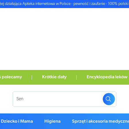
żej działająca Apteka internetowa w Polsce - pewność i zaufanie - 100% polski 
ś polecamy
Krótkie daty
Encyklopedia leków
Dziecko i Mama
Higiena
Sprzęt i akcesoria medyczn