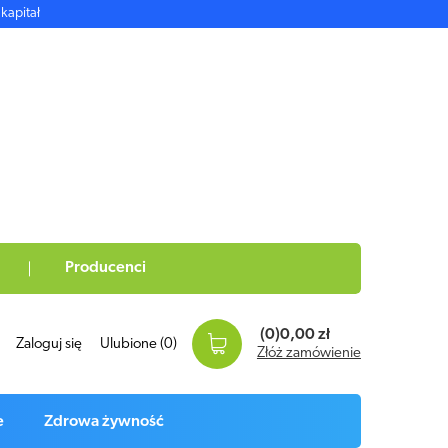
kapitał
Producenci
(0)
0,00 zł
Zaloguj się
Ulubione
(0)
Złóż zamówienie
e
Zdrowa żywność