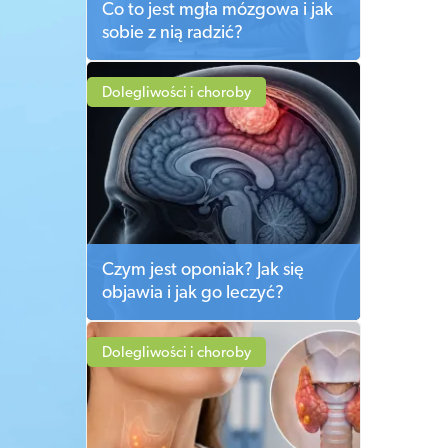
Co to jest mgła mózgowa i jak
sobie z nią radzić?
Dolegliwości i choroby
Czym jest oponiak? Jak się
objawia i jak go leczyć?
Dolegliwości i choroby