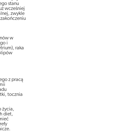
ego stanu
już wcześniej
lnej, zwykle
 zakończeniu
monów w
go i
trium), raka
olipów
nego z pracą
mii
ładu
tki, tocznia
 życia,
h diet,
 mieć
refy
nicze.