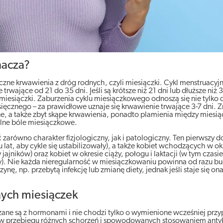
nacza?
zne krwawienia z dróg rodnych, czyli miesiączki. Cykl menstruacyj
trwające od 21 do 35 dni. Jeśli są krótsze niż 21 dni lub dłuższe niż 3
iesiączki. Zaburzenia cyklu miesiączkowego odnoszą się nie tylko 
ięcznego – za prawidłowe uznaje się krwawienie trwające 3-7 dni. 
ne, a także zbyt skąpe krwawienia, ponadto plamienia między miesi
ilne bóle miesiączkowe.
zarówno charakter fizjologiczny, jak i patologiczny. Ten pierwszy d
 lat, aby cykle się ustabilizowały), a także kobiet wchodzących w ok
jników) oraz kobiet w okresie ciąży, połogu i laktacji (w tym czas
). Nie każda nieregularność w miesiączkowaniu powinna od razu bu
nę, np. przebytą infekcję lub zmianę diety, jednak jeśli staje się o
ych miesiączek
ane są z hormonami i nie chodzi tylko o wymienione wcześniej przyp
 przebiegu różnych schorzeń i spowodowanych stosowaniem anty