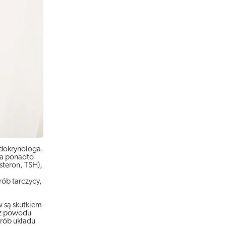
ndokrynologa.
 a ponadto
steron, TSH),
rób tarczycy,
w są skutkiem
o z powodu
rób układu