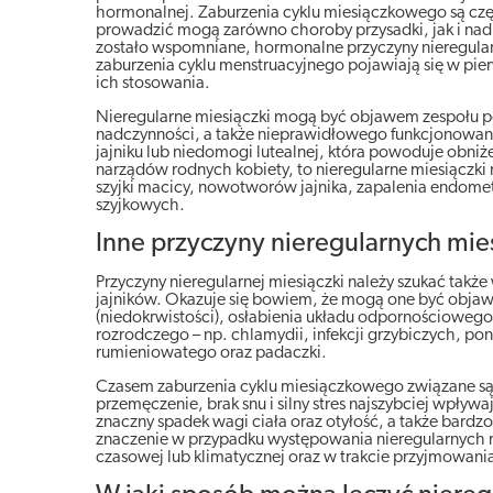
hormonalnej. Zaburzenia cyklu miesiączkowego są częst
prowadzić mogą zarówno choroby przysadki, jak i nadmie
zostało wspomniane, hormonalne przyczyny nieregular
zaburzenia cyklu menstruacyjnego pojawiają się w p
ich stosowania.
Nieregularne miesiączki mogą być objawem zespołu pol
nadczynności, a także nieprawidłowego funkcjonowani
jajniku lub niedomogi lutealnej, która powoduje obniż
narządów rodnych kobiety, to nieregularne miesiączki
szyjki macicy, nowotworów jajnika, zapalenia endome
szyjkowych.
Inne przyczyny nieregularnych mie
Przyczyny nieregularnej miesiączki należy szukać także
jajników. Okazuje się bowiem, że mogą one być objawem
(niedokrwistości), osłabienia układu odpornościowego i
rozrodczego – np. chlamydii, infekcji grzybiczych, pon
rumieniowatego oraz padaczki.
Czasem zaburzenia cyklu miesiączkowego związane są 
przemęczenie, brak snu i silny stres najszybciej wpływa
znaczny spadek wagi ciała oraz otyłość, a także bardz
znaczenie w przypadku występowania nieregularnych m
czasowej lub klimatycznej oraz w trakcie przyjmowania