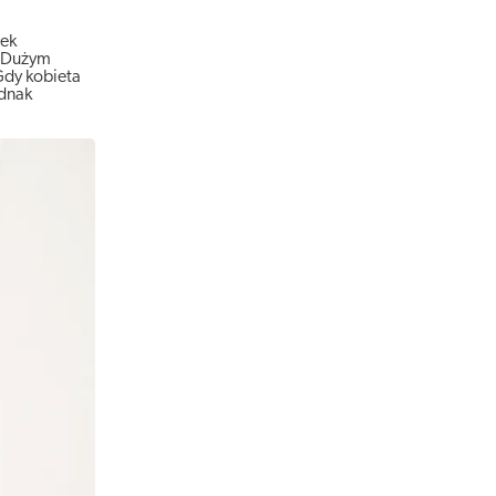
iek
. Dużym
Gdy kobieta
ednak