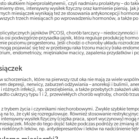
o skutkiem hiperprolaktynemii, czyli nadmiaru prolaktyny – do taki
rny stres, intensywny wysiłek fizyczny oraz karmienie piersią. Jak 
nych miesiączek wynikają też ze stosowania antykoncepcji hormona
ierwszych trzech miesiącach po wprowadzeniu hormonów, a także po
icystycznych jajników (PCOS), chorób tarczycy – niedoczynności i
a osi podwzgórze-przysadka-jajnik, która reguluje produkcję hor
enie poziomu progesteronu. Jeśli chodzi o choroby układu rozrodcze
 mogą pojawiać się też w przebiegu raka trzonu macicy (raka endome
trium, endometriozy, mięśniaków macicy, zapalenia przydatków i p
siączek
 w schorzeniach, które na pierwszy rzut oka nie mają za wiele wspól
 depresji, nerwicy, zaburzeń odżywiania – anoreksji i bulimii, ane
 różnych infekcji, np. przeziębienia, a także przebytych zakażeń uk
adto cukrzycy typu 1 i 2, przewlekłych chorób wątroby, chorób trzus
z trybem życia i czynnikami niechorobowymi. Zwykle szybkie tempo
ją na to, że cykl się rozregulowuje. Również stosowanie restrykcyjnyc
o intensywny wysiłek fizyczny (ciężka praca, sport wyczynowy) mogą
iesiączek. Może do tego dojść także podczas podróży ze zmianą st
 niektórych leków, np. antydepresantów i leków na nadciśnienie tęt