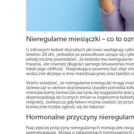
Nieregularne miesiączki – co to oz
U zdrowych kobiet dojrzałych płciowo występują cyklic
średnio 28 dni, jednakże za prawidłowe uznaje się cykle 
wtedy można powiedzieć, że kobieta ma nieregularne m
trwania, ale również długości samego krwawienia mies
także jego obfitość. Niepokojące powinny być zbyt sil
widoczne skrzepy w krwi menstruacyjnej oraz bardzo s
Warto wiedzieć, że nieregularne miesiączki mogą mieć 
dziewcząt w okresie dojrzewania (zwykle potrzeba kilku
menopauzalny (wówczas zaczyna się wygaszanie pracy ja
doprowadzają do licznych zmian w organizmie kobiety
niepokój, zwłaszcza gdy łatwo można znaleźć jej przyczy
koniecznie trzeba zgłosić się do lekarza!
Hormonalne przyczyny nieregularn
Najczęściej przyczyny nieregularnych miesiączek związ
premenopauza. Mowa o zaburzeniach hormonalnych w