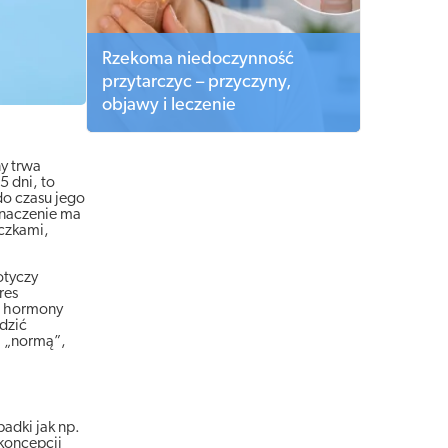
Rzekoma niedoczynność
przytarczyc – przyczyny,
objawy i leczenie
ny trwa
5 dni, to
do czasu jego
Znaczenie ma
ączkami,
otyczy
res
ie hormony
dzić
na „normą”,
adki jak np.
koncepcji