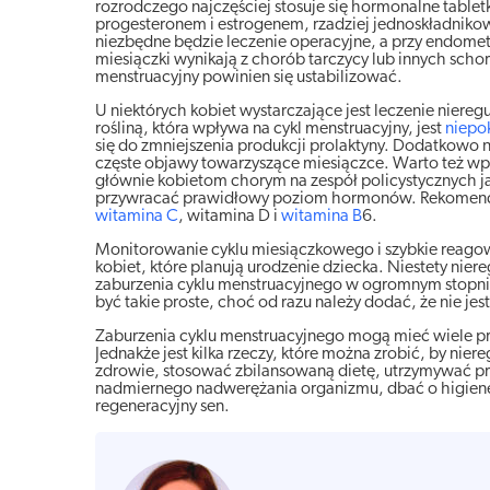
rozrodczego najczęściej stosuje się hormonalne tablet
progesteronem i estrogenem, rzadziej jednoskładnikow
niezbędne będzie leczenie operacyjne, a przy endometr
miesiączki wynikają z chorób tarczycy lub innych scho
menstruacyjny powinien się ustabilizować.
U niektórych kobiet wystarczające jest leczenie nier
rośliną, która wpływa na cykl menstruacyjny, jest
niepo
się do zmniejszenia produkcji prolaktyny. Dodatkowo n
częste objawy towarzyszące miesiączce. Warto też wp
głównie kobietom chorym na zespół policystycznych jaj
przywracać prawidłowy poziom hormonów. Rekomendo
witamina C
, witamina D i
witamina B
6.
Monitorowanie cyklu miesiączkowego i szybkie reagow
kobiet, które planują urodzenie dziecka. Niestety ni
zaburzenia cyklu menstruacyjnego w ogromnym stopniu 
być takie proste, choć od razu należy dodać, że nie je
Zaburzenia cyklu menstruacyjnego mogą mieć wiele pr
Jednakże jest kilka rzeczy, które można zrobić, by nie
zdrowie, stosować zbilansowaną dietę, utrzymywać pra
nadmiernego nadwerężania organizmu, dbać o higienę i
regeneracyjny sen.