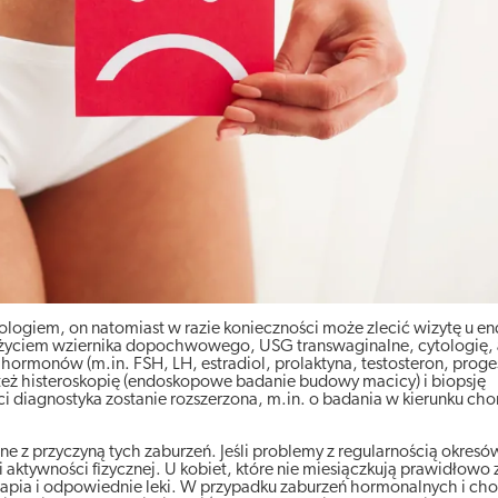
kologiem, on natomiast w razie konieczności może zlecić wizytę u e
 użyciem wziernika dopochwowego, USG transwaginalne, cytologię,
 hormonów (m.in. FSH, LH, estradiol, prolaktyna, testosteron, proge
a też histeroskopię (endoskopowe badanie budowy macicy) i biopsję
 diagnostyka zostanie rozszerzona, m.in. o badania w kierunku cho
ne z przyczyną tych zaburzeń. Jeśli problemy z regularnością okresó
 i aktywności fizycznej. U kobiet, które nie miesiączkują prawidłow
pia i odpowiednie leki. W przypadku zaburzeń hormonalnych i cho