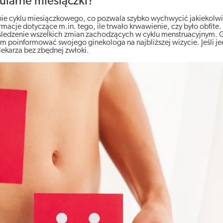
ularne miesiączki?
nie cyklu miesiączkowego, co pozwala szybko wychwycić jakiekolw
acje dotyczące m.in. tego, ile trwało krwawienie, czy było obfite
ą śledzenie wszelkich zmian zachodzących w cyklu menstruacyjnym. 
ym poinformować swojego ginekologa na najbliższej wizycie. Jeśli j
 lekarza bez zbędnej zwłoki.